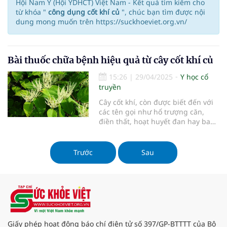
Hội Nam Y (Hội YDHCT) Việt Nam - Kết quả tìm kiếm cho
từ khóa "
công dụng cốt khí củ
", chúc bạn tìm được nội
dung mong muốn trên https://suckhoeviet.org.vn/
Bài thuốc chữa bệnh hiệu quả từ cây cốt khí củ
15:26
|
29/04/2025
Y học cổ
truyền
Cây cốt khí, còn được biết đến với
các tên gọi như hổ trượng căn,
điền thất, hoạt huyết đan hay ban
trượng căn, không chỉ nổi bật bởi
vị đắng và tính ấm mà còn bởi
những công dụng thiết thực trong
Trước
Sau
y học cổ truyền. Loại cây này
thường phát triển hoang dã ở các
vùng đồi núi của nước ta, và rễ củ
của nó được ghi nhận là có khả
năng kháng khuẩn, kháng virus,
phòng ngừa u xơ, cũng như chống
huyết khối.
Giấy phép hoạt động báo chí điện tử số 397/GP-BTTTT của Bộ