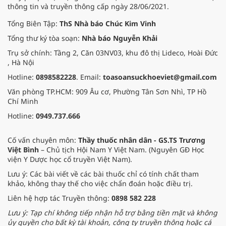
thông tin và truyền thông cấp ngày 28/06/2021.
Tổng Biên Tập:
ThS Nhà báo Chúc Kim Vinh
Tổng thư ký tòa soạn:
Nhà báo Nguyễn Khải
Trụ sở chính: Tầng 2, Căn 03NV03, khu đô thị Lideco, Hoài Đức
, Hà Nội
Hotline:
0898582228
. Email:
toasoansuckhoeviet@gmail.com
Văn phòng TP.HCM: 909 Âu cơ, Phường Tân Sơn Nhì, TP Hồ
Chí Minh
Hotline:
0949.737.666
Cố vấn chuyên môn:
Thầy thuốc nhân dân - GS.TS Trương
Việt Bình
– Chủ tịch Hội Nam Y Việt Nam. (Nguyên GĐ Học
viện Y Dược học cổ truyền Việt Nam).
Lưu ý: Các bài viết về các bài thuốc chỉ có tính chất tham
khảo, không thay thế cho việc chẩn đoán hoặc điều trị.
Liên hệ hợp tác Truyền thông:
0898 582 228
Lưu ý: Tạp chí không tiếp nhận hỗ trợ bằng tiền mặt và không
ủy quyền cho bất kỳ tài khoản, công ty truyền thông hoặc cá