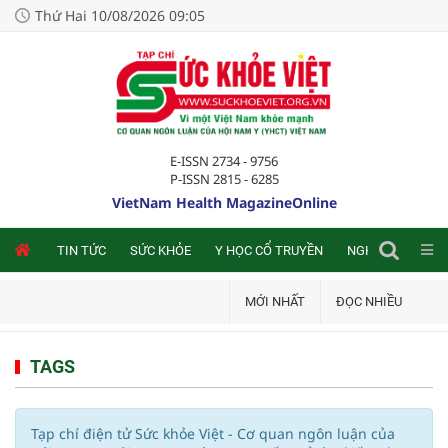
Thứ Hai 10/08/2026 09:05
E-ISSN 2734 - 9756
P-ISSN 2815 - 6285
VietNam Health MagazineOnline
NLINE
TIN TỨC
SỨC KHỎE
Y HỌC CỔ TRUYỀN
NGHIÊN CỨU TRA
MỚI NHẤT
ĐỌC NHIỀU
TAGS
Tạp chí điện tử Sức khỏe Việt - Cơ quan ngôn luận của