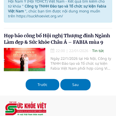
Hội Nam Y (Hội YDHCT) Việt Nam - Kết quả tìm kiếm cho
từ khóa "
Công ty TNHH Đào tạo và Tổ chức sự kiện Fabia
Việt Nam
", chúc bạn tìm được nội dung mong muốn
trên https://suckhoeviet.org.vn/
Họp báo công bố Hội nghị Thượng đỉnh Ngành
Làm đẹp & Sức khỏe Châu Á – FABIA mùa 9
22:00
|
22/01/2026
Tin tức
Ngày 22/1/2026 tại Hà Nội, Công ty
TNHH Đào tạo và Tổ chức sự kiện
Fabia Việt Nam phối hợp cùng Viện
Nghiên cứu Khoa học và Giáo dục
Chăm sóc Sức khỏe, Sắc đẹp Tầm
Nhìn Mới đã tổ chức buổi gặp gỡ
Trước
Sau
báo chí, chính thức công bố Hội
nghị Thượng đỉnh Ngành Làm