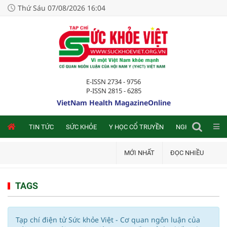
Thứ Sáu 07/08/2026 16:04
E-ISSN 2734 - 9756
P-ISSN 2815 - 6285
VietNam Health MagazineOnline
NLINE
TIN TỨC
SỨC KHỎE
Y HỌC CỔ TRUYỀN
NGHIÊN CỨU TRA
MỚI NHẤT
ĐỌC NHIỀU
TAGS
Tạp chí điện tử Sức khỏe Việt - Cơ quan ngôn luận của