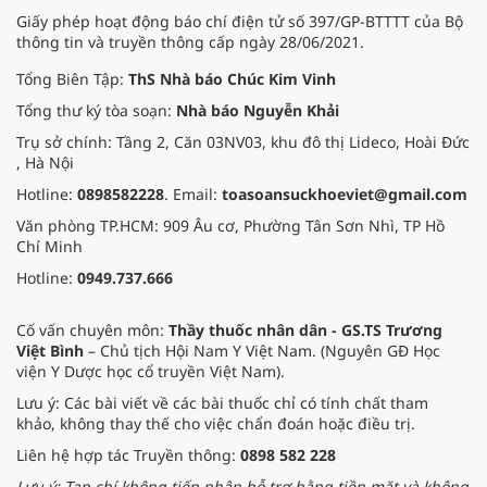
Giấy phép hoạt động báo chí điện tử số 397/GP-BTTTT của Bộ
thông tin và truyền thông cấp ngày 28/06/2021.
Tổng Biên Tập:
ThS Nhà báo Chúc Kim Vinh
Tổng thư ký tòa soạn:
Nhà báo Nguyễn Khải
Trụ sở chính: Tầng 2, Căn 03NV03, khu đô thị Lideco, Hoài Đức
, Hà Nội
Hotline:
0898582228
. Email:
toasoansuckhoeviet@gmail.com
Văn phòng TP.HCM: 909 Âu cơ, Phường Tân Sơn Nhì, TP Hồ
Chí Minh
Hotline:
0949.737.666
Cố vấn chuyên môn:
Thầy thuốc nhân dân - GS.TS Trương
Việt Bình
– Chủ tịch Hội Nam Y Việt Nam. (Nguyên GĐ Học
viện Y Dược học cổ truyền Việt Nam).
Lưu ý: Các bài viết về các bài thuốc chỉ có tính chất tham
khảo, không thay thế cho việc chẩn đoán hoặc điều trị.
Liên hệ hợp tác Truyền thông:
0898 582 228
Lưu ý: Tạp chí không tiếp nhận hỗ trợ bằng tiền mặt và không