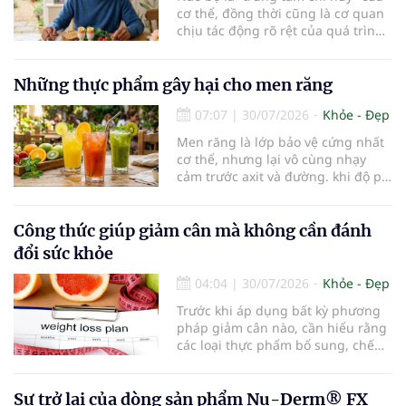
cơ thể, đồng thời cũng là cơ quan
chịu tác động rõ rệt của quá trình
lão hóa. Một chế độ dinh dưỡng
khoa học, kết hợp lối sống lành
mạnh, có thể góp phần bảo vệ tế
Những thực phẩm gây hại cho men răng
bào thần kinh, duy trì trí nhớ và
07:07
|
30/07/2026
Khỏe - Đẹp
giúp NCT sống minh mẫn, tự chủ
lâu hơn.
Men răng là lớp bảo vệ cứng nhất
cơ thể, nhưng lại vô cùng nhạy
cảm trước axit và đường. khi độ pH
trong miệng giảm xuống dưới 5,5,
men răng sẽ bắt đầu mềm đi, mở
đường cho vi khuẩn tấn công và
Công thức giúp giảm cân mà không cần đánh
dẫn đến mòn men răng, sâu răng.
đổi sức khỏe
Dưới đây là những thực phẩm gây
hại cho men răng.
04:04
|
30/07/2026
Khỏe - Đẹp
Trước khi áp dụng bất kỳ phương
pháp giảm cân nào, cần hiểu rằng
các loại thực phẩm bổ sung, chế
độ ăn kiêng khắt khe hoặc sản
phẩm thay thế bữa ăn không phải
lúc nào cũng an toàn hay mang lại
Sự trở lại của dòng sản phẩm Nu-Derm® FX