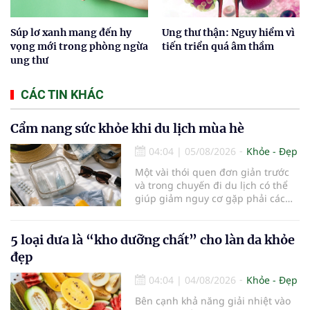
Súp lơ xanh mang đến hy
Ung thư thận: Nguy hiểm vì
vọng mới trong phòng ngừa
tiến triển quá âm thầm
ung thư
CÁC TIN KHÁC
Cẩm nang sức khỏe khi du lịch mùa hè
04:04
|
05/08/2026
Khỏe - Đẹp
Một vài thói quen đơn giản trước
và trong chuyến đi du lịch có thể
giúp giảm nguy cơ gặp phải các
vấn đề sức khỏe, từ đó tận hưởng
kỳ nghỉ một cách thoải mái hơn...
5 loại dưa là “kho dưỡng chất” cho làn da khỏe
đẹp
04:04
|
04/08/2026
Khỏe - Đẹp
Bên cạnh khả năng giải nhiệt vào