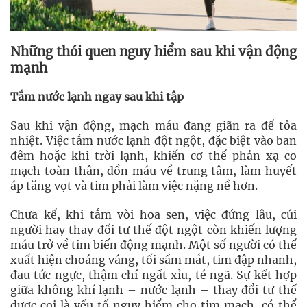
Những thói quen nguy hiểm sau khi vận động
mạnh
Tắm nước lạnh ngay sau khi tập
Sau khi vận động, mạch máu đang giãn ra để tỏa
nhiệt. Việc tắm nước lạnh đột ngột, đặc biệt vào ban
đêm hoặc khi trời lạnh, khiến cơ thể phản xạ co
mạch toàn thân, dồn máu về trung tâm, làm huyết
áp tăng vọt và tim phải làm việc nặng nề hơn.
Chưa kể, khi tắm vòi hoa sen, việc đứng lâu, cúi
người hay thay đổi tư thế đột ngột còn khiến lượng
máu trở về tim biến động mạnh. Một số người có thể
xuất hiện choáng váng, tối sầm mắt, tim đập nhanh,
đau tức ngực, thậm chí ngất xỉu, té ngã. Sự kết hợp
giữa không khí lạnh – nước lạnh – thay đổi tư thế
được coi là yếu tố nguy hiểm cho tim mạch, có thể