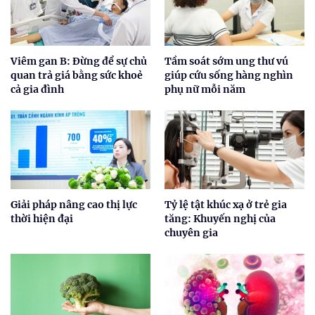
Viêm gan B: Đừng để sự chủ
Tầm soát sớm ung thư vú
quan trả giá bằng sức khoẻ
giúp cứu sống hàng nghìn
cả gia đình
phụ nữ mỗi năm
Giải pháp nâng cao thị lực
Tỷ lệ tật khúc xạ ở trẻ gia
thời hiện đại
tăng: Khuyến nghị của
chuyên gia