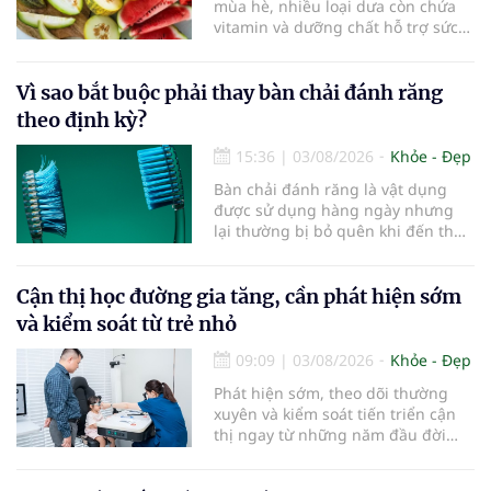
mùa hè, nhiều loại dưa còn chứa
vitamin và dưỡng chất hỗ trợ sức
khỏe làn da...
Vì sao bắt buộc phải thay bàn chải đánh răng
theo định kỳ?
15:36
|
03/08/2026
Khỏe - Đẹp
Bàn chải đánh răng là vật dụng
được sử dụng hàng ngày nhưng
lại thường bị bỏ quên khi đến thời
điểm cần thay mới. Theo các
chuyên gia nha khoa, việc sử dụng
bàn chải quá lâu có thể làm giảm
Cận thị học đường gia tăng, cần phát hiện sớm
hiệu quả làm sạch và ảnh hưởng
và kiểm soát từ trẻ nhỏ
đến sức khỏe răng miệng...
09:09
|
03/08/2026
Khỏe - Đẹp
Phát hiện sớm, theo dõi thường
xuyên và kiểm soát tiến triển cận
thị ngay từ những năm đầu đời
được các chuyên gia đánh giá là
chìa khóa bảo vệ thị lực lâu dài cho