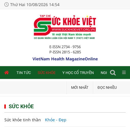
Thứ Hai 10/08/2026 14:54
E-ISSN 2734 - 9756
P-ISSN 2815 - 6285
VietNam Health MagazineOnline
NLINE
TIN TỨC
SỨC KHỎE
Y HỌC CỔ TRUYỀN
NGHIÊN CỨU TRA
MỚI NHẤT
ĐỌC NHIỀU
SỨC KHỎE
Sức khỏe tinh thần
Khỏe - Đẹp