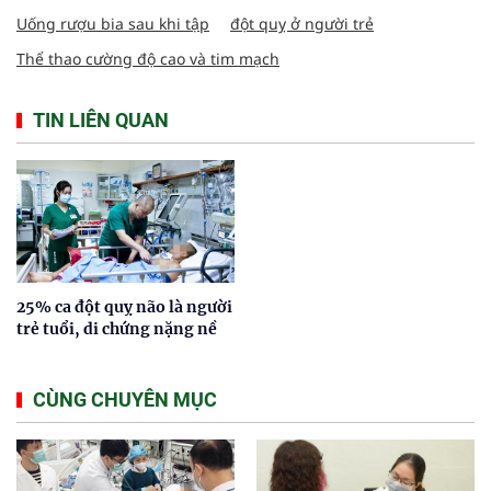
Uống rượu bia sau khi tập
đột quỵ ở người trẻ
Thể thao cường độ cao và tim mạch
TIN LIÊN QUAN
25% ca đột quỵ não là người
trẻ tuổi, di chứng nặng nề
CÙNG CHUYÊN MỤC