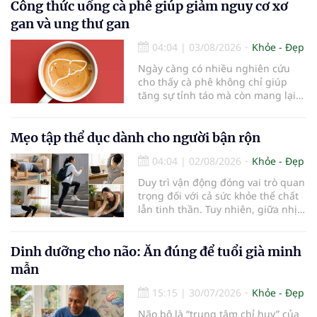
trẻ. Đây cũng là định hướng của
Công thức uống cà phê giúp giảm nguy cơ xơ
Trung tâm Nhãn nhi và Kiểm soát
gan và ung thư gan
cận thị vừa được Bệnh viện Đông
Đô đưa vào hoạt động ngày 1/8.
04:04
|
03/08/2026
Khỏe - Đẹp
Ngày càng có nhiều nghiên cứu
cho thấy cà phê không chỉ giúp
tăng sự tỉnh táo mà còn mang lại
lợi ích cho nhiều cơ quan trong cơ
thể, đặc biệt là gan. Đây là cơ quan
đóng vai trò lọc độc tố, chuyển hóa
Mẹo tập thể dục dành cho người bận rộn
thuốc và dự trữ nhiều vitamin,
04:04
|
02/08/2026
Khỏe - Đẹp
khoáng chất thiết yếu nhưng cũng
rất dễ bị tổn thương…
Duy trì vận động đóng vai trò quan
trọng đối với cả sức khỏe thể chất
lẫn tinh thần. Tuy nhiên, giữa nhịp
sống bận rộn và nhiều trách nhiệm
cần cân bằng, việc dành thời gian
cho các hoạt động tập luyện
Dinh dưỡng cho não: Ăn đúng để tuổi già minh
thường trở thành một thách thức
mẫn
không nhỏ…
15:15
|
30/07/2026
Khỏe - Đẹp
Não bộ là “trung tâm chỉ huy” của