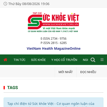
Thứ Bảy 08/08/2026 19:06
E-ISSN 2734 - 9756
P-ISSN 2815 - 6285
VietNam Health MagazineOnline
NLINE
TIN TỨC
SỨC KHỎE
Y HỌC CỔ TRUYỀN
NGHIÊN CỨU TRA
MỚI NHẤT
ĐỌC NHIỀU
TAGS
Tạp chí điện tử Sức khỏe Việt - Cơ quan ngôn luận của