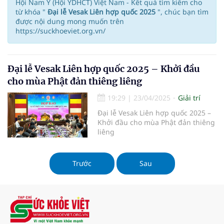
Hội Nam Y (Hội YDHCT) Việt Nam - Kết quả tìm kiếm cho
từ khóa "
Đại lễ Vesak Liên hợp quốc 2025
", chúc bạn tìm
được nội dung mong muốn trên
https://suckhoeviet.org.vn/
Đại lễ Vesak Liên hợp quốc 2025 – Khởi đầu
cho mùa Phật đản thiêng liêng
19:29
|
23/04/2025
Giải trí
Đại lễ Vesak Liên hợp quốc 2025 –
Khởi đầu cho mùa Phật đản thiêng
liêng
Trước
Sau