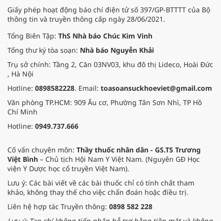
Giấy phép hoạt động báo chí điện tử số 397/GP-BTTTT của Bộ
thông tin và truyền thông cấp ngày 28/06/2021.
Tổng Biên Tập:
ThS Nhà báo Chúc Kim Vinh
Tổng thư ký tòa soạn:
Nhà báo Nguyễn Khải
Trụ sở chính: Tầng 2, Căn 03NV03, khu đô thị Lideco, Hoài Đức
, Hà Nội
Hotline:
0898582228
. Email:
toasoansuckhoeviet@gmail.com
Văn phòng TP.HCM: 909 Âu cơ, Phường Tân Sơn Nhì, TP Hồ
Chí Minh
Hotline:
0949.737.666
Cố vấn chuyên môn:
Thầy thuốc nhân dân - GS.TS Trương
Việt Bình
– Chủ tịch Hội Nam Y Việt Nam. (Nguyên GĐ Học
viện Y Dược học cổ truyền Việt Nam).
Lưu ý: Các bài viết về các bài thuốc chỉ có tính chất tham
khảo, không thay thế cho việc chẩn đoán hoặc điều trị.
Liên hệ hợp tác Truyền thông:
0898 582 228
Lưu ý: Tạp chí không tiếp nhận hỗ trợ bằng tiền mặt và không