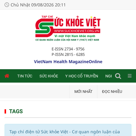
Chủ Nhật 09/08/2026 20:11
E-ISSN 2734 - 9756
P-ISSN 2815 - 6285
VietNam Health MagazineOnline
NLINE
TIN TỨC
SỨC KHỎE
Y HỌC CỔ TRUYỀN
NGHIÊN CỨU TRA
MỚI NHẤT
ĐỌC NHIỀU
TAGS
Tạp chí điện tử Sức khỏe Việt - Cơ quan ngôn luận của