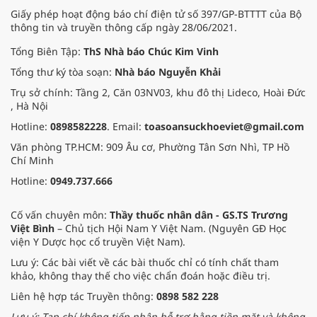
Giấy phép hoạt động báo chí điện tử số 397/GP-BTTTT của Bộ
thông tin và truyền thông cấp ngày 28/06/2021.
Tổng Biên Tập:
ThS Nhà báo Chúc Kim Vinh
Tổng thư ký tòa soạn:
Nhà báo Nguyễn Khải
Trụ sở chính: Tầng 2, Căn 03NV03, khu đô thị Lideco, Hoài Đức
, Hà Nội
Hotline:
0898582228
. Email:
toasoansuckhoeviet@gmail.com
Văn phòng TP.HCM: 909 Âu cơ, Phường Tân Sơn Nhì, TP Hồ
Chí Minh
Hotline:
0949.737.666
Cố vấn chuyên môn:
Thầy thuốc nhân dân - GS.TS Trương
Việt Bình
– Chủ tịch Hội Nam Y Việt Nam. (Nguyên GĐ Học
viện Y Dược học cổ truyền Việt Nam).
Lưu ý: Các bài viết về các bài thuốc chỉ có tính chất tham
khảo, không thay thế cho việc chẩn đoán hoặc điều trị.
Liên hệ hợp tác Truyền thông:
0898 582 228
Lưu ý: Tạp chí không tiếp nhận hỗ trợ bằng tiền mặt và không