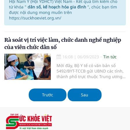
Hội Nam Y (Hội YDHCT) Việt Nam - Kết quả tìm kiếm cho
từ khóa "
dân số, kế hoạch hóa gia đình
", chúc bạn tìm
được nội dung mong muốn trên
https://suckhoeviet.org.vn/
Rà soát vị trí việc làm, chức danh nghề nghiệp
của viên chức dân số
16:08
|
06/09/2023
Tin tức
Mới đây, Bộ Y tế có văn bản số
5492/BYT-TCCB gửi UBND các tỉnh,
thành phố trực thuộc Trung ương
về việc rà soát vị trí việc làm, chức
danh nghề nghiệp và phân công
công việc của viên chức dân số.
Trước
Sau