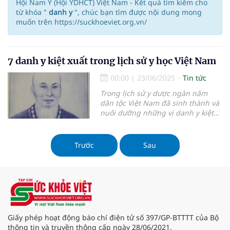
Hội Nam Y (Hội YDHCT) Việt Nam - Kết quả tìm kiếm cho
từ khóa "
danh y
", chúc bạn tìm được nội dung mong
muốn trên https://suckhoeviet.org.vn/
7 danh y kiệt xuất trong lịch sử y học Việt Nam
00:00
|
23/06/2025
Tin tức
Trong lịch sử y dược ngàn năm
dân tộc Việt Nam đã sinh thành và
nuôi dưỡng những vị danh y kiệt
xuất, có những đóng góp và cống
hiến lớn lao với cộng đồng mà
ngành y dược nước nhà sử sách
Trước
Sau
vẫn còn in những dấu son vàng.
Giấy phép hoạt động báo chí điện tử số 397/GP-BTTTT của Bộ
thông tin và truyền thông cấp ngày 28/06/2021.