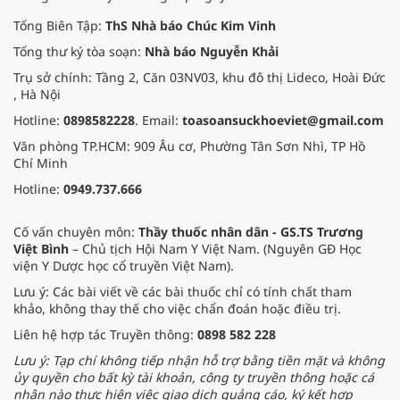
Tổng Biên Tập:
ThS Nhà báo Chúc Kim Vinh
Tổng thư ký tòa soạn:
Nhà báo Nguyễn Khải
Trụ sở chính: Tầng 2, Căn 03NV03, khu đô thị Lideco, Hoài Đức
, Hà Nội
Hotline:
0898582228
. Email:
toasoansuckhoeviet@gmail.com
Văn phòng TP.HCM: 909 Âu cơ, Phường Tân Sơn Nhì, TP Hồ
Chí Minh
Hotline:
0949.737.666
Cố vấn chuyên môn:
Thầy thuốc nhân dân - GS.TS Trương
Việt Bình
– Chủ tịch Hội Nam Y Việt Nam. (Nguyên GĐ Học
viện Y Dược học cổ truyền Việt Nam).
Lưu ý: Các bài viết về các bài thuốc chỉ có tính chất tham
khảo, không thay thế cho việc chẩn đoán hoặc điều trị.
Liên hệ hợp tác Truyền thông:
0898 582 228
Lưu ý: Tạp chí không tiếp nhận hỗ trợ bằng tiền mặt và không
ủy quyền cho bất kỳ tài khoản, công ty truyền thông hoặc cá
nhân nào thực hiện việc giao dịch quảng cáo, ký kết hợp