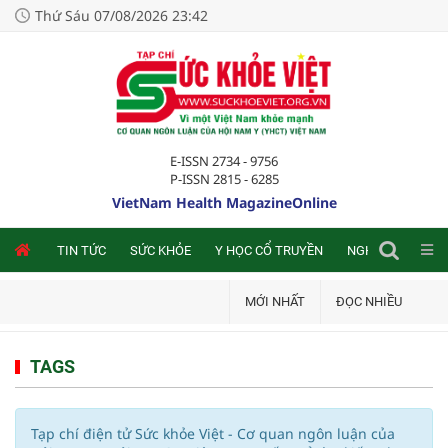
Thứ Sáu 07/08/2026 23:42
E-ISSN 2734 - 9756
P-ISSN 2815 - 6285
VietNam Health MagazineOnline
NLINE
TIN TỨC
SỨC KHỎE
Y HỌC CỔ TRUYỀN
NGHIÊN CỨU TRA
MỚI NHẤT
ĐỌC NHIỀU
TAGS
Tạp chí điện tử Sức khỏe Việt - Cơ quan ngôn luận của