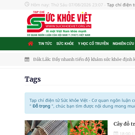
Hôm nay:
Thứ Sáu 07/08/2026 23:07
-
Tạp chí điện 
TIN TỨC
SỨC KHỎE
Y HỌC CỔ TRUYỀN
NGHIÊN CỨU
Đắk Lắk: Đẩy nhanh tiến độ khám sức khỏe định 
Tổng hợp những cách trị thâm body nách, bẹn, m
Tags
Tỷ lệ tật khúc xạ ở trẻ gia tăng: Khuyến nghị của
Nhiều lợi thế để nâng chất lượng y tế
Tạp chí điện tử Sức khỏe Việt - Cơ quan ngôn luận 
"
Đỗ trọng
", chúc bạn tìm được nội dung mong muốn
Vương Thành Công: Khi việc học bắt đầu từ trải 
Cây đỗ t
Chấn chỉnh hoạt động kinh doanh dược liệu
18:00