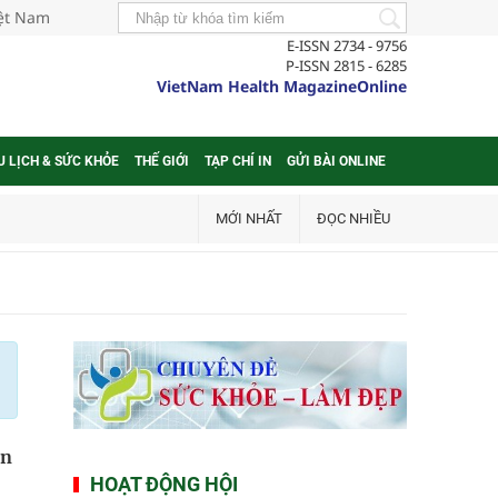
iệt Nam
E-ISSN 2734 - 9756
P-ISSN 2815 - 6285
VietNam Health MagazineOnline
U LỊCH & SỨC KHỎE
THẾ GIỚI
TẠP CHÍ IN
GỬI BÀI ONLINE
MỚI NHẤT
ĐỌC NHIỀU
ên
HOẠT ĐỘNG HỘI