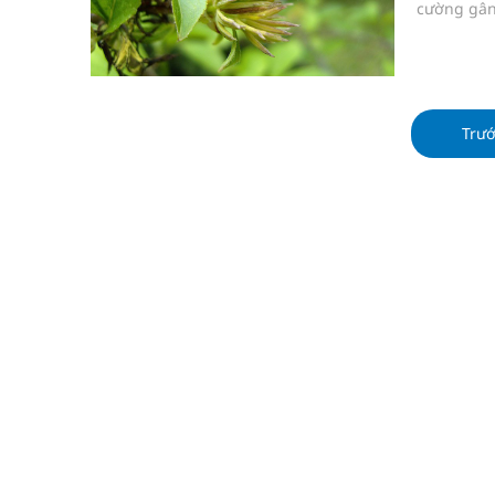
cường gân 
Trư