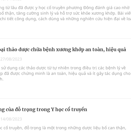
ngừa ung thư
ọng từ lâu đã được y học cổ truyền phương Đông đánh giá cao nhờ
ổ thận, tăng cường sinh lý và hỗ trợ sức khỏe xương khớp. Bài viế
 Máu Của Các Loài Nhân Sâm (Panax Spp.): Tổng
hi tiết công dụng, cách dùng và những nghiên cứu hiện đại về lo
quý này. Đọc ngay để hiểu vì sao đỗ trọng được mệnh danh là "th
nam giới và người trung niên!
oàn quốc
ại thảo dược chữa bệnh xương khớp an toàn, hiệu quả
g, nhiệt độ cao nhất 35 độ
|
27/08/2023
c sử dụng các thảo dược từ tự nhiên trong điều trị các bệnh lý về
 đã được chứng minh là an toàn, hiệu quả và ít gây tác dụng cho
h.
g của đỗ trọng trong Y học cổ truyền
|
14/08/2023
c cổ truyền, đỗ trọng là một trong những dược liệu bổ can thận,