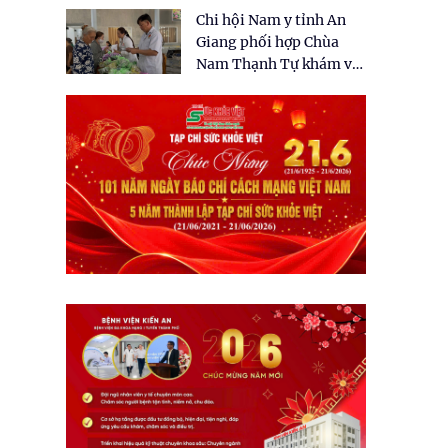
tặng quà cho 150 người
Chi hội Nam y tỉnh An
dân tại xã Tân Tập
Giang phối hợp Chùa
Nam Thạnh Tự khám và
cấp thuốc miễn phí cho
nhân dân