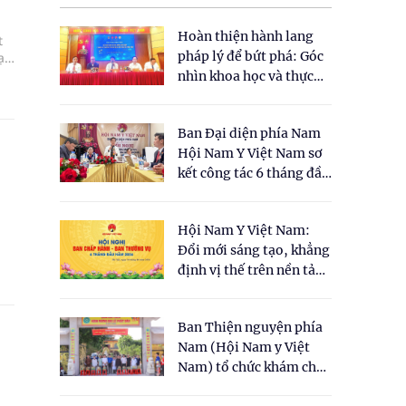
Hoàn thiện hành lang
t
pháp lý để bứt phá: Góc
ại
ần
nhìn khoa học và thực
tiễn tại Tọa đàm " Đề
xuất một số nội dung
Ban Đại diện phía Nam
cho Luật Y dược cổ
Hội Nam Y Việt Nam sơ
truyền Việt Nam"
kết công tác 6 tháng đầu
năm 2026
Hội Nam Y Việt Nam:
Đổi mới sáng tạo, khẳng
định vị thế trên nền tảng
y học cổ truyền và khoa
học hiện đại
Ban Thiện nguyện phía
Nam (Hội Nam y Việt
Nam) tổ chức khám chữa
bệnh y học cổ truyền và