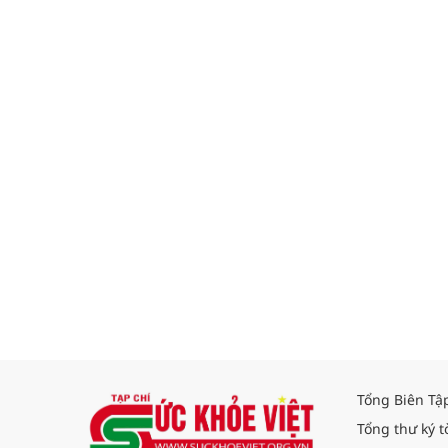
Tổng Biên Tậ
Tổng thư ký t