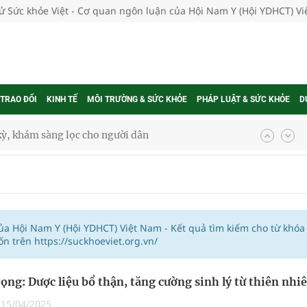
tử Sức khỏe Việt - Cơ quan ngôn luận của Hội Nam Y (Hội YDHCT) V
 TRAO ĐỔI
KINH TẾ
MÔI TRƯỜNG & SỨC KHỎE
PHÁP LUẬT & SỨC KHỎE
D
kỳ, khám sàng lọc cho người dân
ông cực hiệu quả
 chuyên gia
của Hội Nam Y (Hội YDHCT) Việt Nam - Kết quả tìm kiếm cho từ khóa
 trên https://suckhoeviet.org.vn/
nghiệm thực tế
rọng: Dược liệu bổ thận, tăng cường sinh lý từ thiên nhi
|
15/04/2025