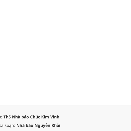
p:
ThS Nhà báo Chúc Kim Vinh
òa soạn:
Nhà báo Nguyễn Khải