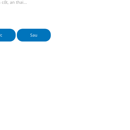
cốt, an thai...
ớc
Sau