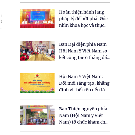
Hoàn thiện hành lang
i
pháp lý để bứt phá: Góc
t
nhìn khoa học và thực
ím
tiễn tại Tọa đàm " Đề
học
xuất một số nội dung
Ban Đại diện phía Nam
cho Luật Y dược cổ
Hội Nam Y Việt Nam sơ
truyền Việt Nam"
kết công tác 6 tháng đầu
năm 2026
Hội Nam Y Việt Nam:
Đổi mới sáng tạo, khẳng
định vị thế trên nền tảng
y học cổ truyền và khoa
học hiện đại
Ban Thiện nguyện phía
Nam (Hội Nam y Việt
Nam) tổ chức khám chữa
bệnh y học cổ truyền và