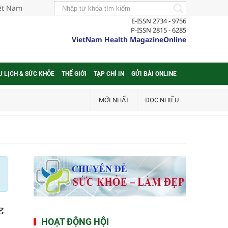
iệt Nam
E-ISSN 2734 - 9756
P-ISSN 2815 - 6285
VietNam Health MagazineOnline
U LỊCH & SỨC KHỎE
THẾ GIỚI
TẠP CHÍ IN
GỬI BÀI ONLINE
MỚI NHẤT
ĐỌC NHIỀU
g
HOẠT ĐỘNG HỘI