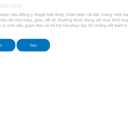
ngừa ung thư
|
28/01/2026
dược liệu Đông y, Huyết kiệt được nhận diện rất đặc trưng: một loạ
 Máu Của Các Loài Nhân Sâm (Panax Spp.): Tổng
màu đỏ như máu, giòn, dễ vỡ, thường được dùng với mục đích hoạ
n ứ, sinh tân, giảm đau và hỗ trợ hồi phục da. Từ những vết bầm t
ương, tụ máu sưng đau, đến các tình trạng xuất huyết ngoài da,
ở loét… Huyết kiệt xuất hiện trong nhiều bài thuốc dân gian và y 
oàn quốc
như một “vị thuốc cầm máu – liền da” quen thuộc.
ớc
Sau
g, nhiệt độ cao nhất 35 độ