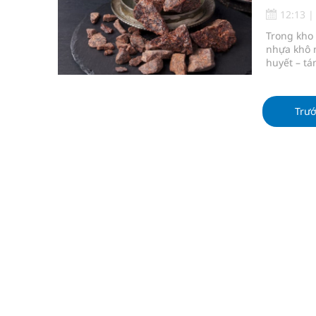
Súp lơ xanh mang đến hy vọng mới trong phòng 
12:13
Trong kho 
Tác Dụng Chống Kết Tập Tiểu Cầu Và Chống Đông
nhựa khô 
huyết – tá
Quan Bằng Chứng Dược Lý Và Cơ Chế Phân Tử
do chấn th
mụn nhọt l
Xây dựng bản đồ mạng lưới cấp cứu ngoại viện t
cổ truyền 
Trư
Dự báo thời tiết ngày 08/8/2026: Bắc Bộ nắng nón