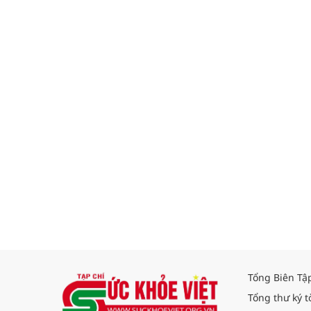
Tổng Biên Tậ
Tổng thư ký t