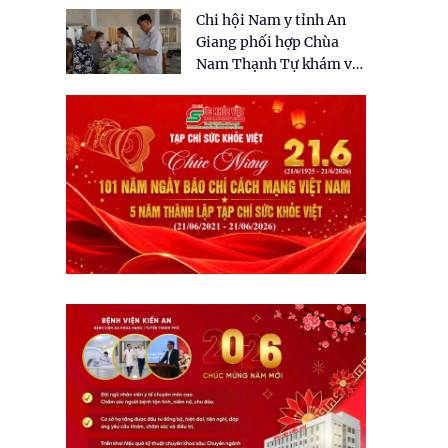
tặng quà cho 150 người
Chi hội Nam y tỉnh An
dân tại xã Tân Tập
Giang phối hợp Chùa
Nam Thạnh Tự khám và
cấp thuốc miễn phí cho
nhân dân