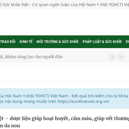
tử Sức khỏe Việt - Cơ quan ngôn luận của Hội Nam Y (Hội YDHCT) V
 TRAO ĐỔI
KINH TẾ
MÔI TRƯỜNG & SỨC KHỎE
PHÁP LUẬT & SỨC KHỎE
D
kỳ, khám sàng lọc cho người dân
ông cực hiệu quả
 chuyên gia
của Hội Nam Y (Hội YDHCT) Việt Nam - Kết quả tìm kiếm cho từ khóa
ợc nội dung mong muốn trên https://suckhoeviet.org.vn/
nghiệm thực tế
ệt – dược liệu giúp hoạt huyết, cầm máu, giúp vết thươn
n da non