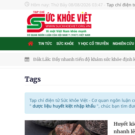
Hôm nay:
Thứ Bảy 08/08/2026 03:47
-
Tạp chí điện 
TIN TỨC
SỨC KHỎE
Y HỌC CỔ TRUYỀN
NGHIÊN CỨU
Đắk Lắk: Đẩy nhanh tiến độ khám sức khỏe định 
Tổng hợp những cách trị thâm body nách, bẹn, m
Tags
Tỷ lệ tật khúc xạ ở trẻ gia tăng: Khuyến nghị của
Nhiều lợi thế để nâng chất lượng y tế
Tạp chí điện tử Sức khỏe Việt - Cơ quan ngôn luận 
"
dược liệu huyết kiệt nhập khẩu
", chúc bạn tìm đư
Vương Thành Công: Khi việc học bắt đầu từ trải 
Huyết ki
Chấn chỉnh hoạt động kinh doanh dược liệu
nhanh lê