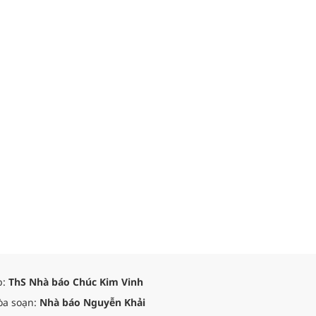
p:
ThS Nhà báo Chúc Kim Vinh
òa soạn:
Nhà báo Nguyễn Khải