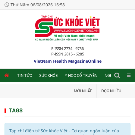
Thứ Năm 06/08/2026 16:58
E-ISSN 2734 - 9756
P-ISSN 2815 - 6285
VietNam Health MagazineOnline
NLINE
TIN TỨC
SỨC KHỎE
Y HỌC CỔ TRUYỀN
NGHIÊN CỨU TRA
MỚI NHẤT
ĐỌC NHIỀU
TAGS
Tạp chí điện tử Sức khỏe Việt - Cơ quan ngôn luận của