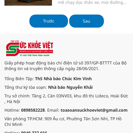
mẽ chạy dọc thân xe, mọi đường
nét thiết kế trên Ford Ranger
Raptor Thế hệ Mới đều toát lên
ADN “Mạnh mẽ đậm chất Ford”
Trước
Sau
(Built Ford Tough). Bên cạnh hiệu
ứng thị giác, thiết kế ngoại thất
còn tối ưu tốt cho khí động học
giúp giảm lực cản và cải thiện hiệu
suất và độ hiệu quả.
Giấy phép hoạt động báo chí điện tử số 397/GP-BTTTT của Bộ
thông tin và truyền thông cấp ngày 28/06/2021.
Tổng Biên Tập:
ThS Nhà báo Chúc Kim Vinh
Tổng thư ký tòa soạn:
Nhà báo Nguyễn Khải
Trụ sở chính: Tầng 2, Căn 03NV03, khu đô thị Lideco, Hoài Đức
, Hà Nội
Hotline:
0898582228
. Email:
toasoansuckhoeviet@gmail.com
Văn phòng TP.HCM: 909 Âu cơ, Phường Tân Sơn Nhì, TP Hồ
Chí Minh
Hotline:
0949.737.666