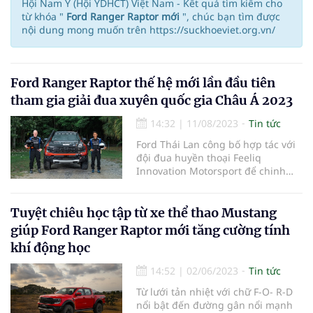
Hội Nam Y (Hội YDHCT) Việt Nam - Kết quả tìm kiếm cho
từ khóa "
Ford Ranger Raptor mới
", chúc bạn tìm được
nội dung mong muốn trên https://suckhoeviet.org.vn/
Ford Ranger Raptor thế hệ mới lần đầu tiên
tham gia giải đua xuyên quốc gia Châu Á 2023
14:32
|
11/08/2023
Tin tức
Ford Thái Lan công bố hợp tác với
đội đua huyền thoại Feeliq
Innovation Motorsport để chinh
phục Giải đua xuyên Quốc gia
Châu Á (AXCR) 2023 với Ranger
Raptor Thế hệ Mới, chỉ vài tháng
Tuyệt chiêu học tập từ xe thể thao Mustang
sau khi chinh phục giải đua
giúp Ford Ranger Raptor mới tăng cường tính
SCORE-International 2022 Baja
khí động học
1000 và giành chiến thắng ở phân
hạng “Xe sản xuất đại trà” tại cuộc
14:52
|
02/06/2023
Tin tức
đua Finke Desert Race ở Úc.
Từ lưới tản nhiệt với chữ F-O- R-D
nổi bật đến đường gân nổi mạnh