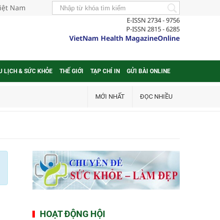
Việt Nam
E-ISSN 2734 - 9756
P-ISSN 2815 - 6285
VietNam Health MagazineOnline
U LỊCH & SỨC KHỎE
THẾ GIỚI
TẠP CHÍ IN
GỬI BÀI ONLINE
MỚI NHẤT
ĐỌC NHIỀU
HOẠT ĐỘNG HỘI