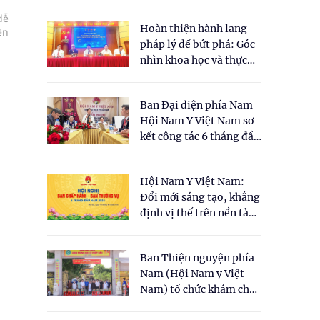
dễ
Hoàn thiện hành lang
ên
pháp lý để bứt phá: Góc
nhìn khoa học và thực
tiễn tại Tọa đàm " Đề
xuất một số nội dung
Ban Đại diện phía Nam
cho Luật Y dược cổ
Hội Nam Y Việt Nam sơ
truyền Việt Nam"
kết công tác 6 tháng đầu
năm 2026
Hội Nam Y Việt Nam:
Đổi mới sáng tạo, khẳng
định vị thế trên nền tảng
y học cổ truyền và khoa
học hiện đại
Ban Thiện nguyện phía
Nam (Hội Nam y Việt
Nam) tổ chức khám chữa
bệnh y học cổ truyền và