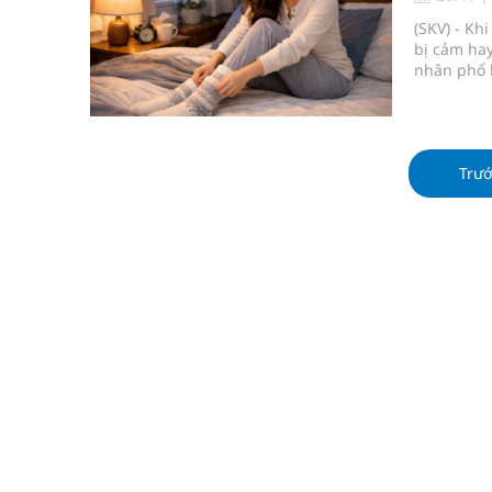
cầu
(SKV) - Kh
bị cảm ha
Ung thư thận: Nguy hiểm vì tiến triển quá âm th
nhân phổ 
Điều này k
Nhiều chuỗi hoạt động lớn được diễn ra tại Lễ hộ
thiết. Vậy
Tiếp tục rà soát, triển khai các nhiệm vụ trong lĩ
Trư
Lâm Đồng: Quyết tâm đưa sân bay Liên Khương trở
Tác Dụng Chống Kết Tập Tiểu Cầu Và Chống Đông
Quan Bằng Chứng Dược Lý Và Cơ Chế Phân Tử