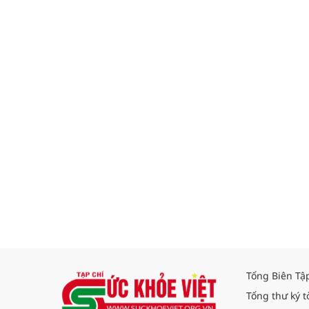
Tổng Biên Tậ
Tổng thư ký t