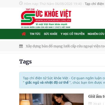
Hôm nay:
Thứ Năm 06/08/2026 19:40
-
Tạp chí điện
TIN TỨC
SỨC KHỎE
Y HỌC CỔ TRUYỀN
NGHIÊN CỨU
Xây dựng bản đồ mạng lưới cấp cứu ngoại viện t
"Nền kinh tế bạc" có thể trở thành động lực tăn
Tags
Quảng Trị: Phát huy vai trò của chính quyền địa 
bảo vệ sức khỏe Nhân dân
Tạp chí điện tử Sức khỏe Việt - Cơ quan ngôn luận 
"
giấc ngủ và nhiệt độ cơ thể
", chúc bạn tìm được 
Không chỉ cắt tóc, Đông Tây Barbershop dành ng
Giữ ấm t
Bệnh viện không được thu thêm tiền của người b
20:41