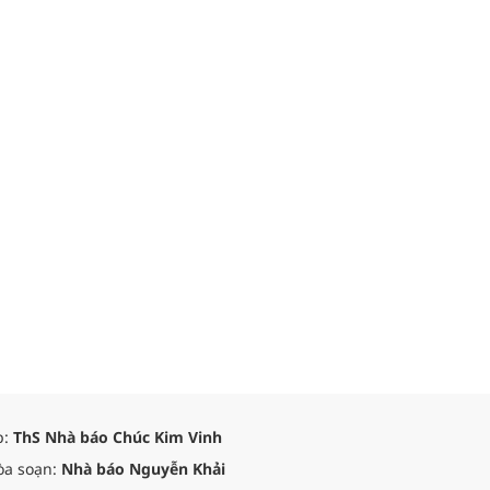
p:
ThS Nhà báo Chúc Kim Vinh
òa soạn:
Nhà báo Nguyễn Khải