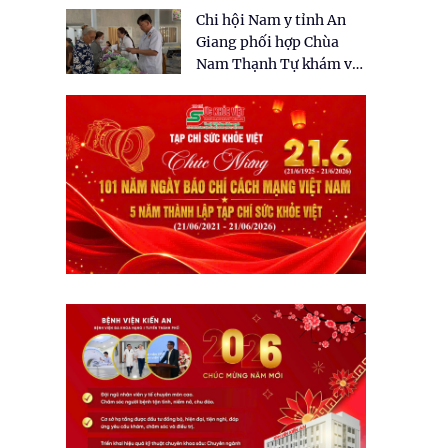
tặng quà cho 150 người
Chi hội Nam y tỉnh An
dân tại xã Tân Tập
Giang phối hợp Chùa
Nam Thạnh Tự khám và
cấp thuốc miễn phí cho
nhân dân