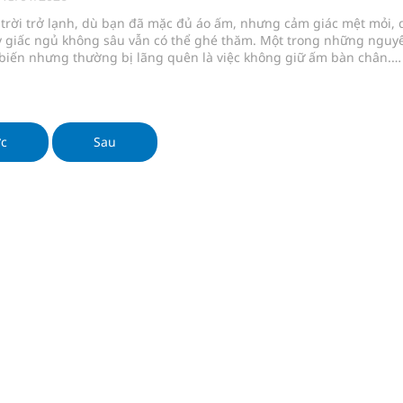
i trời trở lạnh, dù bạn đã mặc đủ áo ấm, nhưng cảm giác mệt mỏi, 
y giấc ngủ không sâu vẫn có thể ghé thăm. Một trong những nguy
ầm
biến nhưng thường bị lãng quên là việc không giữ ấm bàn chân.
hiến cơ thể "mất nhiệt" liên tục và tiêu hao năng lượng không cần
i sầu riêng 2026
 tại sao giữ ấm bàn chân lại quan trọng đến vậy?
nh vực cấp cứu, điều trị đột quỵ
ớc
Sau
 lại khai thác vào ngày 19/8
 Máu Của Các Loài Nhân Sâm (Panax Spp.): Tổng