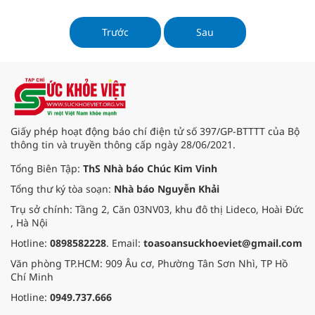
cực đóng vai trò quan trọng trong
việc duy trì động lực và đạt được
mục tiêu giảm cân bền vững.
Trước
Sau
Trong bài viết này, chúng ta sẽ
khám phá mối liên hệ giữa tâm lý
tích cực và quá trình giảm cân,
cùng những chiến lược để xây
dựng tâm lý tích cực trong hành
trình này.
Giấy phép hoạt động báo chí điện tử số 397/GP-BTTTT của Bộ
thông tin và truyền thông cấp ngày 28/06/2021.
Tổng Biên Tập:
ThS Nhà báo Chúc Kim Vinh
Tổng thư ký tòa soạn:
Nhà báo Nguyễn Khải
Trụ sở chính: Tầng 2, Căn 03NV03, khu đô thị Lideco, Hoài Đức
, Hà Nội
Hotline:
0898582228
. Email:
toasoansuckhoeviet@gmail.com
Văn phòng TP.HCM: 909 Âu cơ, Phường Tân Sơn Nhì, TP Hồ
Chí Minh
Hotline:
0949.737.666