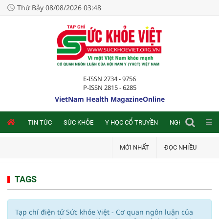
Thứ Bảy 08/08/2026 03:48
E-ISSN 2734 - 9756
P-ISSN 2815 - 6285
VietNam Health MagazineOnline
NLINE
TIN TỨC
SỨC KHỎE
Y HỌC CỔ TRUYỀN
NGHIÊN CỨU TRA
MỚI NHẤT
ĐỌC NHIỀU
TAGS
Tạp chí điện tử Sức khỏe Việt - Cơ quan ngôn luận của