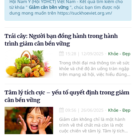
Hội Nam Y (Hội YDHCT) Việt Nam - Kết quả tìm kiếm cho
từ khóa "
Giảm cân bền vững
", chúc bạn tìm được nội
dung mong muốn trên https://suckhoeviet.org.vn/
Trái cây: Người bạn đồng hành trong hành
trình giảm cân bền vững
15:28
|
12/09/2025
Khỏe - Đẹp
Trong thời đại mà thông tin về sức
khỏe và chế độ ăn uống tràn ngập
trên mạng xã hội, việc hiểu đúng
về dinh dưỡng trở nên quan trọng
hơn bao giờ hết. Một trong những
hiểu lầm phổ biến là trái cây chứa
Tâm lý tích cực – yếu tố quyết định trong giảm
nhiều đường và không phù hợp
cân bền vững
cho người đang muốn giảm cân.
Tuy nhiên, các chuyên gia dinh
09:56
|
26/06/2025
Khỏe - Đẹp
dưỡng đã khẳng định rằng trái cây
Giảm cân không chỉ là một hành
không chỉ không gây tăng cân mà
trình về thể chất mà còn là một
còn hỗ trợ quá trình giảm cân một
cuộc chiến về tâm lý. Tâm lý tích
cách bền vững và khoa học.