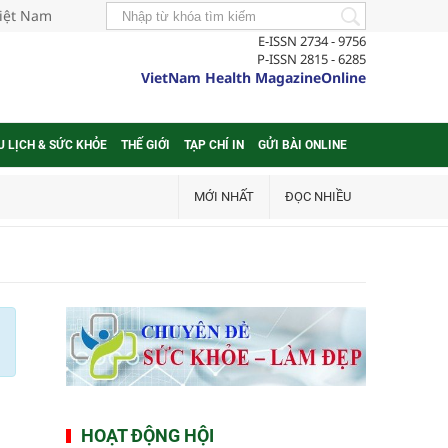
Việt Nam
E-ISSN 2734 - 9756
P-ISSN 2815 - 6285
VietNam Health MagazineOnline
U LỊCH & SỨC KHỎE
THẾ GIỚI
TẠP CHÍ IN
GỬI BÀI ONLINE
MỚI NHẤT
ĐỌC NHIỀU
HOẠT ĐỘNG HỘI