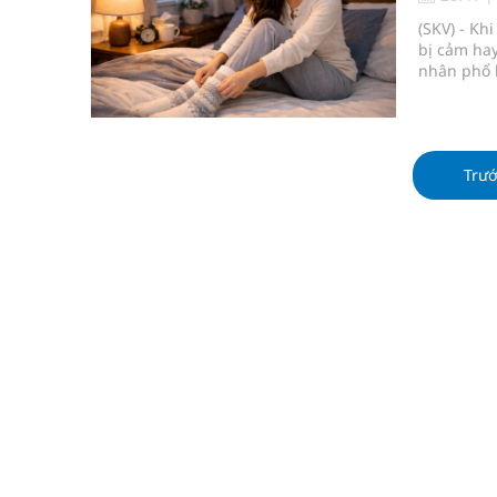
BSR tăng 12,5% năng lực tồn chứa dầu thô tại 
(SKV) - Kh
bị cảm ha
Gần 30% dân số cả nước đã được khám sức khỏe đ
nhân phổ 
Điều này k
thiết. Vậy
Ung thư thận: Nguy hiểm vì tiến triển quá âm th
Trư