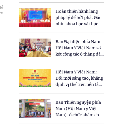
dễ
Hoàn thiện hành lang
ên
pháp lý để bứt phá: Góc
nhìn khoa học và thực
tiễn tại Tọa đàm " Đề
xuất một số nội dung
Ban Đại diện phía Nam
cho Luật Y dược cổ
Hội Nam Y Việt Nam sơ
truyền Việt Nam"
kết công tác 6 tháng đầu
năm 2026
Hội Nam Y Việt Nam:
Đổi mới sáng tạo, khẳng
định vị thế trên nền tảng
y học cổ truyền và khoa
học hiện đại
Ban Thiện nguyện phía
Nam (Hội Nam y Việt
Nam) tổ chức khám chữa
bệnh y học cổ truyền và