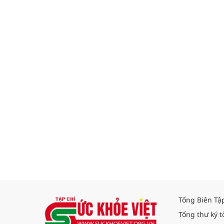
Tổng Biên Tậ
Tổng thư ký t