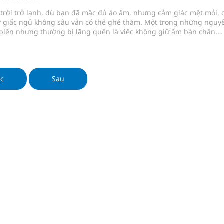
NMLD Dung Quất
i trời trở lạnh, dù bạn đã mặc đủ áo ấm, nhưng cảm giác mệt mỏi, 
y giấc ngủ không sâu vẫn có thể ghé thăm. Một trong những nguy
ịnh kỳ, khám sàng lọc miễn phí
biến nhưng thường bị lãng quên là việc không giữ ấm bàn chân.
hiến cơ thể "mất nhiệt" liên tục và tiêu hao năng lượng không cần
 tại sao giữ ấm bàn chân lại quan trọng đến vậy?
ầm
ớc
Sau