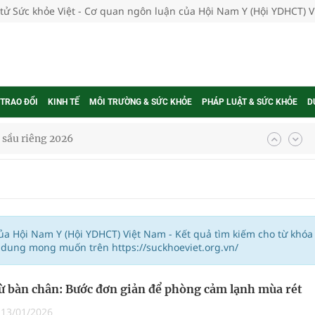
 tử Sức khỏe Việt - Cơ quan ngôn luận của Hội Nam Y (Hội YDHCT) 
 TRAO ĐỔI
KINH TẾ
MÔI TRƯỜNG & SỨC KHỎE
PHÁP LUẬT & SỨC KHỎE
D
i sầu riêng 2026
nh vực cấp cứu, điều trị đột quỵ
 lại khai thác vào ngày 19/8
g ương cơ sở 2 đón hơn 500 lượt khám
của Hội Nam Y (Hội YDHCT) Việt Nam - Kết quả tìm kiếm cho từ khóa
ông rải rác.
i dung mong muốn trên https://suckhoeviet.org.vn/
t triển nguồn nhân lực thời kỳ mới
ừ bàn chân: Bước đơn giản để phòng cảm lạnh mùa rét
 Slimaura Care x3 trên 2 sàn thương mại điện tử
|
13/01/2026