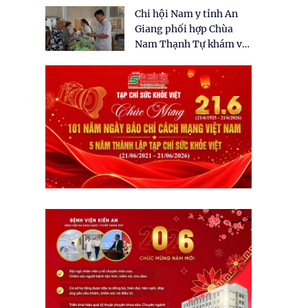
tặng quà cho 150 người
Chi hội Nam y tỉnh An
dân tại xã Tân Tập
Giang phối hợp Chùa
Nam Thạnh Tự khám và
cấp thuốc miễn phí cho
nhân dân