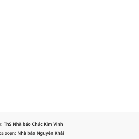
p:
ThS Nhà báo Chúc Kim Vinh
òa soạn:
Nhà báo Nguyễn Khải