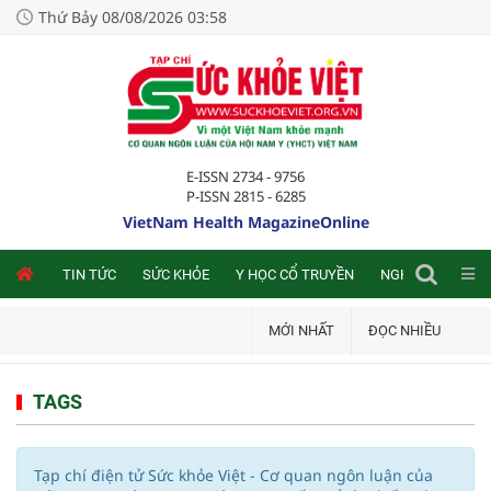
Thứ Bảy 08/08/2026 03:58
E-ISSN 2734 - 9756
P-ISSN 2815 - 6285
VietNam Health MagazineOnline
NLINE
TIN TỨC
SỨC KHỎE
Y HỌC CỔ TRUYỀN
NGHIÊN CỨU TRA
MỚI NHẤT
ĐỌC NHIỀU
TAGS
Tạp chí điện tử Sức khỏe Việt - Cơ quan ngôn luận của