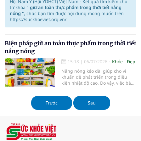
Hội Nam Y (Hội YDHCT) Việt Nam - Kết quả tìm kiếm cho
từ khóa "
giữ an toàn thực phẩm trong thời tiết nắng
nóng
", chúc bạn tìm được nội dung mong muốn trên
https://suckhoeviet.org.vn/
Biện pháp giữ an toàn thực phẩm trong thời tiết
nắng nóng
15:18
|
06/07/2026
Khỏe - Đẹp
Nắng nóng kéo dài giúp cho vi
khuẩn dễ phát triển trong điều
kiện nhiệt độ cao. Do vậy, việc bảo
quản và chế biến thực phẩm đúng
cách trở nên đặc biệt quan trọng
để phòng tránh ngộ độc trong
Trước
Sau
mùa hè...