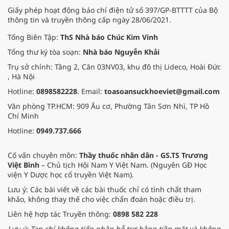
Giấy phép hoạt động báo chí điện tử số 397/GP-BTTTT của Bộ
thông tin và truyền thông cấp ngày 28/06/2021.
Tổng Biên Tập:
ThS Nhà báo Chúc Kim Vinh
Tổng thư ký tòa soạn:
Nhà báo Nguyễn Khải
Trụ sở chính: Tầng 2, Căn 03NV03, khu đô thị Lideco, Hoài Đức
, Hà Nội
Hotline:
0898582228
. Email:
toasoansuckhoeviet@gmail.com
Văn phòng TP.HCM: 909 Âu cơ, Phường Tân Sơn Nhì, TP Hồ
Chí Minh
Hotline:
0949.737.666
Cố vấn chuyên môn:
Thầy thuốc nhân dân - GS.TS Trương
Việt Bình
– Chủ tịch Hội Nam Y Việt Nam. (Nguyên GĐ Học
viện Y Dược học cổ truyền Việt Nam).
Lưu ý: Các bài viết về các bài thuốc chỉ có tính chất tham
khảo, không thay thế cho việc chẩn đoán hoặc điều trị.
Liên hệ hợp tác Truyền thông:
0898 582 228
Lưu ý: Tạp chí không tiếp nhận hỗ trợ bằng tiền mặt và không