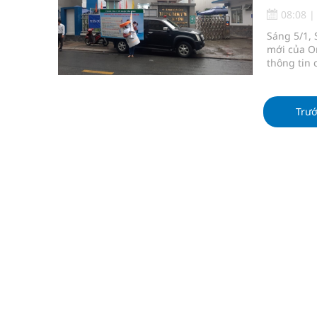
Không chỉ cắt tóc, Đông Tây Barbershop dành ng
08:08
Sáng 5/1, 
Bệnh viện không được thu thêm tiền của người b
mới của Om
thông tin 
cầu
tâm lý ho
Ung thư thận: Nguy hiểm vì tiến triển quá âm th
Trư
Nhiều chuỗi hoạt động lớn được diễn ra tại Lễ hộ
Tiếp tục rà soát, triển khai các nhiệm vụ trong lĩ
Súp lơ xanh mang đến hy vọng mới trong phòng 