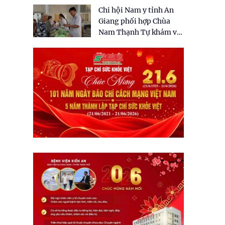
tặng quà cho 150 người
Chi hội Nam y tỉnh An
dân tại xã Tân Tập
Giang phối hợp Chùa
Nam Thạnh Tự khám và
cấp thuốc miễn phí cho
nhân dân