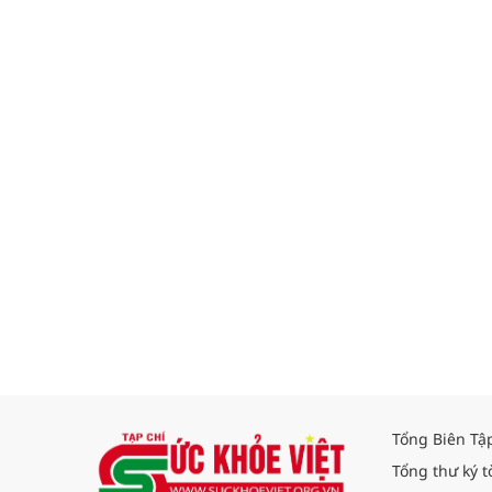
Tổng Biên Tậ
Tổng thư ký t