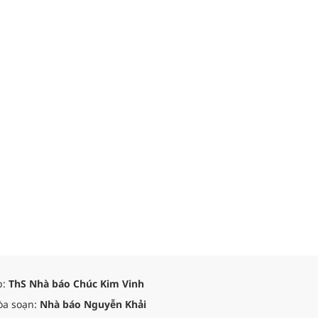
p:
ThS Nhà báo Chúc Kim Vinh
òa soạn:
Nhà báo Nguyễn Khải