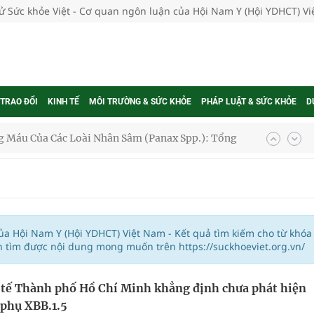
tử Sức khỏe Việt - Cơ quan ngôn luận của Hội Nam Y (Hội YDHCT) V
 TRAO ĐỔI
KINH TẾ
MÔI TRƯỜNG & SỨC KHỎE
PHÁP LUẬT & SỨC KHỎE
D
 Máu Của Các Loài Nhân Sâm (Panax Spp.): Tổng
oàn quốc
g trưởng mới của Việt Nam
của Hội Nam Y (Hội YDHCT) Việt Nam - Kết quả tìm kiếm cho từ khóa
n tìm được nội dung mong muốn trên https://suckhoeviet.org.vn/
phương hai cấp trong quản lý hoạt động nha khoa,
tế Thành phố Hồ Chí Minh khẳng định chưa phát hiện
 phụ XBB.1.5