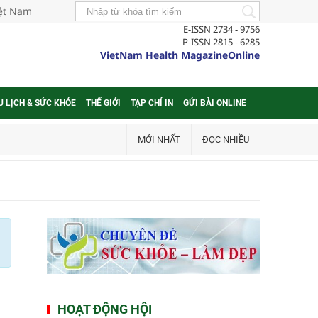
iệt Nam
E-ISSN 2734 - 9756
P-ISSN 2815 - 6285
VietNam Health MagazineOnline
U LỊCH & SỨC KHỎE
THẾ GIỚI
TẠP CHÍ IN
GỬI BÀI ONLINE
MỚI NHẤT
ĐỌC NHIỀU
HOẠT ĐỘNG HỘI