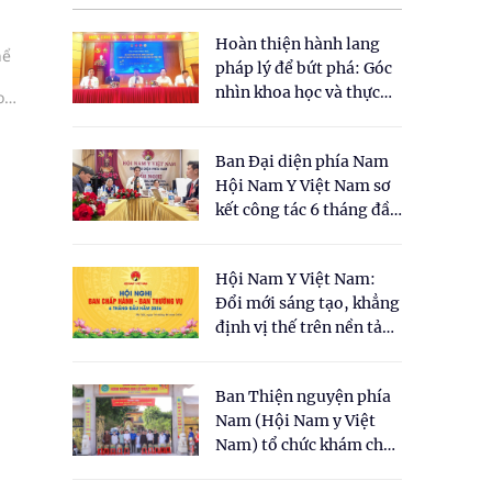
Hoàn thiện hành lang
hể
pháp lý để bứt phá: Góc
nhìn khoa học và thực
o
tiễn tại Tọa đàm " Đề
xuất một số nội dung
Ban Đại diện phía Nam
cho Luật Y dược cổ
Hội Nam Y Việt Nam sơ
truyền Việt Nam"
kết công tác 6 tháng đầu
năm 2026
Hội Nam Y Việt Nam:
Đổi mới sáng tạo, khẳng
định vị thế trên nền tảng
y học cổ truyền và khoa
học hiện đại
Ban Thiện nguyện phía
Nam (Hội Nam y Việt
Nam) tổ chức khám chữa
bệnh y học cổ truyền và