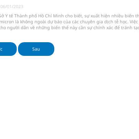
uồn lực cho môi trường và cộng đồng
|
06/01/2023
Sở Y tế Thành phố Hồ Chí Minh cho biết, sự xuất hiện nhiều biến t
ệnh bảo hiểm y tế nếu không đăng ký khám theo yêu
icron là không ngoài dự báo của các chuyên gia dịch tễ học. Việc
cho người dân về những biến thể này cần sự chính xác để tránh tạ
ang mang, lo lắng
ầm
ớc
Sau
i sầu riêng 2026
nh vực cấp cứu, điều trị đột quỵ
ngừa ung thư