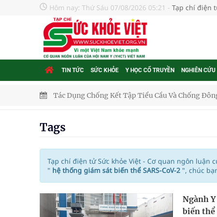
Hôm nay:
Thứ Sáu 07/08/2026 05:21
-
Tạp chí điện 
TIN TỨC
SỨC KHỎE
Y HỌC CỔ TRUYỀN
NGHIÊN CỨU
Tác Dụng Chống Kết Tập Tiểu Cầu Và Chống Đông
Quan Bằng Chứng Dược Lý Và Cơ Chế Phân Tử
Tags
Xây dựng bản đồ mạng lưới cấp cứu ngoại viện t
"Nền kinh tế bạc" có thể trở thành động lực tăn
Tạp chí điện tử Sức khỏe Việt - Cơ quan ngôn luận 
"
hệ thống giám sát biến thể SARS-CoV-2
", chúc bạ
Quảng Trị: Phát huy vai trò của chính quyền địa 
Ngành Y 
bảo vệ sức khỏe Nhân dân
biến thể