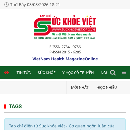
Thứ Bảy 08/08/2026 18:21
E-ISSN 2734 - 9756
P-ISSN 2815 - 6285
VietNam Health MagazineOnline
NLINE
TIN TỨC
SỨC KHỎE
Y HỌC CỔ TRUYỀN
NGHIÊN CỨU TRA
MỚI NHẤT
ĐỌC NHIỀU
TAGS
Tạp chí điện tử Sức khỏe Việt - Cơ quan ngôn luận của