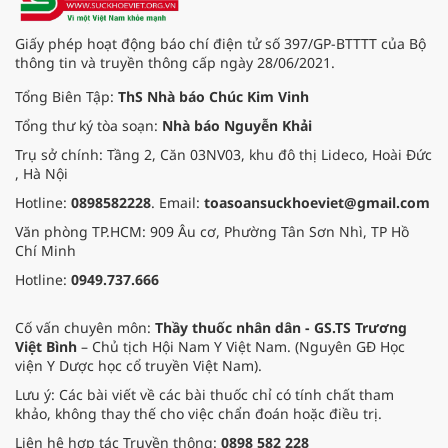
ngoài da, phong thấp, đau nhức
xương khớp. Tuy nhiên, đây cũng
Giấy phép hoạt động báo chí điện tử số 397/GP-BTTTT của Bộ
là dược liệu có độc tính nhất định,
thông tin và truyền thông cấp ngày 28/06/2021.
cần sử dụng thận trọng.
Tổng Biên Tập:
ThS Nhà báo Chúc Kim Vinh
Tổng thư ký tòa soạn:
Nhà báo Nguyễn Khải
Trụ sở chính: Tầng 2, Căn 03NV03, khu đô thị Lideco, Hoài Đức
, Hà Nội
Hotline:
0898582228
. Email:
toasoansuckhoeviet@gmail.com
Văn phòng TP.HCM: 909 Âu cơ, Phường Tân Sơn Nhì, TP Hồ
Chí Minh
Hotline:
0949.737.666
Cố vấn chuyên môn:
Thầy thuốc nhân dân - GS.TS Trương
Việt Bình
– Chủ tịch Hội Nam Y Việt Nam. (Nguyên GĐ Học
viện Y Dược học cổ truyền Việt Nam).
Lưu ý: Các bài viết về các bài thuốc chỉ có tính chất tham
khảo, không thay thế cho việc chẩn đoán hoặc điều trị.
Liên hệ hợp tác Truyền thông:
0898 582 228