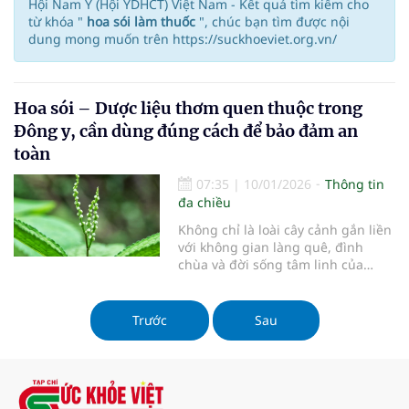
Hội Nam Y (Hội YDHCT) Việt Nam - Kết quả tìm kiếm cho
từ khóa "
hoa sói làm thuốc
", chúc bạn tìm được nội
dung mong muốn trên https://suckhoeviet.org.vn/
Hoa sói – Dược liệu thơm quen thuộc trong
Đông y, cần dùng đúng cách để bảo đảm an
toàn
07:35
|
10/01/2026
Thông tin
đa chiều
Không chỉ là loài cây cảnh gắn liền
với không gian làng quê, đình
chùa và đời sống tâm linh của
người Việt, hoa sói (còn gọi là hoa
ngâu) từ lâu còn được sử dụng
như một vị thuốc dân gian và
Trước
Sau
nguyên liệu ướp trà truyền thống.
Với mùi hương thanh khiết đặc
trưng và những ghi nhận về giá trị
dược lý, hoa sói được ứng dụng
trong hỗ trợ điều trị một số bệnh lý