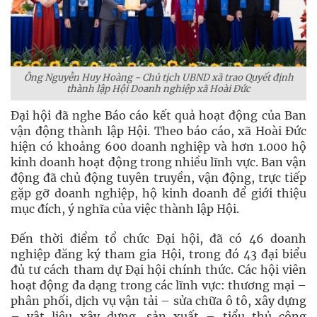
Ông Nguyễn Huy Hoàng - Chủ tịch UBND xã trao Quyết định
thành lập Hội Doanh nghiệp xã Hoài Đức
Đại hội đã nghe Báo cáo kết quả hoạt động của Ban
vận động thành lập Hội. Theo báo cáo, xã Hoài Đức
hiện có khoảng 600 doanh nghiệp và hơn 1.000 hộ
kinh doanh hoạt động trong nhiều lĩnh vực. Ban vận
động đã chủ động tuyên truyền, vận động, trực tiếp
gặp gỡ doanh nghiệp, hộ kinh doanh để giới thiệu
mục đích, ý nghĩa của việc thành lập Hội.
Đến thời điểm tổ chức Đại hội, đã có 46 doanh
nghiệp đăng ký tham gia Hội, trong đó 43 đại biểu
đủ tư cách tham dự Đại hội chính thức. Các hội viên
hoạt động đa dạng trong các lĩnh vực: thương mại –
phân phối, dịch vụ vận tải – sửa chữa ô tô, xây dựng
– vật liệu xây dựng, sản xuất – tiểu thủ công