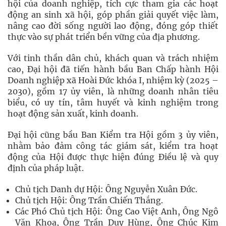
hội của doanh nghiệp, tích cực tham gia các hoạt
động an sinh xã hội, góp phần giải quyết việc làm,
nâng cao đời sống người lao động, đóng góp thiết
thực vào sự phát triển bền vững của địa phương.
Với tinh thần dân chủ, khách quan và trách nhiệm
cao, Đại hội đã tiến hành bầu Ban Chấp hành Hội
Doanh nghiệp xã Hoài Đức khóa I, nhiệm kỳ (2025 –
2030), gồm 17 ủy viên, là những doanh nhân tiêu
biểu, có uy tín, tâm huyết và kinh nghiệm trong
hoạt động sản xuất, kinh doanh.
Đại hội cũng bầu Ban Kiểm tra Hội gồm 3 ủy viên,
nhằm bảo đảm công tác giám sát, kiểm tra hoạt
động của Hội được thực hiện đúng Điều lệ và quy
định của pháp luật.
Chủ tịch Danh dự Hội: Ông Nguyễn Xuân Đức.
Chủ tịch Hội: Ông Trần Chiến Thắng.
Các Phó Chủ tịch Hội: Ông Cao Việt Anh, Ông Ngô
Văn Khoa, Ông Trần Duy Hùng, Ông Chúc Kim