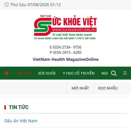
Thứ Sáu 07/08/2026 01:12
E-ISSN 2734 - 9756
P-ISSN 2815 - 6285
VietNam Health MagazineOnline
NLINE
TIN TỨC
SỨC KHỎE
Y HỌC CỔ TRUYỀN
NGHIÊN CỨU TRA
MỚI NHẤT
ĐỌC NHIỀU
TIN TỨC
Dấu ấn Việt Nam