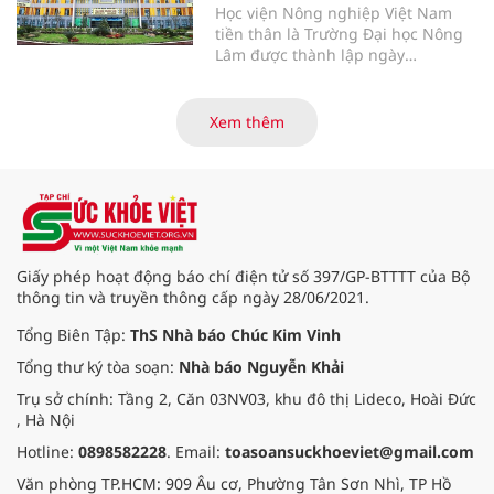
Học viện Nông nghiệp Việt Nam
tiền thân là Trường Đại học Nông
Lâm được thành lập ngày
12/10/1956 theo Nghị định số
53/NĐ-NL của Bộ Nông Lâm, tiếp
tục khẳng định vị thế của một cơ
Xem thêm
sở giáo dục đại học công lập trọng
điểm quốc gia. Với hệ sinh thái đào
tạo đa ngành, chú trọng chuyển
đổi số và hội nhập quốc tế, Học
viện là địa chỉ tin cậy cung cấp
nguồn nhân lực chất lượng cao,
đồng hành cùng sự phát triển bền
Giấy phép hoạt động báo chí điện tử số 397/GP-BTTTT của Bộ
vững của đất nước.
thông tin và truyền thông cấp ngày 28/06/2021.
Tổng Biên Tập:
ThS Nhà báo Chúc Kim Vinh
Tổng thư ký tòa soạn:
Nhà báo Nguyễn Khải
Trụ sở chính: Tầng 2, Căn 03NV03, khu đô thị Lideco, Hoài Đức
, Hà Nội
Hotline:
0898582228
. Email:
toasoansuckhoeviet@gmail.com
Văn phòng TP.HCM: 909 Âu cơ, Phường Tân Sơn Nhì, TP Hồ