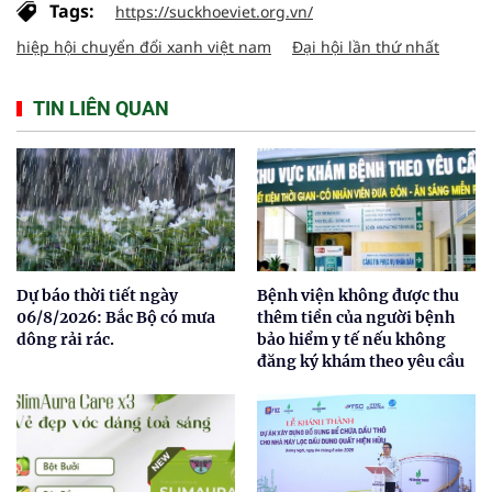
Tags:
https://suckhoeviet.org.vn/
hiệp hội chuyển đổi xanh việt nam
Đại hội lần thứ nhất
TIN LIÊN QUAN
Dự báo thời tiết ngày
Bệnh viện không được thu
06/8/2026: Bắc Bộ có mưa
thêm tiền của người bệnh
dông rải rác.
bảo hiểm y tế nếu không
đăng ký khám theo yêu cầu