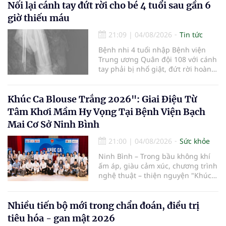
Nối lại cánh tay đứt rời cho bé 4 tuổi sau gần 6
giờ thiếu máu
21:09
|
04/08/2026
Tin tức
Bệnh nhi 4 tuổi nhập Bệnh viện
Trung ương Quân đội 108 với cánh
tay phải bị nhổ giật, đứt rời hoàn
toàn do tai nạn giao thông. Dù
mạch máu, thần kinh bị tổn
thương nặng và thời gian thiếu
Khúc Ca Blouse Trắng 2026": Giai Điệu Từ
máu kéo dài, các bác sĩ đã tái lập
Tâm Khơi Mầm Hy Vọng Tại Bệnh Viện Bạch
tuần hoàn thành công sau ca vi
Mai Cơ Sở Ninh Bình
phẫu kéo dài 3 giờ.
21:00
|
04/08/2026
Sức khỏe
Ninh Bình – Trong bầu không khí
ấm áp, giàu cảm xúc, chương trình
nghệ thuật – thiện nguyện "Khúc
ca Blouse trắng" đã chính thức
khởi động hành trình năm 2026 với
điểm dừng chân đầu tiên tại Bệnh
Nhiều tiến bộ mới trong chẩn đoán, điều trị
viện Bạch Mai cơ sở Ninh Bình.
tiêu hóa - gan mật 2026