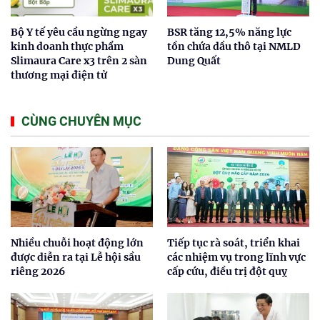
Bộ Y tế yêu cầu ngừng ngay
BSR tăng 12,5% năng lực
kinh doanh thực phẩm
tồn chứa dầu thô tại NMLD
Slimaura Care x3 trên 2 sàn
Dung Quất
thương mại điện tử
CÙNG CHUYÊN MỤC
Nhiều chuỗi hoạt động lớn
Tiếp tục rà soát, triển khai
được diễn ra tại Lễ hội sầu
các nhiệm vụ trong lĩnh vực
riêng 2026
cấp cứu, điều trị đột quỵ