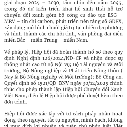
giai đoạn 2025 – 2030, tầm nhìn đến năm 2045,
trong đó dự kiến triển khai hệ sinh thái hỗ trợ
chuyển đổi xanh gồm bộ công cụ đào tạo ESG –
MRV – tín chỉ carbon, phát triển nền tảng số GDPX,
xây dựng mô hình chuỗi giá trị tại nhiều địa phương
và hình thành các chi hội tỉnh, văn phòng đại diện
miền Bắc – miền Trung – miền Nam.
Về pháp lý, Hiệp hội đã hoàn thành hồ sơ theo quy
định Nghị định 126/2024/NĐ-CP và nhận được sự
thống nhất cao từ Bộ Nội vụ; Bộ Tài nguyên và Môi
trường, Bộ Nông nghiệp và Phát triển Nông thôn (
Nay là Bộ Nông nghiệp và Môi trường); Bộ Công an.
Quyết định số 1521/QĐ-BNV ngày 30/12/2025 chính
thức cho phép thành lập Hiệp hội Chuyển đổi Xanh
Việt Nam; điều lệ Hiệp hội được phê duyệt kèm theo
đơn trình.
Hiệp hội được xác lập với tư cách pháp nhân hoạt
động theo nguyên tắc tự nguyện, minh bạch, không
vì mục đích lợi nhuận và tuân thủ pháp luật Việt