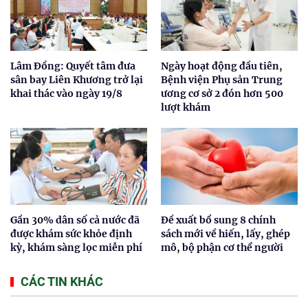
Lâm Đồng: Quyết tâm đưa
Ngày hoạt động đầu tiên,
sân bay Liên Khương trở lại
Bệnh viện Phụ sản Trung
khai thác vào ngày 19/8
ương cơ sở 2 đón hơn 500
lượt khám
Gần 30% dân số cả nước đã
Đề xuất bổ sung 8 chính
được khám sức khỏe định
sách mới về hiến, lấy, ghép
kỳ, khám sàng lọc miễn phí
mô, bộ phận cơ thể người
CÁC TIN KHÁC