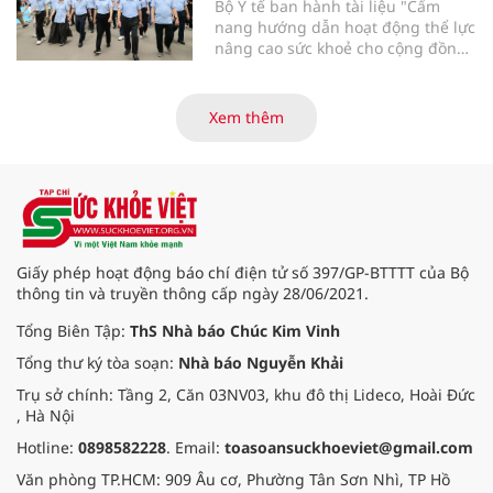
Bộ Y tế ban hành tài liệu "Cẩm
nang hướng dẫn hoạt động thể lực
nâng cao sức khoẻ cho cộng đồng"
được biên soạn với 4 nội dung
chính: Thông tin chung về hoạt
động thể lực; Khuyến cáo hoạt
Xem thêm
động thể lực phù hợp theo nhóm
đối tượng; Hướng dẫn an toàn
trong hoạt động thể lực; Hướng
dẫn tổ chức tăng cường hoạt động
thể lực.
Giấy phép hoạt động báo chí điện tử số 397/GP-BTTTT của Bộ
thông tin và truyền thông cấp ngày 28/06/2021.
Tổng Biên Tập:
ThS Nhà báo Chúc Kim Vinh
Tổng thư ký tòa soạn:
Nhà báo Nguyễn Khải
Trụ sở chính: Tầng 2, Căn 03NV03, khu đô thị Lideco, Hoài Đức
, Hà Nội
Hotline:
0898582228
. Email:
toasoansuckhoeviet@gmail.com
Văn phòng TP.HCM: 909 Âu cơ, Phường Tân Sơn Nhì, TP Hồ