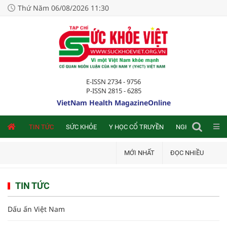
Thứ Năm 06/08/2026 11:30
E-ISSN 2734 - 9756
P-ISSN 2815 - 6285
VietNam Health MagazineOnline
NLINE
TIN TỨC
SỨC KHỎE
Y HỌC CỔ TRUYỀN
NGHIÊN CỨU TRA
MỚI NHẤT
ĐỌC NHIỀU
TIN TỨC
Dấu ấn Việt Nam