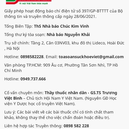
cây ngải trong điều trị bệnh ngoài
da, giúp độc giả hiểu rõ hơn về
Giấy phép hoạt động báo chí điện tử số 397/GP-BTTTT của Bộ
loại thảo dược này.
thông tin và truyền thông cấp ngày 28/06/2021.
Tổng Biên Tập:
ThS Nhà báo Chúc Kim Vinh
Tổng thư ký tòa soạn:
Nhà báo Nguyễn Khải
Trụ sở chính: Tầng 2, Căn 03NV03, khu đô thị Lideco, Hoài Đức
, Hà Nội
Hotline:
0898582228
. Email:
toasoansuckhoeviet@gmail.com
Văn phòng TP.HCM: 909 Âu cơ, Phường Tân Sơn Nhì, TP Hồ
Chí Minh
Hotline:
0949.737.666
Cố vấn chuyên môn:
Thầy thuốc nhân dân - GS.TS Trương
Việt Bình
– Chủ tịch Hội Nam Y Việt Nam. (Nguyên GĐ Học
viện Y Dược học cổ truyền Việt Nam).
Lưu ý: Các bài viết về các bài thuốc chỉ có tính chất tham
khảo, không thay thế cho việc chẩn đoán hoặc điều trị.
Liên hệ hợp tác Truyền thông:
0898 582 228