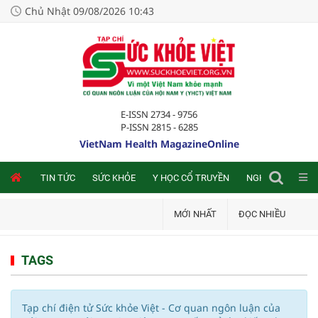
Chủ Nhật 09/08/2026 10:43
E-ISSN 2734 - 9756
P-ISSN 2815 - 6285
VietNam Health MagazineOnline
NLINE
TIN TỨC
SỨC KHỎE
Y HỌC CỔ TRUYỀN
NGHIÊN CỨU TRA
MỚI NHẤT
ĐỌC NHIỀU
TAGS
Tạp chí điện tử Sức khỏe Việt - Cơ quan ngôn luận của