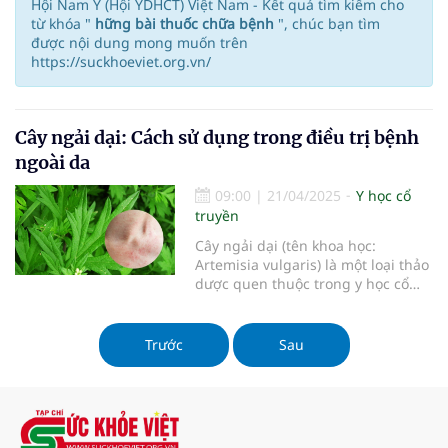
Hội Nam Y (Hội YDHCT) Việt Nam - Kết quả tìm kiếm cho
từ khóa "
hững bài thuốc chữa bệnh
", chúc bạn tìm
được nội dung mong muốn trên
https://suckhoeviet.org.vn/
Cây ngải dại: Cách sử dụng trong điều trị bệnh
ngoài da
09:00
|
21/04/2025
Y học cổ
truyền
Cây ngải dại (tên khoa học:
Artemisia vulgaris) là một loại thảo
dược quen thuộc trong y học cổ
truyền Việt Nam. Với nhiều công
dụng nổi bật, cây ngải không chỉ
được sử dụng trong chế biến món
Trước
Sau
ăn mà còn được biết đến như một
vị thuốc quý trong điều trị nhiều
loại bệnh, đặc biệt là các bệnh
ngoài da. Bài viết này sẽ cung cấp
thông tin chi tiết về cách sử dụng