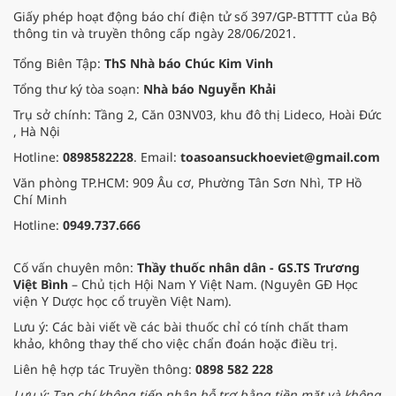
như một “vị thuốc cầm máu – liền
Giấy phép hoạt động báo chí điện tử số 397/GP-BTTTT của Bộ
da” quen thuộc.
thông tin và truyền thông cấp ngày 28/06/2021.
Tổng Biên Tập:
ThS Nhà báo Chúc Kim Vinh
Tổng thư ký tòa soạn:
Nhà báo Nguyễn Khải
Trụ sở chính: Tầng 2, Căn 03NV03, khu đô thị Lideco, Hoài Đức
, Hà Nội
Hotline:
0898582228
. Email:
toasoansuckhoeviet@gmail.com
Văn phòng TP.HCM: 909 Âu cơ, Phường Tân Sơn Nhì, TP Hồ
Chí Minh
Hotline:
0949.737.666
Cố vấn chuyên môn:
Thầy thuốc nhân dân - GS.TS Trương
Việt Bình
– Chủ tịch Hội Nam Y Việt Nam. (Nguyên GĐ Học
viện Y Dược học cổ truyền Việt Nam).
Lưu ý: Các bài viết về các bài thuốc chỉ có tính chất tham
khảo, không thay thế cho việc chẩn đoán hoặc điều trị.
Liên hệ hợp tác Truyền thông:
0898 582 228
Lưu ý: Tạp chí không tiếp nhận hỗ trợ bằng tiền mặt và không