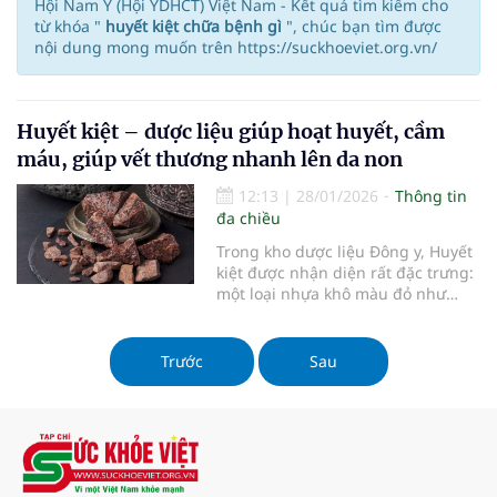
Hội Nam Y (Hội YDHCT) Việt Nam - Kết quả tìm kiếm cho
từ khóa "
huyết kiệt chữa bệnh gì
", chúc bạn tìm được
nội dung mong muốn trên https://suckhoeviet.org.vn/
Huyết kiệt – dược liệu giúp hoạt huyết, cầm
máu, giúp vết thương nhanh lên da non
12:13
|
28/01/2026
Thông tin
đa chiều
Trong kho dược liệu Đông y, Huyết
kiệt được nhận diện rất đặc trưng:
một loại nhựa khô màu đỏ như
máu, giòn, dễ vỡ, thường được
dùng với mục đích hoạt huyết –
tán ứ, sinh tân, giảm đau và hỗ trợ
Trước
Sau
hồi phục da. Từ những vết bầm tím
do chấn thương, tụ máu sưng đau,
đến các tình trạng xuất huyết
ngoài da, mụn nhọt lở loét… Huyết
kiệt xuất hiện trong nhiều bài
thuốc dân gian và y học cổ truyền