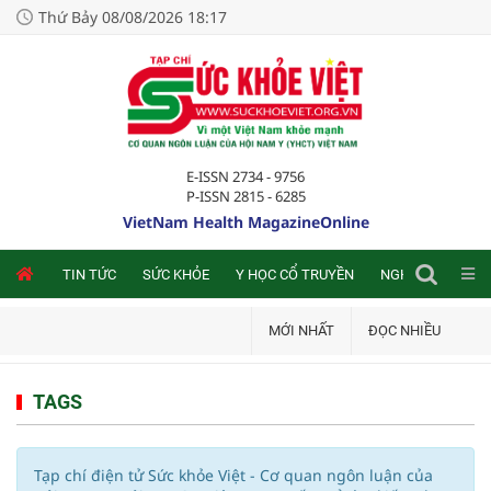
Thứ Bảy 08/08/2026 18:17
E-ISSN 2734 - 9756
P-ISSN 2815 - 6285
VietNam Health MagazineOnline
NLINE
TIN TỨC
SỨC KHỎE
Y HỌC CỔ TRUYỀN
NGHIÊN CỨU TRA
MỚI NHẤT
ĐỌC NHIỀU
TAGS
Tạp chí điện tử Sức khỏe Việt - Cơ quan ngôn luận của