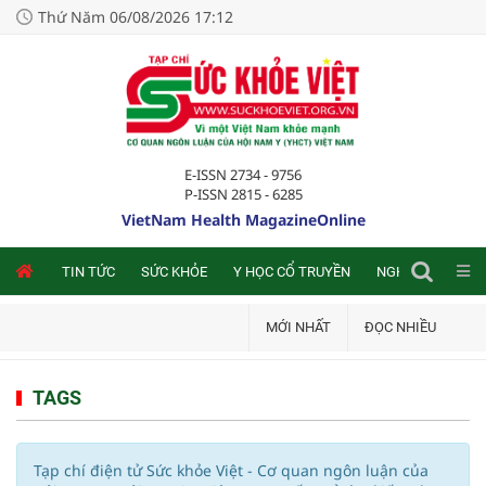
Thứ Năm 06/08/2026 17:12
E-ISSN 2734 - 9756
P-ISSN 2815 - 6285
VietNam Health MagazineOnline
NLINE
TIN TỨC
SỨC KHỎE
Y HỌC CỔ TRUYỀN
NGHIÊN CỨU TRA
MỚI NHẤT
ĐỌC NHIỀU
TAGS
Tạp chí điện tử Sức khỏe Việt - Cơ quan ngôn luận của