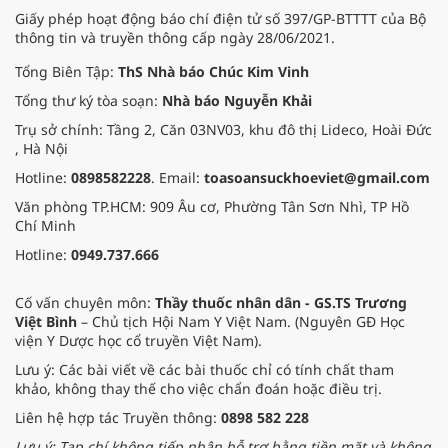
Giấy phép hoạt động báo chí điện tử số 397/GP-BTTTT của Bộ
thông tin và truyền thông cấp ngày 28/06/2021.
Tổng Biên Tập:
ThS Nhà báo Chúc Kim Vinh
Tổng thư ký tòa soạn:
Nhà báo Nguyễn Khải
Trụ sở chính: Tầng 2, Căn 03NV03, khu đô thị Lideco, Hoài Đức
, Hà Nội
Hotline:
0898582228
. Email:
toasoansuckhoeviet@gmail.com
Văn phòng TP.HCM: 909 Âu cơ, Phường Tân Sơn Nhì, TP Hồ
Chí Minh
Hotline:
0949.737.666
Cố vấn chuyên môn:
Thầy thuốc nhân dân - GS.TS Trương
Việt Bình
– Chủ tịch Hội Nam Y Việt Nam. (Nguyên GĐ Học
viện Y Dược học cổ truyền Việt Nam).
Lưu ý: Các bài viết về các bài thuốc chỉ có tính chất tham
khảo, không thay thế cho việc chẩn đoán hoặc điều trị.
Liên hệ hợp tác Truyền thông:
0898 582 228
Lưu ý: Tạp chí không tiếp nhận hỗ trợ bằng tiền mặt và không