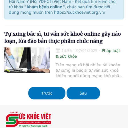
Hội Nam Y (Hội YDHCT) Việt Nam - Kết quả tìm kiếm cho
từ khóa "
khám bệnh online
", chúc bạn tìm được nội
dung mong muốn trên https://suckhoeviet.org.vn/
Tự xưng bác sĩ, tư vấn sức khoẻ online gây náo
loạn, lừa đảo bán thực phẩm chức năng
14:56
|
07/01/2025
Pháp luật
& Sức khỏe
Trên mạng xã hội nhiều tài khoản
tự xưng là bác sĩ tư vấn sức khoẻ
khiến người dùng mạng khó phân
biệt, Bộ Y tế khuyên người dân cần
kiểm chứng thông tin...
Trước
Sau