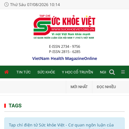
Thứ Sáu 07/08/2026 10:14
E-ISSN 2734 - 9756
P-ISSN 2815 - 6285
VietNam Health MagazineOnline
NLINE
TIN TỨC
SỨC KHỎE
Y HỌC CỔ TRUYỀN
NGHIÊN CỨU TRA
MỚI NHẤT
ĐỌC NHIỀU
TAGS
Tạp chí điện tử Sức khỏe Việt - Cơ quan ngôn luận của