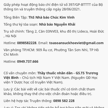
Giấy phép hoạt động báo chí điện tử số 397/GP-BTTTT của Bộ
thông tin và truyền thông cấp ngày 28/06/2021.
Tổng Biên Tập:
ThS Nhà báo Chúc Kim Vinh
Tổng thư ký tòa soạn:
Nhà báo Nguyễn Khải
Trụ sở chính: Tầng 2, Căn 03NV03, khu đô thị Lideco, Hoài Đức
, Hà Nội
Hotline:
0898582228
. Email:
toasoansuckhoeviet@gmail.com
Văn phòng TP.HCM: 909 Âu cơ, Phường Tân Sơn Nhì, TP Hồ
Chí Minh
Hotline:
0949.737.666
Cố vấn chuyên môn:
Thầy thuốc nhân dân - GS.TS Trương
Việt Bình
– Chủ tịch Hội Nam Y Việt Nam. (Nguyên GĐ Học
viện Y Dược học cổ truyền Việt Nam).
Lưu ý: Các bài viết về các bài thuốc chỉ có tính chất tham
khảo, không thay thế cho việc chẩn đoán hoặc điều trị.
Liên hệ hợp tác Truyền thông:
0898 582 228
Lưu ý: Tạp chí không tiếp nhận hỗ trợ bằng tiền mặt và không