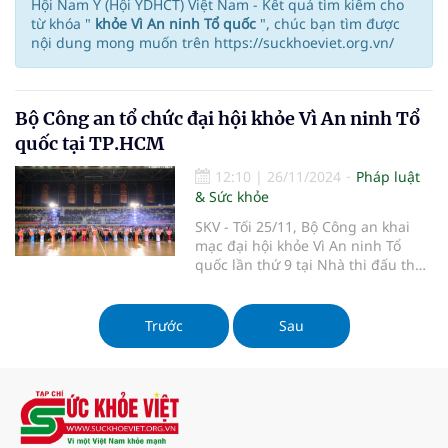
Hội Nam Y (Hội YDHCT) Việt Nam - Kết quả tìm kiếm cho
từ khóa "
khỏe Vì An ninh Tổ quốc
", chúc bạn tìm được
nội dung mong muốn trên https://suckhoeviet.org.vn/
Bộ Công an tổ chức đại hội khỏe Vì An ninh Tổ
quốc tại TP.HCM
12:10
|
26/11/2024
Pháp luật
& Sức khỏe
SKV - Tối 25/11, Bộ Công an khai
mạc đại hội khỏe Vì An ninh Tổ
quốc lần thứ 9 tại Nhà thi đấu thể
dục - thể thao Phú Thọ (Q.11,
TP.HCM). Đại hội diễn ra từ ngày 22
– 30/11/2024, với 89 đoàn và gần
Trước
Sau
1.600 vận động viên, thành viên
các đoàn tham gia.