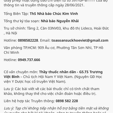
Giấy phép hoạt động báo chí điện tử số 397/GP-BTTTT của Bộ
thông tin và truyền thông cấp ngày 28/06/2021.
Tổng Biên Tập:
ThS Nhà báo Chúc Kim Vinh
Tổng thư ký tòa soạn:
Nhà báo Nguyễn Khải
Trụ sở chính: Tầng 2, Căn 03NV03, khu đô thị Lideco, Hoài Đức
, Hà Nội
Hotline:
0898582228
. Email:
toasoansuckhoeviet@gmail.com
Văn phòng TP.HCM: 909 Âu cơ, Phường Tân Sơn Nhì, TP Hồ
Chí Minh
Hotline:
0949.737.666
Cố vấn chuyên môn:
Thầy thuốc nhân dân - GS.TS Trương
Việt Bình
– Chủ tịch Hội Nam Y Việt Nam. (Nguyên GĐ Học
viện Y Dược học cổ truyền Việt Nam).
Lưu ý: Các bài viết về các bài thuốc chỉ có tính chất tham
khảo, không thay thế cho việc chẩn đoán hoặc điều trị.
Liên hệ hợp tác Truyền thông:
0898 582 228
Lưu ý: Tạp chí không tiếp nhận hỗ trợ bằng tiền mặt và không
ủy quyền cho bất kỳ tài khoản, công ty truyền thông hoặc cá