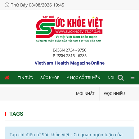
Thứ Bảy 08/08/2026 19:45
E-ISSN 2734 - 9756
P-ISSN 2815 - 6285
VietNam Health MagazineOnline
NLINE
TIN TỨC
SỨC KHỎE
Y HỌC CỔ TRUYỀN
NGHIÊN CỨU TRA
MỚI NHẤT
ĐỌC NHIỀU
TAGS
Tạp chí điện tử Sức khỏe Việt - Cơ quan ngôn luận của