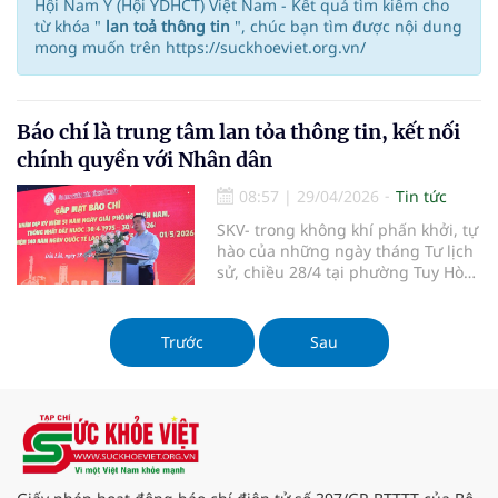
Hội Nam Y (Hội YDHCT) Việt Nam - Kết quả tìm kiếm cho
từ khóa "
lan toả thông tin
", chúc bạn tìm được nội dung
mong muốn trên https://suckhoeviet.org.vn/
Báo chí là trung tâm lan tỏa thông tin, kết nối
chính quyền với Nhân dân
08:57
|
29/04/2026
Tin tức
SKV- trong không khí phấn khởi, tự
hào của những ngày tháng Tư lịch
sử, chiều 28/4 tại phường Tuy Hòa,
UBND tỉnh Đắk Lắk đã tổ chức buổi
gặp mặt với các cơ quan báo chí ở
Trung ương và địa phương nhân
Trước
Sau
dịp kỷ niệm 51 năm Ngày giải
phóng miền Nam, thống nhất đất
nước (30/4/1975 - 30/4/2026) và kỷ
niệm 140 năm Ngày Quốc tế Lao
động (1/5/1886 - 1/5/2026).