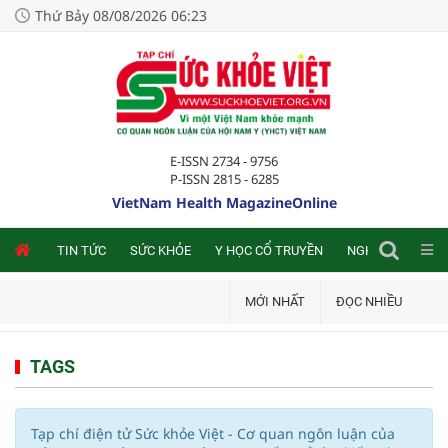
Thứ Bảy 08/08/2026 06:23
E-ISSN 2734 - 9756
P-ISSN 2815 - 6285
VietNam Health MagazineOnline
NLINE
TIN TỨC
SỨC KHỎE
Y HỌC CỔ TRUYỀN
NGHIÊN CỨU TRA
MỚI NHẤT
ĐỌC NHIỀU
TAGS
Tạp chí điện tử Sức khỏe Việt - Cơ quan ngôn luận của