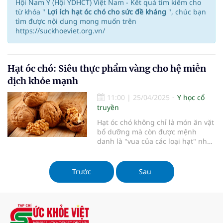
Hội Nam Y (Hội YDHCT) Việt Nam - Kết quả tìm kiếm cho
từ khóa "
Lợi ích hạt óc chó cho sức đề kháng
", chúc bạn
tìm được nội dung mong muốn trên
https://suckhoeviet.org.vn/
Hạt óc chó: Siêu thực phẩm vàng cho hệ miễn
dịch khỏe mạnh
11:00
|
25/04/2025
Y học cổ
truyền
Hạt óc chó không chỉ là món ăn vặt
bổ dưỡng mà còn được mệnh
danh là "vua của các loại hạt" nhờ
khả năng tăng sức đề kháng vượt
trội. Bài viết này sẽ khám phá sâu
những lợi ích đặc biệt của hạt óc
Trước
Sau
chó đối với hệ miễn dịch cùng cách
sử dụng khoa học để tối ưu hóa
hiệu quả bảo vệ sức khỏe.