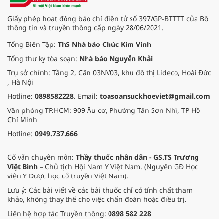
Giấy phép hoạt động báo chí điện tử số 397/GP-BTTTT của Bộ
thông tin và truyền thông cấp ngày 28/06/2021.
Tổng Biên Tập:
ThS Nhà báo Chúc Kim Vinh
Tổng thư ký tòa soạn:
Nhà báo Nguyễn Khải
Trụ sở chính: Tầng 2, Căn 03NV03, khu đô thị Lideco, Hoài Đức
, Hà Nội
Hotline:
0898582228
. Email:
toasoansuckhoeviet@gmail.com
Văn phòng TP.HCM: 909 Âu cơ, Phường Tân Sơn Nhì, TP Hồ
Chí Minh
Hotline:
0949.737.666
Cố vấn chuyên môn:
Thầy thuốc nhân dân - GS.TS Trương
Việt Bình
– Chủ tịch Hội Nam Y Việt Nam. (Nguyên GĐ Học
viện Y Dược học cổ truyền Việt Nam).
Lưu ý: Các bài viết về các bài thuốc chỉ có tính chất tham
khảo, không thay thế cho việc chẩn đoán hoặc điều trị.
Liên hệ hợp tác Truyền thông:
0898 582 228