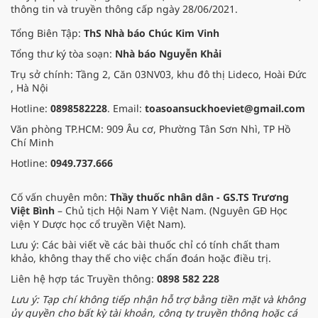
thông tin và truyền thông cấp ngày 28/06/2021.
Tổng Biên Tập:
ThS Nhà báo Chúc Kim Vinh
Tổng thư ký tòa soạn:
Nhà báo Nguyễn Khải
Trụ sở chính: Tầng 2, Căn 03NV03, khu đô thị Lideco, Hoài Đức
, Hà Nội
Hotline:
0898582228
. Email:
toasoansuckhoeviet@gmail.com
Văn phòng TP.HCM: 909 Âu cơ, Phường Tân Sơn Nhì, TP Hồ
Chí Minh
Hotline:
0949.737.666
Cố vấn chuyên môn:
Thầy thuốc nhân dân - GS.TS Trương
Việt Bình
– Chủ tịch Hội Nam Y Việt Nam. (Nguyên GĐ Học
viện Y Dược học cổ truyền Việt Nam).
Lưu ý: Các bài viết về các bài thuốc chỉ có tính chất tham
khảo, không thay thế cho việc chẩn đoán hoặc điều trị.
Liên hệ hợp tác Truyền thông:
0898 582 228
Lưu ý: Tạp chí không tiếp nhận hỗ trợ bằng tiền mặt và không
ủy quyền cho bất kỳ tài khoản, công ty truyền thông hoặc cá