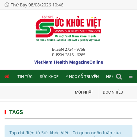
Thứ Bảy 08/08/2026 10:46
E-ISSN 2734 - 9756
P-ISSN 2815 - 6285
VietNam Health MagazineOnline
NLINE
TIN TỨC
SỨC KHỎE
Y HỌC CỔ TRUYỀN
NGHIÊN CỨU TRA
MỚI NHẤT
ĐỌC NHIỀU
TAGS
Tạp chí điện tử Sức khỏe Việt - Cơ quan ngôn luận của