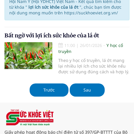
Hội Nam Y (Hội YDHCT) Việt Nam - Kết quả tìm kiếm cho
từ khóa "
lợi ích sức khỏe của lá ớt
", chúc bạn tìm được
nội dung mong muốn trên https://suckhoeviet.org.vn/
Bất ngờ với lợi ích sức khỏe của lá ớt
11:00
|
26/01/2026
Y học cổ
truyền
Theo y học cổ truyền, lá ớt mang
lại nhiều lợi ích cho sức khỏe nếu
được sử dụng đúng cách và hợp lý.
Trước
Sau
Giấy phép hoạt động báo chí điện tử số 397/GP-BTTTT của Bộ