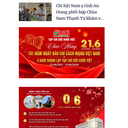
tặng quà cho 150 người
Chi hội Nam y tỉnh An
dân tại xã Tân Tập
Giang phối hợp Chùa
Nam Thạnh Tự khám và
cấp thuốc miễn phí cho
nhân dân