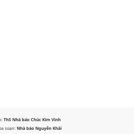
p:
ThS Nhà báo Chúc Kim Vinh
òa soạn:
Nhà báo Nguyễn Khải