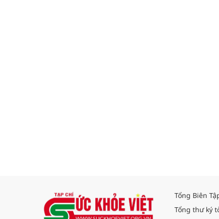
Tổng Biên Tậ
Tổng thư ký t