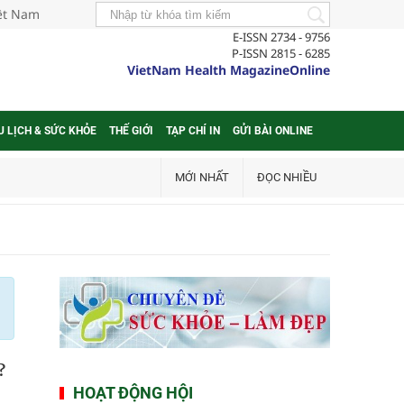
iệt Nam
E-ISSN 2734 - 9756
P-ISSN 2815 - 6285
VietNam Health MagazineOnline
U LỊCH & SỨC KHỎE
THẾ GIỚI
TẠP CHÍ IN
GỬI BÀI ONLINE
MỚI NHẤT
ĐỌC NHIỀU
?
HOẠT ĐỘNG HỘI