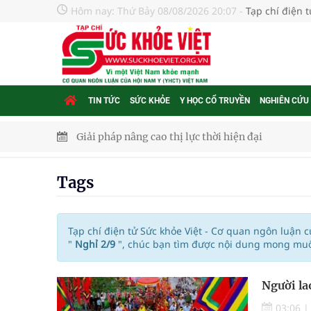
Hôm nay:
Thứ Bảy 08/08/2026 20:07
-
Tạp chí điện 
TIN TỨC
SỨC KHỎE
Y HỌC CỔ TRUYỀN
NGHIÊN CỨU
Giải pháp nâng cao thị lực thời hiện đại
Triển khai đồng bộ các giải pháp quản lý chất lư
Tags
Cách âm nhạc trị liệu được “đo ni đóng giày”
Dự báo thời tiết ngày 08/8/2026: Bắc Bộ nắng nón
Tạp chí điện tử Sức khỏe Việt - Cơ quan ngôn luận 
"
Nghỉ 2/9
", chúc bạn tìm được nội dung mong muốn
Đắk Lắk: Đẩy nhanh tiến độ khám sức khỏe định 
Người la
Tổng hợp những cách trị thâm body nách, bẹn, m
03:06