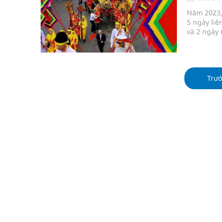
Tỷ lệ tật khúc xạ ở trẻ gia tăng: Khuyến nghị của
Năm 2023, 
5 ngày liê
Nhiều lợi thế để nâng chất lượng y tế
và 2 ngày 
Vương Thành Công: Khi việc học bắt đầu từ trải 
Tầm soát sớm ung thư vú giúp cứu sống hàng ng
Trư