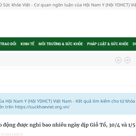
tử Sức khỏe Việt - Cơ quan ngôn luận của Hội Nam Y (Hội YDHCT) V
 TRAO ĐỔI
KINH TẾ
MÔI TRƯỜNG & SỨC KHỎE
PHÁP LUẬT & SỨC KHỎE
D
ợng thuốc
g, nhiệt độ cao nhất 35 độ
của Hội Nam Y (Hội YDHCT) Việt Nam - Kết quả tìm kiếm cho từ khóa
 trên https://suckhoeviet.org.vn/
kỳ, khám sàng lọc cho người dân
o động được nghỉ bao nhiêu ngày dịp Giỗ Tổ, 30/4 và 1/5
ông cực hiệu quả
|
31/01/2023