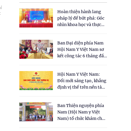
ỉ
Hoàn thiện hành lang
c
pháp lý để bứt phá: Góc
nhìn khoa học và thực
tiễn tại Tọa đàm " Đề
xuất một số nội dung
Ban Đại diện phía Nam
cho Luật Y dược cổ
Hội Nam Y Việt Nam sơ
truyền Việt Nam"
kết công tác 6 tháng đầu
năm 2026
Hội Nam Y Việt Nam:
Đổi mới sáng tạo, khẳng
định vị thế trên nền tảng
y học cổ truyền và khoa
học hiện đại
Ban Thiện nguyện phía
Nam (Hội Nam y Việt
Nam) tổ chức khám chữa
bệnh y học cổ truyền và