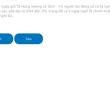
 chuyên gia
ngày giỗ Tổ Hùng Vương và 30/4 - 1/5 người lao động sẽ có kỳ ngh
n tục, kéo dài từ 29/4 đến 3/5, trong đó có 3 ngày nghỉ lễ chính thứ
nghỉ bù.
nghiệm thực tế
hìn phụ nữ mỗi năm
ớc
Sau