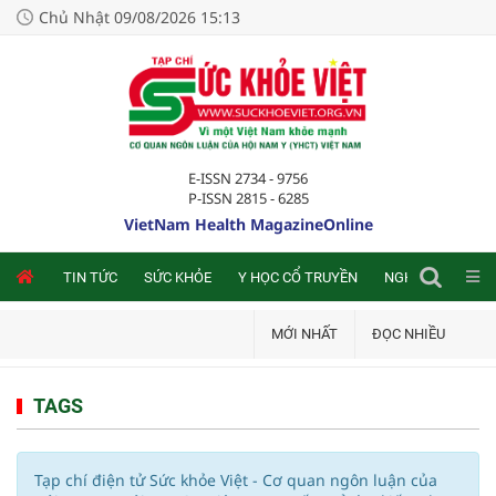
Chủ Nhật 09/08/2026 15:13
E-ISSN 2734 - 9756
P-ISSN 2815 - 6285
VietNam Health MagazineOnline
NLINE
TIN TỨC
SỨC KHỎE
Y HỌC CỔ TRUYỀN
NGHIÊN CỨU TRA
MỚI NHẤT
ĐỌC NHIỀU
TAGS
Tạp chí điện tử Sức khỏe Việt - Cơ quan ngôn luận của