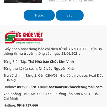
thường được sử dụng để tạo
hương vị cho bánh kẹo và các món
ăn. Cây quế thường mọc trong các
khu rừng nhiệt đới và các khu rừng
Trước
Sau
ở miền nam Trung Quốc, Ấn Độ và
Đông Nam Á.
Giấy phép hoạt động báo chí điện tử số 397/GP-BTTTT của Bộ
thông tin và truyền thông cấp ngày 28/06/2021.
Tổng Biên Tập:
ThS Nhà báo Chúc Kim Vinh
Tổng thư ký tòa soạn:
Nhà báo Nguyễn Khải
Trụ sở chính: Tầng 2, Căn 03NV03, khu đô thị Lideco, Hoài Đức
, Hà Nội
Hotline:
0898582228
. Email:
toasoansuckhoeviet@gmail.com
Văn phòng TP.HCM: 909 Âu cơ, Phường Tân Sơn Nhì, TP Hồ
Chí Minh
Hotline:
0949.737.666