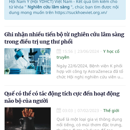
Hội Nam Y (Hội YDHCT) Việt Nam - Kết quả tìm kiếm cho
từ khóa "
Nghiên cứu lâm sàng
", chúc bạn tìm được nội
dung mong muốn trên https://suckhoeviet.org.vn/
Ghi nhận nhiều tiến bộ từ nghiên cứu lâm sàng
trong điều trị ung thư phổi
15:56
|
23/06/2024
Y học cổ
truyền
Ngày 22/6/2024, Bệnh viện K phối
hợp với công ty AstraZeneca đã tổ
chức Hội nghị nghiên cứu viên ung
thư phổi toàn quốc.
Quế có thể có tác động tích cực đến hoạt động
não bộ của người
03:03
|
07/02/2023
Thế giới
Quế là một loại gia vị thông dụng
nổi tiếng, có mùi thơm đặc trưng,