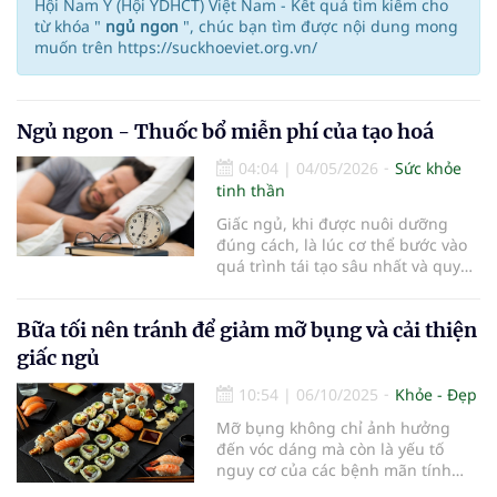
Hội Nam Y (Hội YDHCT) Việt Nam - Kết quả tìm kiếm cho
từ khóa "
ngủ ngon
", chúc bạn tìm được nội dung mong
muốn trên https://suckhoeviet.org.vn/
Ngủ ngon - Thuốc bổ miễn phí của tạo hoá
04:04
|
04/05/2026
Sức khỏe
tinh thần
Giấc ngủ, khi được nuôi dưỡng
đúng cách, là lúc cơ thể bước vào
quá trình tái tạo sâu nhất và quyết
định trực tiếp đến sức khỏe cũng
như tuổi thọ...
Bữa tối nên tránh để giảm mỡ bụng và cải thiện
giấc ngủ
10:54
|
06/10/2025
Khỏe - Đẹp
Mỡ bụng không chỉ ảnh hưởng
đến vóc dáng mà còn là yếu tố
nguy cơ của các bệnh mãn tính
như tiểu đường loại 2 và tim mạch.