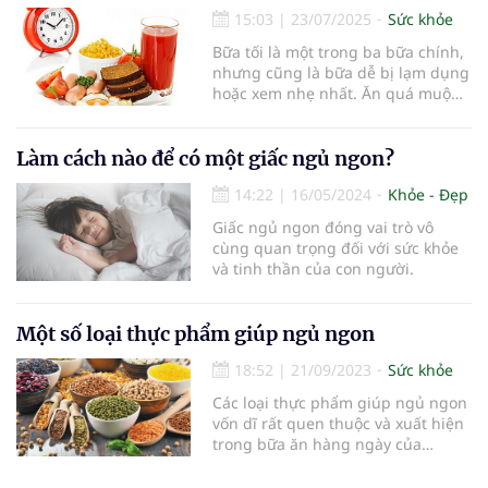
15:03
|
23/07/2025
Sức khỏe
Bữa tối là một trong ba bữa chính,
nhưng cũng là bữa dễ bị lạm dụng
hoặc xem nhẹ nhất. Ăn quá muộn,
quá no hay chọn sai thực phẩm có
thể âm thầm khiến bạn tăng cân,
mất ngủ, rối loạn tiêu hóa. Vậy ăn
Làm cách nào để có một giấc ngủ ngon?
tối như thế nào để vừa nhẹ bụng,
14:22
|
16/05/2024
Khỏe - Đẹp
vừa giữ vóc dáng mà vẫ
Giấc ngủ ngon đóng vai trò vô
cùng quan trọng đối với sức khỏe
và tinh thần của con người.
Một số loại thực phẩm giúp ngủ ngon
18:52
|
21/09/2023
Sức khỏe
Các loại thực phẩm giúp ngủ ngon
vốn dĩ rất quen thuộc và xuất hiện
trong bữa ăn hàng ngày của
chúng ta.