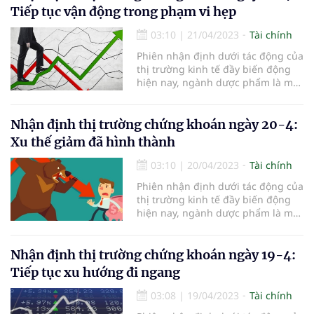
phiếu ngành dược phẩm sẽ có cơ
Tiếp tục vận động trong phạm vi hẹp
hội tăng giá tích cực và tiề
03:10
|
21/04/2023
Tài chính
Phiên nhận định dưới tác động của
thị trường kinh tế đầy biến động
hiện nay, ngành dược phẩm là một
trong những ngành được đánh giá
là có tiềm năng và có tính ổn định
cao. Dự báo cho thấy nhóm cổ
Nhận định thị trường chứng khoán ngày 20-4:
phiếu ngành dược phẩm sẽ có cơ
Xu thế giảm đã hình thành
hội tăng giá tích cực và tiề
03:10
|
20/04/2023
Tài chính
Phiên nhận định dưới tác động của
thị trường kinh tế đầy biến động
hiện nay, ngành dược phẩm là một
trong những ngành được đánh giá
là có tiềm năng và có tính ổn định
cao. Dự báo cho thấy nhóm cổ
Nhận định thị trường chứng khoán ngày 19-4:
phiếu ngành dược phẩm sẽ có cơ
Tiếp tục xu hướng đi ngang
hội tăng giá tích cực và tiề
03:08
|
19/04/2023
Tài chính