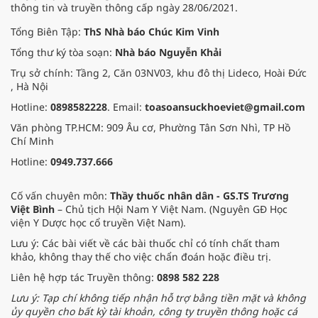
thông tin và truyền thông cấp ngày 28/06/2021.
Tổng Biên Tập:
ThS Nhà báo Chúc Kim Vinh
Tổng thư ký tòa soạn:
Nhà báo Nguyễn Khải
Trụ sở chính: Tầng 2, Căn 03NV03, khu đô thị Lideco, Hoài Đức
, Hà Nội
Hotline:
0898582228
. Email:
toasoansuckhoeviet@gmail.com
Văn phòng TP.HCM: 909 Âu cơ, Phường Tân Sơn Nhì, TP Hồ
Chí Minh
Hotline:
0949.737.666
Cố vấn chuyên môn:
Thầy thuốc nhân dân - GS.TS Trương
Việt Bình
– Chủ tịch Hội Nam Y Việt Nam. (Nguyên GĐ Học
viện Y Dược học cổ truyền Việt Nam).
Lưu ý: Các bài viết về các bài thuốc chỉ có tính chất tham
khảo, không thay thế cho việc chẩn đoán hoặc điều trị.
Liên hệ hợp tác Truyền thông:
0898 582 228
Lưu ý: Tạp chí không tiếp nhận hỗ trợ bằng tiền mặt và không
ủy quyền cho bất kỳ tài khoản, công ty truyền thông hoặc cá