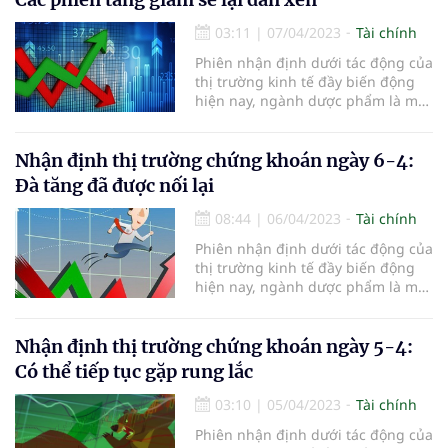
hội tăng giá tích cực và tiề
03:11
|
07/04/2023
Tài chính
Phiên nhận định dưới tác động của
thị trường kinh tế đầy biến động
hiện nay, ngành dược phẩm là một
trong những ngành được đánh giá
là có tiềm năng và có tính ổn định
cao. Dự báo cho thấy nhóm cổ
Nhận định thị trường chứng khoán ngày 6-4:
phiếu ngành dược phẩm sẽ có cơ
Đà tăng đã được nối lại
hội tăng giá tích cực và tiề
08:44
|
06/04/2023
Tài chính
Phiên nhận định dưới tác động của
thị trường kinh tế đầy biến động
hiện nay, ngành dược phẩm là một
trong những ngành được đánh giá
là có tiềm năng và có tính ổn định
cao. Dự báo cho thấy nhóm cổ
Nhận định thị trường chứng khoán ngày 5-4:
phiếu ngành dược phẩm sẽ có cơ
Có thể tiếp tục gặp rung lắc
hội tăng giá tích cực và tiề
03:10
|
05/04/2023
Tài chính
Phiên nhận định dưới tác động của