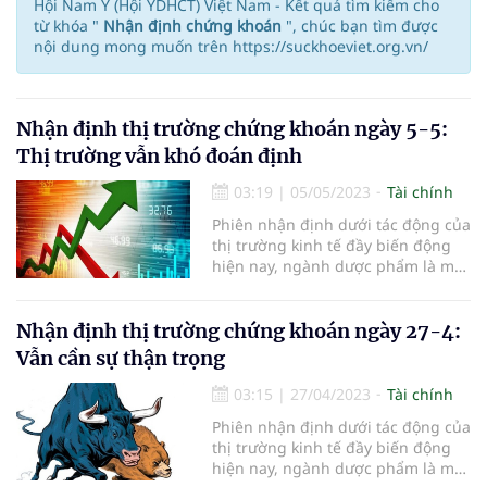
Hội Nam Y (Hội YDHCT) Việt Nam - Kết quả tìm kiếm cho
từ khóa "
Nhận định chứng khoán
", chúc bạn tìm được
nội dung mong muốn trên https://suckhoeviet.org.vn/
Nhận định thị trường chứng khoán ngày 5-5:
Thị trường vẫn khó đoán định
03:19
|
05/05/2023
Tài chính
Phiên nhận định dưới tác động của
thị trường kinh tế đầy biến động
hiện nay, ngành dược phẩm là một
trong những ngành được đánh giá
là có tiềm năng và có tính ổn định
cao. Dự báo cho thấy nhóm cổ
Nhận định thị trường chứng khoán ngày 27-4:
phiếu ngành dược phẩm sẽ có cơ
Vẫn cần sự thận trọng
hội tăng giá tích cực và tiề
03:15
|
27/04/2023
Tài chính
Phiên nhận định dưới tác động của
thị trường kinh tế đầy biến động
hiện nay, ngành dược phẩm là một