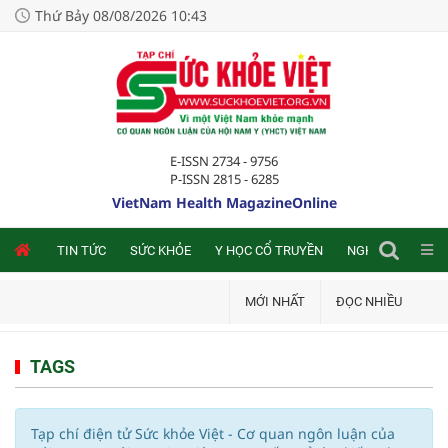
Thứ Bảy 08/08/2026 10:43
E-ISSN 2734 - 9756
P-ISSN 2815 - 6285
VietNam Health MagazineOnline
NLINE
TIN TỨC
SỨC KHỎE
Y HỌC CỔ TRUYỀN
NGHIÊN CỨU TRA
MỚI NHẤT
ĐỌC NHIỀU
TAGS
Tạp chí điện tử Sức khỏe Việt - Cơ quan ngôn luận của