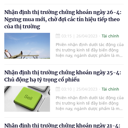
trong những ngành được đánh giá
là có tiềm năng và có tính ổn định
cao. Dự báo cho thấy nhóm cổ
Nhận định thị trường chứng khoán ngày 26-4:
phiếu ngành dược phẩm sẽ có cơ
Ngưng mua mới, chờ đợi các tín hiệu tiếp theo
hội tăng giá tích cực và tiề
của thị trường
03:15
|
26/04/2023
Tài chính
Phiên nhận định dưới tác động của
thị trường kinh tế đầy biến động
hiện nay, ngành dược phẩm là một
trong những ngành được đánh giá
là có tiềm năng và có tính ổn định
cao. Dự báo cho thấy nhóm cổ
Nhận định thị trường chứng khoán ngày 25-4:
phiếu ngành dược phẩm sẽ có cơ
Chủ động hạ tỷ trọng cổ phiếu
hội tăng giá tích cực và tiề
03:10
|
25/04/2023
Tài chính
Phiên nhận định dưới tác động của
thị trường kinh tế đầy biến động
hiện nay, ngành dược phẩm là một
trong những ngành được đánh giá
là có tiềm năng và có tính ổn định
cao. Dự báo cho thấy nhóm cổ
Nhận định thị trường chứng khoán ngày 21-4: