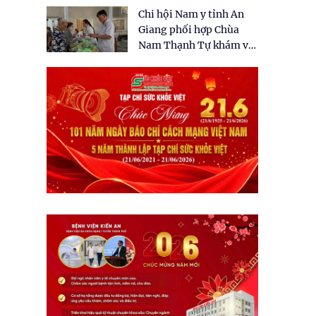
tặng quà cho 150 người
Chi hội Nam y tỉnh An
dân tại xã Tân Tập
Giang phối hợp Chùa
Nam Thạnh Tự khám và
cấp thuốc miễn phí cho
nhân dân