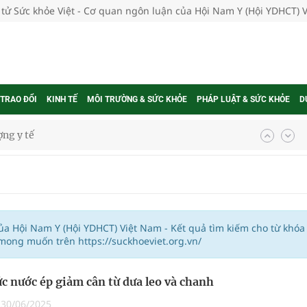
 tử Sức khỏe Việt - Cơ quan ngôn luận của Hội Nam Y (Hội YDHCT) 
 TRAO ĐỔI
KINH TẾ
MÔI TRƯỜNG & SỨC KHỎE
PHÁP LUẬT & SỨC KHỎE
D
ợng y tế
ổi theo cách ít ai ngờ tới
hát triển gắn với chuyển đổi số
ờng Phú Thạnh
của Hội Nam Y (Hội YDHCT) Việt Nam - Kết quả tìm kiếm cho từ khóa
mong muốn trên https://suckhoeviet.org.vn/
hìn phụ nữ mỗi năm
c nước ép giảm cân từ dưa leo và chanh
|
30/06/2025