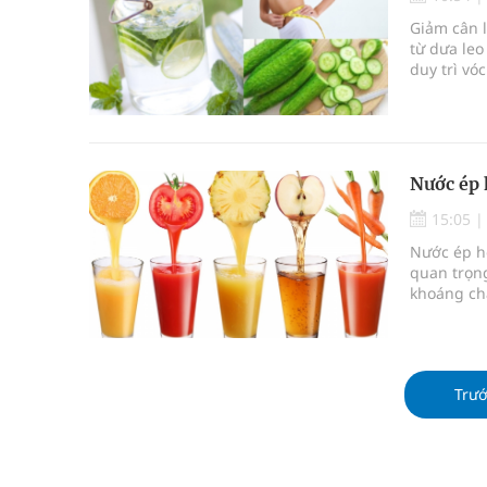
Triển khai đồng bộ các giải pháp quản lý chất lư
Giảm cân l
từ dưa leo
Cách âm nhạc trị liệu được “đo ni đóng giày”
duy trì v
nhiều vita
Dự báo thời tiết ngày 08/8/2026: Bắc Bộ nắng nón
sẽ tìm hiể
tối ưu hóa
Cảnh báo 3 thời điểm nguy hiểm trong ngày dễ xả
Nước ép 
15:05
Nước ép h
quan trọn
khoáng chấ
tổng thể v
cùng tìm h
cách để tậ
Trư