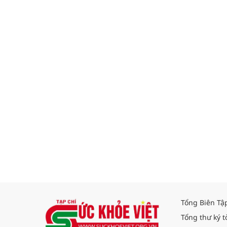
Tổng Biên Tậ
Tổng thư ký t