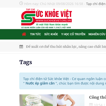
Hôm nay:
Chủ Nhật 09/08/2026 16:58
-
Tạp chí điện
TIN TỨC
SỨC KHỎE
Y HỌC CỔ TRUYỀN
NGHIÊN CỨU
Đề xuất cơ chế thu hút nhân lực, nâng cao chất lư
Xem TV hàng giờ mỗi ngày có thể khiến não thay đ
Tags
Hội Đông y phường Cầu Kiệu ra mắt, định hướng p
TP.HCM: Ra mắt Câu lạc bộ Thầy Thuốc Trẻ phư
Tạp chí điện tử Sức khỏe Việt - Cơ quan ngôn luận 
"
Nước ép giảm cân
", chúc bạn tìm được nội dung 
Tầm soát sớm ung thư vú giúp cứu sống hàng ng
Công thứ
Giải pháp nâng cao thị lực thời hiện đại
10:54