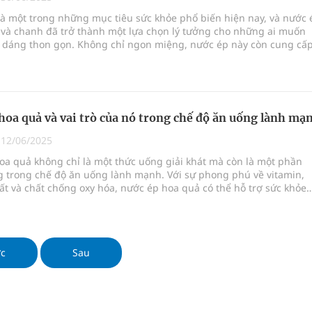
ợng thuốc
à một trong những mục tiêu sức khỏe phổ biến hiện nay, và nước 
 và chanh đã trở thành một lựa chọn lý tưởng cho những ai muốn
óc dáng thon gọn. Không chỉ ngon miệng, nước ép này còn cung cấ
min và khoáng chất cần thiết cho cơ thể. Trong bài viết này, chúng 
g, nhiệt độ cao nhất 35 độ
u về lợi ích của nước ép dưa leo và chanh, cách làm và một số mẹo
 hiệu quả giảm cân.
y ra đột qụy
hoa quả và vai trò của nó trong chế độ ăn uống lành mạ
|
12/06/2025
oa quả không chỉ là một thức uống giải khát mà còn là một phần
g trong chế độ ăn uống lành mạnh. Với sự phong phú về vitamin,
t và chất chống oxy hóa, nước ép hoa quả có thể hỗ trợ sức khỏe
à giúp ngăn ngừa nhiều bệnh tật. Trong bài viết này, chúng ta sẽ
iểu vai trò của nước ép hoa quả trong chế độ ăn uống lành mạnh 
n dụng tối đa lợi ích của nó.
ớc
Sau