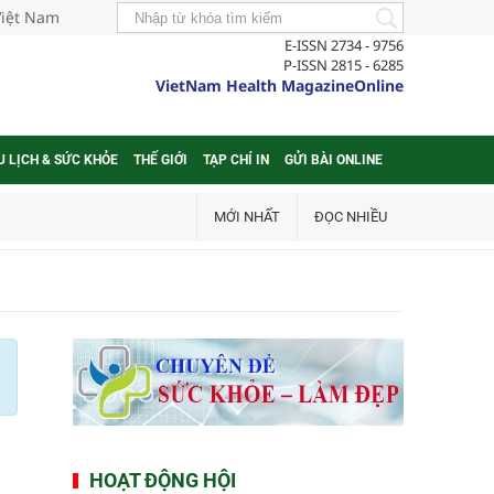
Việt Nam
E-ISSN 2734 - 9756
P-ISSN 2815 - 6285
VietNam Health MagazineOnline
U LỊCH & SỨC KHỎE
THẾ GIỚI
TẠP CHÍ IN
GỬI BÀI ONLINE
MỚI NHẤT
ĐỌC NHIỀU
HOẠT ĐỘNG HỘI