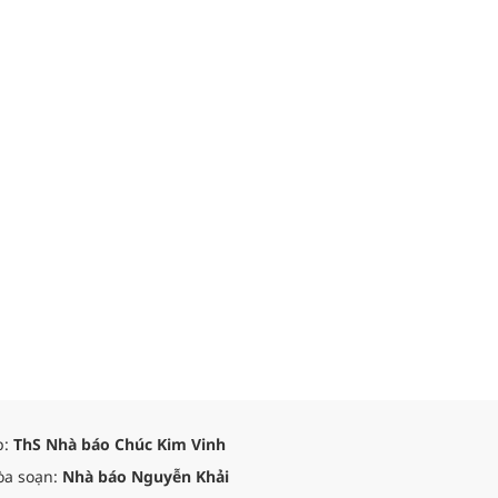
p:
ThS Nhà báo Chúc Kim Vinh
òa soạn:
Nhà báo Nguyễn Khải