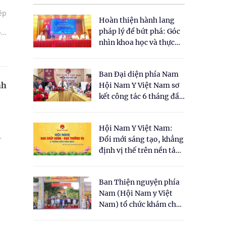
ép
Hoàn thiện hành lang
pháp lý để bứt phá: Góc
p
ta
nhìn khoa học và thực
 để
tiễn tại Tọa đàm " Đề
xuất một số nội dung
Ban Đại diện phía Nam
cho Luật Y dược cổ
nh
Hội Nam Y Việt Nam sơ
truyền Việt Nam"
kết công tác 6 tháng đầu
năm 2026
Hội Nam Y Việt Nam:
Đổi mới sáng tạo, khẳng
định vị thế trên nền tảng
và
y học cổ truyền và khoa
học hiện đại
Ban Thiện nguyện phía
Nam (Hội Nam y Việt
Nam) tổ chức khám chữa
bệnh y học cổ truyền và