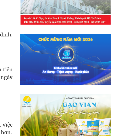
 định.
 tiêu
 ngày
. Việc
 hơn.