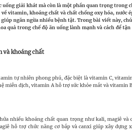
c uống giải khát mà còn là một phần quan trọng trong c
về vitamin, khoáng chất và chất chống oxy hóa, nước é
uồn lực cho môi trường và cộng đồng
à giúp ngăn ngừa nhiều bệnh tật. Trong bài viết này, ch
 hoa quả trong chế độ ăn uống lành mạnh và cách để tận
ệnh bảo hiểm y tế nếu không đăng ký khám theo yêu
n và khoáng chất
ầm
nghiệm thực tế
amin tự nhiên phong phú, đặc biệt là vitamin C, vitami
hệ miễn dịch, vitamin A hỗ trợ sức khỏe mắt và vitamin 
hứa nhiều khoáng chất quan trọng như kali, magiê và c
magiê hỗ trợ chức năng cơ bắp và canxi giúp xây dựng 