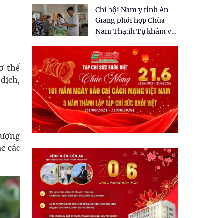
tặng quà cho 150 người
Chi hội Nam y tỉnh An
dân tại xã Tân Tập
Giang phối hợp Chùa
Nam Thạnh Tự khám và
cấp thuốc miễn phí cho
nhân dân
ơ thể
dịch,
lượng
c các