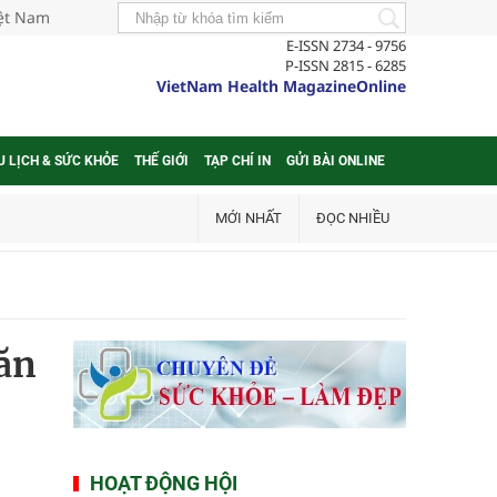
iệt Nam
E-ISSN 2734 - 9756
P-ISSN 2815 - 6285
VietNam Health MagazineOnline
U LỊCH & SỨC KHỎE
THẾ GIỚI
TẠP CHÍ IN
GỬI BÀI ONLINE
MỚI NHẤT
ĐỌC NHIỀU
 ăn
HOẠT ĐỘNG HỘI