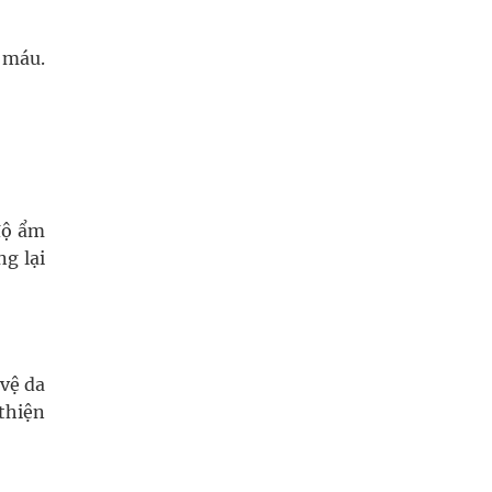
 máu.
độ ẩm
ng lại
 vệ da
 thiện