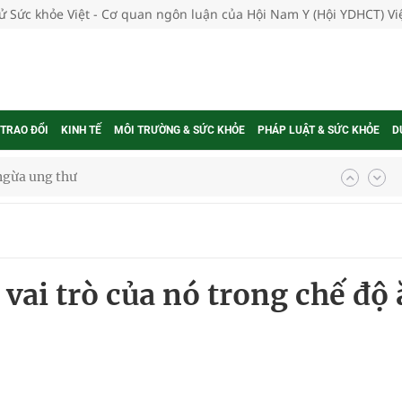
tử Sức khỏe Việt - Cơ quan ngôn luận của Hội Nam Y (Hội YDHCT) V
 TRAO ĐỔI
KINH TẾ
MÔI TRƯỜNG & SỨC KHỎE
PHÁP LUẬT & SỨC KHỎE
D
ngừa ung thư
 Máu Của Các Loài Nhân Sâm (Panax Spp.): Tổng
vai trò của nó trong chế độ
oàn quốc
g trưởng mới của Việt Nam
phương hai cấp trong quản lý hoạt động nha khoa,