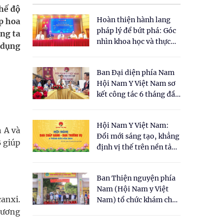
hế độ
Hoàn thiện hành lang
p hoa
pháp lý để bứt phá: Góc
úng ta
nhìn khoa học và thực
 dụng
tiễn tại Tọa đàm " Đề
xuất một số nội dung
Ban Đại diện phía Nam
cho Luật Y dược cổ
Hội Nam Y Việt Nam sơ
truyền Việt Nam"
kết công tác 6 tháng đầu
năm 2026
Hội Nam Y Việt Nam:
n A và
Đổi mới sáng tạo, khẳng
B giúp
định vị thế trên nền tảng
y học cổ truyền và khoa
học hiện đại
Ban Thiện nguyện phía
Nam (Hội Nam y Việt
anxi.
Nam) tổ chức khám chữa
bệnh y học cổ truyền và
xương