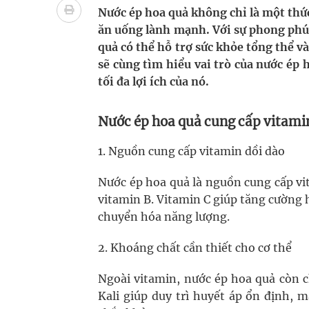
bảo vệ sức khỏe Nhân dân
Nước ép hoa quả không chỉ là một thứ
ăn uống lành mạnh. Với sự phong phú 
Không chỉ cắt tóc, Đông Tây Barbershop dành ng
quả có thể hỗ trợ sức khỏe tổng thể v
sẽ cùng tìm hiểu vai trò của nước ép
Bệnh viện không được thu thêm tiền của người b
tối đa lợi ích của nó.
cầu
Nước ép hoa quả cung cấp vitami
Ung thư thận: Nguy hiểm vì tiến triển quá âm th
1. Nguồn cung cấp vitamin dồi dào
Vương Thành Công: Khi việc học bắt đầu từ trải 
Nước ép hoa quả là nguồn cung cấp vit
Chấn chỉnh hoạt động kinh doanh dược liệu
vitamin B. Vitamin C giúp tăng cường 
chuyển hóa năng lượng.
2. Khoáng chất cần thiết cho cơ thể
Ngoài vitamin, nước ép hoa quả còn c
Kali giúp duy trì huyết áp ổn định, 