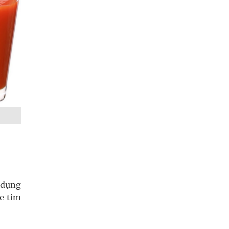
c dụng
ỏe tim