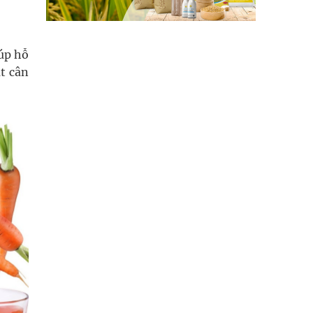
iúp hỗ
t cân