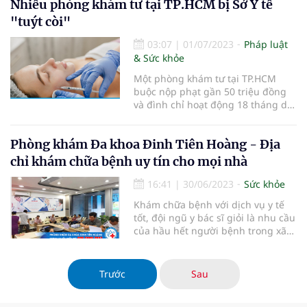
Nhiều phòng khám tư tại TP.HCM bị Sở Y tế
"tuýt còi"
03:07
|
01/07/2023
Pháp luật
& Sức khỏe
Một phòng khám tư tại TP.HCM
buộc nộp phạt gần 50 triệu đồng
và đình chỉ hoạt động 18 tháng do
không có giấy phép
Phòng khám Đa khoa Đinh Tiên Hoàng - Địa
chỉ khám chữa bệnh uy tín cho mọi nhà
16:41
|
30/06/2023
Sức khỏe
Khám chữa bệnh với dịch vụ y tế
tốt, đội ngũ y bác sĩ giỏi là nhu cầu
của hầu hết người bệnh trong xã
hội hiện đại. Nhằm tạo môi trường
thăm khám tốt trên mọi mặt,
Phòng khám Đa khoa Đinh Tiên
Trước
Sau
Hoàng ra đời, đáp ứng nhu cầu
của người dân tại TP.HCM và các