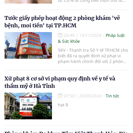
ta. Có lẽ ai cũng biết mụn thịt là
một vấn đề da liễu không gây ảnh
hưởng đến sức khỏe, nhưng lại
ảnh hưởng đến vẻ bề ngoài. Nếu
Tước giấy phép hoạt động 2 phòng khám 'vẽ
bạn gặp khó khăn trong việc tìm
bệnh, moi tiền' tại TP.HCM
cách điều trị mụn thịt, h
20:49
|
13/11/2024
Pháp luật
& Sức khỏe
SKV - Thanh tra Sở Y tế TP.HCM cho
biết đã ra quyết định xử phạt vi
phạm hành chính đối với 2 phòng
khám có hành vi "vẽ bệnh, moi
tiền". Đây là 2 phòng khám liên tục
Xử phạt 8 cơ sở vi phạm quy định về y tế và
sai phạm trong hoạt động khám
chữa bệnh và nhiều lần bị kiểm
thẩm mỹ ở Hà Tĩnh
tra, xử phạt.
07:50
|
20/09/2024
Tin tức
hạt 8