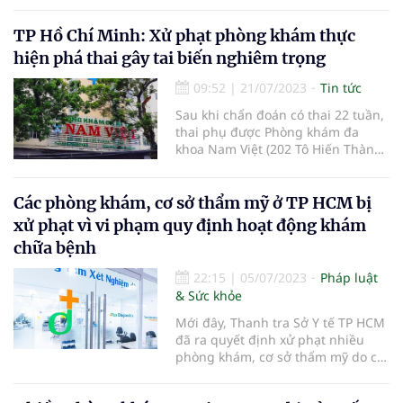
bỏ phố thị để về quê, đem y học
nước nhà gần hơn với người dân.
TP Hồ Chí Minh: Xử phạt phòng khám thực
Trên chuyến xe hành trình về lại
thành phố Ninh Bình, sau những
hiện phá thai gây tai biến nghiêm trọng
trải nghiệm ở phòng khám T
09:52
|
21/07/2023
Tin tức
Sau khi chẩn đoán có thai 22 tuần,
thai phụ được Phòng khám đa
khoa Nam Việt (202 Tô Hiến Thành,
Phường 15, Quận 10) thực hiện thủ
thuật nạo hút thai. Tuy nhiên sau
khi thực hiện, người bệnh ra nhiều
Các phòng khám, cơ sở thẩm mỹ ở TP HCM bị
máu và được đưa đến cấp cứu tại
xử phạt vì vi phạm quy định hoạt động khám
Bệnh viện Hùng Vương.
chữa bệnh
22:15
|
05/07/2023
Pháp luật
& Sức khỏe
Mới đây, Thanh tra Sở Y tế TP HCM
đã ra quyết định xử phạt nhiều
phòng khám, cơ sở thẩm mỹ do có
những vi phạm trong hoạt động
khám chữa bệnh.