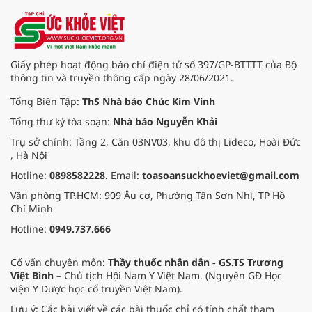
tỉnh thành lân cận.
Giấy phép hoạt động báo chí điện tử số 397/GP-BTTTT của Bộ
thông tin và truyền thông cấp ngày 28/06/2021.
Tổng Biên Tập:
ThS Nhà báo Chúc Kim Vinh
Tổng thư ký tòa soạn:
Nhà báo Nguyễn Khải
Trụ sở chính: Tầng 2, Căn 03NV03, khu đô thị Lideco, Hoài Đức
, Hà Nội
Hotline:
0898582228
. Email:
toasoansuckhoeviet@gmail.com
Văn phòng TP.HCM: 909 Âu cơ, Phường Tân Sơn Nhì, TP Hồ
Chí Minh
Hotline:
0949.737.666
Cố vấn chuyên môn:
Thầy thuốc nhân dân - GS.TS Trương
Việt Bình
– Chủ tịch Hội Nam Y Việt Nam. (Nguyên GĐ Học
viện Y Dược học cổ truyền Việt Nam).
Lưu ý: Các bài viết về các bài thuốc chỉ có tính chất tham