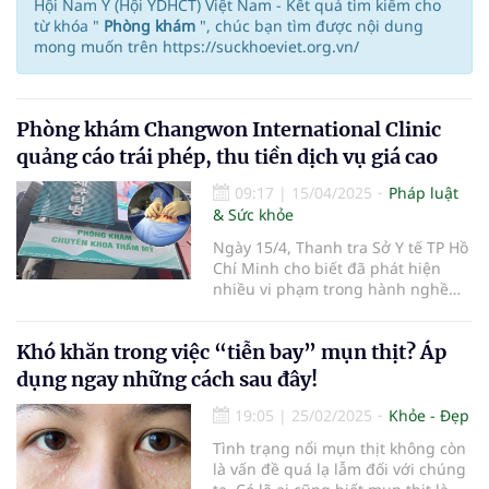
Hội Nam Y (Hội YDHCT) Việt Nam - Kết quả tìm kiếm cho
từ khóa "
Phòng khám
", chúc bạn tìm được nội dung
mong muốn trên https://suckhoeviet.org.vn/
Phòng khám Changwon International Clinic
quảng cáo trái phép, thu tiền dịch vụ giá cao
09:17
|
15/04/2025
Pháp luật
& Sức khỏe
Ngày 15/4, Thanh tra Sở Y tế TP Hồ
Chí Minh cho biết đã phát hiện
nhiều vi phạm trong hành nghề
khám bệnh, chữa bệnh (KCB), sau
khi đơn vị này kiểm tra đột xuất cơ
Khó khăn trong việc “tiễn bay” mụn thịt? Áp
sở thẩm mỹ có thông tin quảng
cáo “Changwon International
dụng ngay những cách sau đây!
Clinic”…
19:05
|
25/02/2025
Khỏe - Đẹp
Tình trạng nổi mụn thịt không còn
là vấn đề quá lạ lẫm đối với chúng