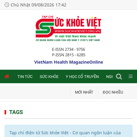
Chủ Nhật 09/08/2026 17:42
E-ISSN 2734 - 9756
P-ISSN 2815 - 6285
VietNam Health MagazineOnline
NLINE
TIN TỨC
SỨC KHỎE
Y HỌC CỔ TRUYỀN
NGHIÊN CỨU TRA
MỚI NHẤT
ĐỌC NHIỀU
TAGS
Tạp chí điện tử Sức khỏe Việt - Cơ quan ngôn luận của