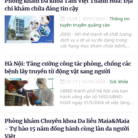
Phòng khám Đa khoa Tâm Việt Thanh Hóa: Địa
chỉ khám chữa đáng tin cậy
15:28
|
30/07/2024
Thông tin
tuyên truyền quảng cáo
(SKV) - Với thế mạnh về chất lượng
dịch vụ y tế và sự đa dạng trong
các hạng mục khám chữa bệnh,
Phòng Khám Đa Khoa Tâm Việt
Thanh Hóa đã trở thành một cơ sở
Hà Nội: Tăng cường công tác phòng, chống các
khám chữa uy tín, được nhiều
bệnh nhân tin tưởng giao phó sức
bệnh lây truyền từ động vật sang người
khỏe của mình.
01:17
|
02/06/2024
Sức khỏe
UBND thành phố Hà Nội vừa ban
hành công văn số 1692/UBND-
KGVX ngày 31/5/2024 về việc tăng
cường công tác phòng, chống các
bệnh lây truyền từ động vật sang
người năm 2024.
Phòng khám Chuyên khoa Da liễu Maia&Maia
- Tự hào 15 năm đồng hành cùng làn da người
Việt