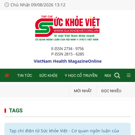
Chủ Nhật 09/08/2026 13:12
E-ISSN 2734 - 9756
P-ISSN 2815 - 6285
VietNam Health MagazineOnline
NLINE
TIN TỨC
SỨC KHỎE
Y HỌC CỔ TRUYỀN
NGHIÊN CỨU TRA
MỚI NHẤT
ĐỌC NHIỀU
TAGS
Tạp chí điện tử Sức khỏe Việt - Cơ quan ngôn luận của