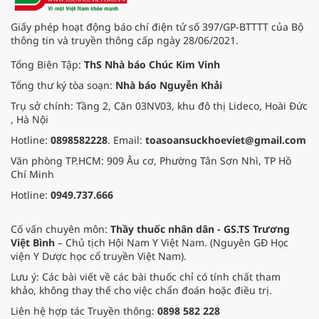
Giấy phép hoạt động báo chí điện tử số 397/GP-BTTTT của Bộ
thông tin và truyền thông cấp ngày 28/06/2021.
Tổng Biên Tập:
ThS Nhà báo Chúc Kim Vinh
Tổng thư ký tòa soạn:
Nhà báo Nguyễn Khải
Trụ sở chính: Tầng 2, Căn 03NV03, khu đô thị Lideco, Hoài Đức
, Hà Nội
Hotline:
0898582228
. Email:
toasoansuckhoeviet@gmail.com
Văn phòng TP.HCM: 909 Âu cơ, Phường Tân Sơn Nhì, TP Hồ
Chí Minh
Hotline:
0949.737.666
Cố vấn chuyên môn:
Thầy thuốc nhân dân - GS.TS Trương
Việt Bình
– Chủ tịch Hội Nam Y Việt Nam. (Nguyên GĐ Học
viện Y Dược học cổ truyền Việt Nam).
Lưu ý: Các bài viết về các bài thuốc chỉ có tính chất tham
khảo, không thay thế cho việc chẩn đoán hoặc điều trị.
Liên hệ hợp tác Truyền thông:
0898 582 228