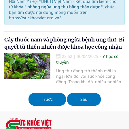
Hội Nam Y (Hội YDHCT) Việt Nam - Kết quả tìm kiếm cho
từ khóa "
phòng ngừa ung thư bằng thảo dược
", chúc
bạn tìm được nội dung mong muốn trên
https://suckhoeviet.org.vn/
Cây thuốc nam và phòng ngừa bệnh ung thư: Bí
quyết từ thiên nhiên được khoa học công nhận
23:52
|
30/04/2025
Y học cổ
truyền
Ung thư đang trở thành mối lo
ngại lớn đối với sức khỏe cộng
đồng. Trong khi đó, nhiều nghiên
cứu đã chứng minh các cây thuốc
nam truyền thống có khả năng
phòng ngừa và hỗ trợ điều trị ung
Trước
Sau
thư hiệu quả. Bài viết này sẽ cung
cấp thông tin chi tiết về những cây
thuốc nam quý có tác dụng phòng
chống ung thư, cơ chế hoạt động
và cách sử dụng an toàn, khoa học.