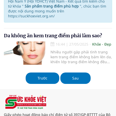
Hội Nam Y (Hội YDHCT) Việt Nam - Kết quả tìm kiếm cho
từ khóa "
Sản phẩm trang điểm phù hợp
", chúc bạn tìm
được nội dung mong muốn trên
https://suckhoeviet.org.vn/
Da không ăn kem trang điểm phải làm sao?
16:44
|
27/05/2025
Khỏe - Đẹp
Nhiều người gặp phải tình trạng
kem trang điểm không bám lên da,
khiến lớp trang điểm không đều
màu và nhanh bị trôi. Điều này
không chỉ gây khó chịu mà còn ảnh
hưởng đến vẻ ngoài của bạn. Vậy
Trước
Sau
lý do nào khiến da không "ăn" kem
trang điểm và cách khắc phục như
thế nào? Bài viết này sẽ giúp bạn
tìm hiểu nguyên nhân và đưa ra
những giải pháp hiệu quả.
Giấy phép hoạt động báo chí điện tử số 397/GP-BTTTT của Bộ