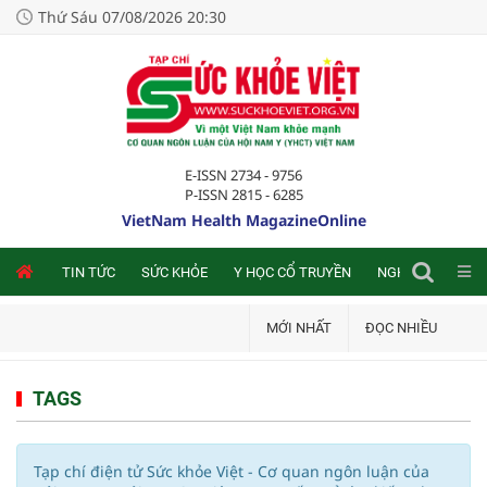
Thứ Sáu 07/08/2026 20:30
E-ISSN 2734 - 9756
P-ISSN 2815 - 6285
VietNam Health MagazineOnline
NLINE
TIN TỨC
SỨC KHỎE
Y HỌC CỔ TRUYỀN
NGHIÊN CỨU TRA
MỚI NHẤT
ĐỌC NHIỀU
TAGS
Tạp chí điện tử Sức khỏe Việt - Cơ quan ngôn luận của