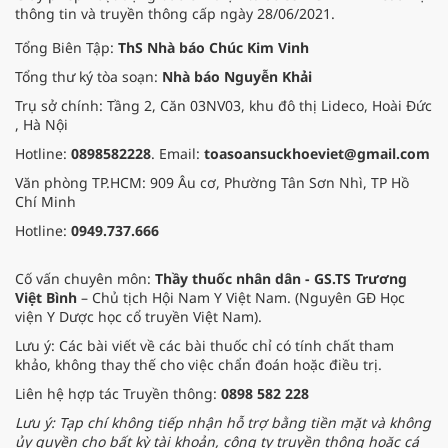
thông tin và truyền thông cấp ngày 28/06/2021.
Tổng Biên Tập:
ThS Nhà báo Chúc Kim Vinh
Tổng thư ký tòa soạn:
Nhà báo Nguyễn Khải
Trụ sở chính: Tầng 2, Căn 03NV03, khu đô thị Lideco, Hoài Đức
, Hà Nội
Hotline:
0898582228
. Email:
toasoansuckhoeviet@gmail.com
Văn phòng TP.HCM: 909 Âu cơ, Phường Tân Sơn Nhì, TP Hồ
Chí Minh
Hotline:
0949.737.666
Cố vấn chuyên môn:
Thầy thuốc nhân dân - GS.TS Trương
Việt Bình
– Chủ tịch Hội Nam Y Việt Nam. (Nguyên GĐ Học
viện Y Dược học cổ truyền Việt Nam).
Lưu ý: Các bài viết về các bài thuốc chỉ có tính chất tham
khảo, không thay thế cho việc chẩn đoán hoặc điều trị.
Liên hệ hợp tác Truyền thông:
0898 582 228
Lưu ý: Tạp chí không tiếp nhận hỗ trợ bằng tiền mặt và không
ủy quyền cho bất kỳ tài khoản, công ty truyền thông hoặc cá