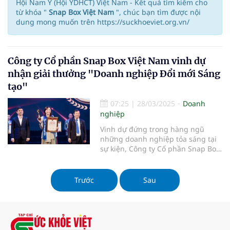
Hội Nam Y (Hội YDHCT) Việt Nam - Kết quả tìm kiếm cho
từ khóa "
Snap Box Việt Nam
", chúc bạn tìm được nội
dung mong muốn trên https://suckhoeviet.org.vn/
Công ty Cổ phần Snap Box Việt Nam vinh dự
nhận giải thưởng "Doanh nghiệp Đổi mới Sáng
tạo"
07:25
|
28/03/2025
Doanh
nghiệp
Vinh dự đứng trong hàng ngũ
những doanh nghiệp tỏa sáng tại
sự kiện, Công ty Cổ phần Snap Box
Việt Nam đã nhận giải Doanh
nghiệp Đổi mới Sáng tạo.
Trước
Sau