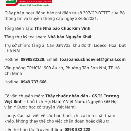
Giấy phép hoạt động báo chí điện tử số 397/GP-BTTTT của Bộ
thông tin và truyền thông cấp ngày 28/06/2021.
Tổng Biên Tập:
ThS Nhà báo Chúc Kim Vinh
Tổng thư ký tòa soạn:
Nhà báo Nguyễn Khải
Trụ sở chính: Tầng 2, Căn 03NV03, khu đô thị Lideco, Hoài Đức
, Hà Nội
Hotline:
0898582228
. Email:
toasoansuckhoeviet@gmail.com
Văn phòng TP.HCM: 909 Âu cơ, Phường Tân Sơn Nhì, TP Hồ
Chí Minh
Hotline:
0949.737.666
Cố vấn chuyên môn:
Thầy thuốc nhân dân - GS.TS Trương
Việt Bình
– Chủ tịch Hội Nam Y Việt Nam. (Nguyên GĐ Học
viện Y Dược học cổ truyền Việt Nam).
Lưu ý: Các bài viết về các bài thuốc chỉ có tính chất tham
khảo, không thay thế cho việc chẩn đoán hoặc điều trị.
Liên hệ hợp tác Truyền thông:
0898 582 228