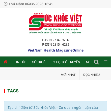
Thứ Năm 06/08/2026 16:45
E-ISSN 2734 - 9756
P-ISSN 2815 - 6285
VietNam Health MagazineOnline
NLINE
TIN TỨC
SỨC KHỎE
Y HỌC CỔ TRUYỀN
NGHIÊN CỨU TRA
MỚI NHẤT
ĐỌC NHIỀU
TAGS
Tạp chí điện tử Sức khỏe Việt - Cơ quan ngôn luận của