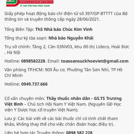
Giấy phép hoạt động báo chí điện tử số 397/GP-BTTTT của Bộ
thông tin và truyền thông cấp ngày 28/06/2021.
Tổng Biên Tập:
ThS Nhà báo Chúc Kim Vinh
Tổng thư ký tòa soạn:
Nhà báo Nguyễn Khải
Trụ sở chính: Tầng 2, Căn 03NV03, khu đô thị Lideco, Hoài Đức
, Hà Nội
Hotline:
0898582228
. Email:
toasoansuckhoeviet@gmail.com
Văn phòng TP.HCM: 909 Âu cơ, Phường Tân Sơn Nhì, TP Hồ
Chí Minh
Hotline:
0949.737.666
Cố vấn chuyên môn:
Thầy thuốc nhân dân - GS.TS Trương
Việt Bình
– Chủ tịch Hội Nam Y Việt Nam. (Nguyên GĐ Học
viện Y Dược học cổ truyền Việt Nam).
Lưu ý: Các bài viết về các bài thuốc chỉ có tính chất tham
khảo, không thay thế cho việc chẩn đoán hoặc điều trị.
Liên hệ hợp tác Truyền thông:
0898 582 228