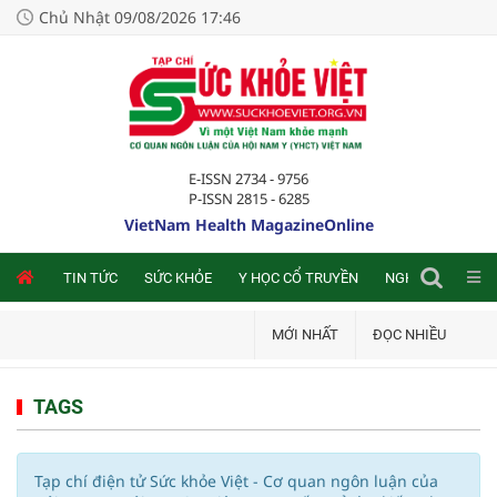
Chủ Nhật 09/08/2026 17:46
E-ISSN 2734 - 9756
P-ISSN 2815 - 6285
VietNam Health MagazineOnline
NLINE
TIN TỨC
SỨC KHỎE
Y HỌC CỔ TRUYỀN
NGHIÊN CỨU TRA
MỚI NHẤT
ĐỌC NHIỀU
TAGS
Tạp chí điện tử Sức khỏe Việt - Cơ quan ngôn luận của