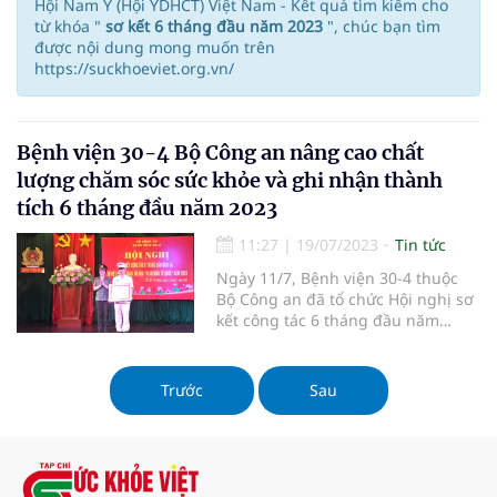
Hội Nam Y (Hội YDHCT) Việt Nam - Kết quả tìm kiếm cho
từ khóa "
sơ kết 6 tháng đầu năm 2023
", chúc bạn tìm
được nội dung mong muốn trên
https://suckhoeviet.org.vn/
Bệnh viện 30-4 Bộ Công an nâng cao chất
lượng chăm sóc sức khỏe và ghi nhận thành
tích 6 tháng đầu năm 2023
11:27
|
19/07/2023
Tin tức
Ngày 11/7, Bệnh viện 30-4 thuộc
Bộ Công an đã tổ chức Hội nghị sơ
kết công tác 6 tháng đầu năm
2023. Sự kiện này là cơ hội để các
đơn vị, địa phương trong ngành
công an đánh giá, đánh giá lại
Trước
Sau
những hoạt động đã diễn ra và ghi
nhận những thành tựu quan trọng
trong thời gian vừa qua.