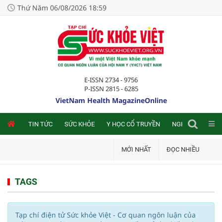
Thứ Năm 06/08/2026 18:59
E-ISSN 2734 - 9756
P-ISSN 2815 - 6285
VietNam Health MagazineOnline
NLINE
TIN TỨC
SỨC KHỎE
Y HỌC CỔ TRUYỀN
NGHIÊN CỨU TRA
MỚI NHẤT
ĐỌC NHIỀU
TAGS
Tạp chí điện tử Sức khỏe Việt - Cơ quan ngôn luận của