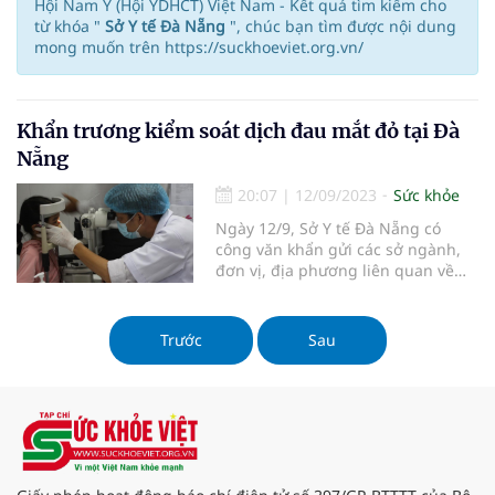
Hội Nam Y (Hội YDHCT) Việt Nam - Kết quả tìm kiếm cho
từ khóa "
Sở Y tế Đà Nẵng
", chúc bạn tìm được nội dung
mong muốn trên https://suckhoeviet.org.vn/
Khẩn trương kiểm soát dịch đau mắt đỏ tại Đà
Nẵng
20:07
|
12/09/2023
Sức khỏe
Ngày 12/9, Sở Y tế Đà Nẵng có
công văn khẩn gửi các sở ngành,
đơn vị, địa phương liên quan về
việc tăng cường thực hiện các biện
pháp kiểm soát, phòng, chống, thu
dung điều trị bệnh đau mắt đỏ
Trước
Sau
(viêm kết mạc).