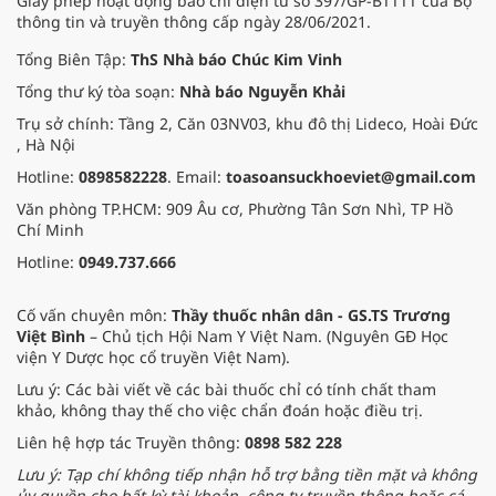
Giấy phép hoạt động báo chí điện tử số 397/GP-BTTTT của Bộ
thông tin và truyền thông cấp ngày 28/06/2021.
Tổng Biên Tập:
ThS Nhà báo Chúc Kim Vinh
Tổng thư ký tòa soạn:
Nhà báo Nguyễn Khải
Trụ sở chính: Tầng 2, Căn 03NV03, khu đô thị Lideco, Hoài Đức
, Hà Nội
Hotline:
0898582228
. Email:
toasoansuckhoeviet@gmail.com
Văn phòng TP.HCM: 909 Âu cơ, Phường Tân Sơn Nhì, TP Hồ
Chí Minh
Hotline:
0949.737.666
Cố vấn chuyên môn:
Thầy thuốc nhân dân - GS.TS Trương
Việt Bình
– Chủ tịch Hội Nam Y Việt Nam. (Nguyên GĐ Học
viện Y Dược học cổ truyền Việt Nam).
Lưu ý: Các bài viết về các bài thuốc chỉ có tính chất tham
khảo, không thay thế cho việc chẩn đoán hoặc điều trị.
Liên hệ hợp tác Truyền thông:
0898 582 228
Lưu ý: Tạp chí không tiếp nhận hỗ trợ bằng tiền mặt và không
ủy quyền cho bất kỳ tài khoản, công ty truyền thông hoặc cá