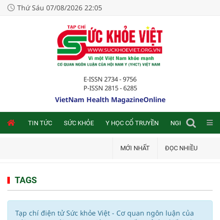
Thứ Sáu 07/08/2026 22:05
E-ISSN 2734 - 9756
P-ISSN 2815 - 6285
VietNam Health MagazineOnline
NLINE
TIN TỨC
SỨC KHỎE
Y HỌC CỔ TRUYỀN
NGHIÊN CỨU TRA
MỚI NHẤT
ĐỌC NHIỀU
TAGS
Tạp chí điện tử Sức khỏe Việt - Cơ quan ngôn luận của