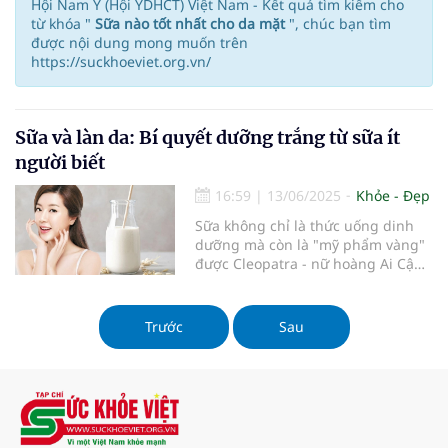
Hội Nam Y (Hội YDHCT) Việt Nam - Kết quả tìm kiếm cho
từ khóa "
Sữa nào tốt nhất cho da mặt
", chúc bạn tìm
được nội dung mong muốn trên
https://suckhoeviet.org.vn/
Sữa và làn da: Bí quyết dưỡng trắng từ sữa ít
người biết
16:59
|
13/06/2025
Khỏe - Đẹp
Sữa không chỉ là thức uống dinh
dưỡng mà còn là "mỹ phẩm vàng"
được Cleopatra - nữ hoàng Ai Cập
cổ đại - sử dụng để duy trì làn da
mịn như ngọc. Nghiên cứu từ Đại
học Harvard cho thấy những người
Trước
Sau
thường xuyên dùng sữa và sản
phẩm từ sữa có tỷ lệ lão hóa da
chậm hơn 40% so với người không
dùng. Bài viết này sẽ khám phá cơ
chế tác động thần kỳ của sữa lên
làn da và cách tận dụng tối đa lợi