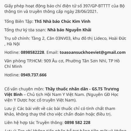
ích làm đẹp từ nguồn nguyên liệu
Giấy phép hoạt động báo chí điện tử số 397/GP-BTTTT của Bộ
quen thuộc này.
thông tin và truyền thông cấp ngày 28/06/2021.
Tổng Biên Tập:
ThS Nhà báo Chúc Kim Vinh
Tổng thư ký tòa soạn:
Nhà báo Nguyễn Khải
Trụ sở chính: Tầng 2, Căn 03NV03, khu đô thị Lideco, Hoài Đức
, Hà Nội
Hotline:
0898582228
. Email:
toasoansuckhoeviet@gmail.com
Văn phòng TP.HCM: 909 Âu cơ, Phường Tân Sơn Nhì, TP Hồ
Chí Minh
Hotline:
0949.737.666
Cố vấn chuyên môn:
Thầy thuốc nhân dân - GS.TS Trương
Việt Bình
– Chủ tịch Hội Nam Y Việt Nam. (Nguyên GĐ Học
viện Y Dược học cổ truyền Việt Nam).
Lưu ý: Các bài viết về các bài thuốc chỉ có tính chất tham
khảo, không thay thế cho việc chẩn đoán hoặc điều trị.
Liên hệ hợp tác Truyền thông:
0898 582 228
Lưu ý: Tạp chí không tiếp nhận hỗ trợ bằng tiền mặt và không