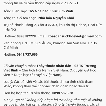
thông tin và truyền thông cấp ngày 28/06/2021.
Tổng Biên Tập:
ThS Nhà báo Chúc Kim Vinh
Tổng thư ký tòa soạn:
Nhà báo Nguyễn Khải
Trụ sở chính: Tầng 2, Căn 03NV03, khu đô thị Lideco, Hoài Đức
, Hà Nội
Hotline:
0898582228
. Email:
toasoansuckhoeviet@gmail.com
Văn phòng TP.HCM: 909 Âu cơ, Phường Tân Sơn Nhì, TP Hồ
Chí Minh
Hotline:
0949.737.666
Cố vấn chuyên môn:
Thầy thuốc nhân dân - GS.TS Trương
Việt Bình
– Chủ tịch Hội Nam Y Việt Nam. (Nguyên GĐ Học
viện Y Dược học cổ truyền Việt Nam).
Lưu ý: Các bài viết về các bài thuốc chỉ có tính chất tham
khảo, không thay thế cho việc chẩn đoán hoặc điều trị.
Liên hệ hợp tác Truyền thông:
0898 582 228
Lưu ý: Tạp chí không tiếp nhận hỗ trợ bằng tiền mặt và không
ủy quyền cho bất kỳ tài khoản, công ty truyền thông hoặc cá