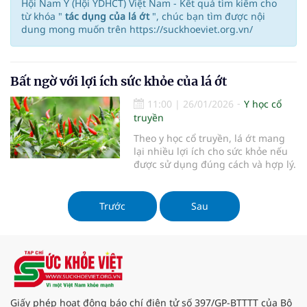
Hội Nam Y (Hội YDHCT) Việt Nam - Kết quả tìm kiếm cho
từ khóa "
tác dụng của lá ớt
", chúc bạn tìm được nội
dung mong muốn trên https://suckhoeviet.org.vn/
Bất ngờ với lợi ích sức khỏe của lá ớt
11:00
|
26/01/2026
Y học cổ
truyền
Theo y học cổ truyền, lá ớt mang
lại nhiều lợi ích cho sức khỏe nếu
được sử dụng đúng cách và hợp lý.
Trước
Sau
Giấy phép hoạt động báo chí điện tử số 397/GP-BTTTT của Bộ