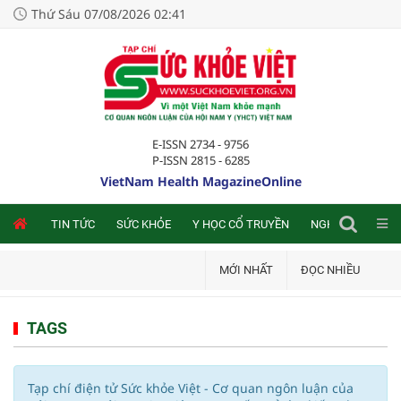
Thứ Sáu 07/08/2026 02:41
E-ISSN 2734 - 9756
P-ISSN 2815 - 6285
VietNam Health MagazineOnline
NLINE
TIN TỨC
SỨC KHỎE
Y HỌC CỔ TRUYỀN
NGHIÊN CỨU TRA
MỚI NHẤT
ĐỌC NHIỀU
TAGS
Tạp chí điện tử Sức khỏe Việt - Cơ quan ngôn luận của