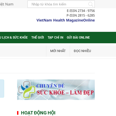
Việt Nam
E-ISSN 2734 - 9756
P-ISSN 2815 - 6285
VietNam Health MagazineOnline
U LỊCH & SỨC KHỎE
THẾ GIỚI
TẠP CHÍ IN
GỬI BÀI ONLINE
MỚI NHẤT
ĐỌC NHIỀU
HOẠT ĐỘNG HỘI