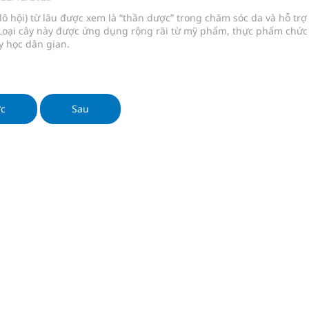
 lại khai thác vào ngày 19/8
ô hội) từ lâu được xem là “thần dược” trong chăm sóc da và hỗ trợ
 Loại cây này được ứng dụng rộng rãi từ mỹ phẩm, thực phẩm chức
pháp tăng cường chống hàng giả và gian lận thương
y học dân gian.
g ương cơ sở 2 đón hơn 500 lượt khám
ớc
Sau
ông rải rác.
phương hai cấp trong quản lý hoạt động nha khoa,