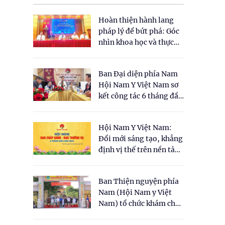
Hoàn thiện hành lang
pháp lý để bứt phá: Góc
nhìn khoa học và thực
tiễn tại Tọa đàm " Đề
xuất một số nội dung
Ban Đại diện phía Nam
cho Luật Y dược cổ
Hội Nam Y Việt Nam sơ
truyền Việt Nam"
kết công tác 6 tháng đầu
năm 2026
Hội Nam Y Việt Nam:
Đổi mới sáng tạo, khẳng
định vị thế trên nền tảng
y học cổ truyền và khoa
học hiện đại
Ban Thiện nguyện phía
Nam (Hội Nam y Việt
Nam) tổ chức khám chữa
bệnh y học cổ truyền và