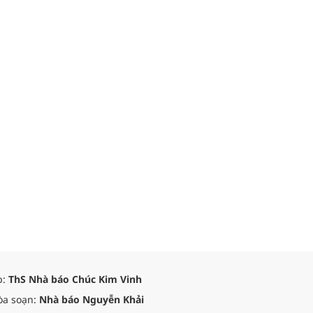
p:
ThS Nhà báo Chúc Kim Vinh
òa soạn:
Nhà báo Nguyễn Khải