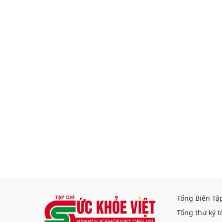
Tổng Biên Tậ
Tổng thư ký t