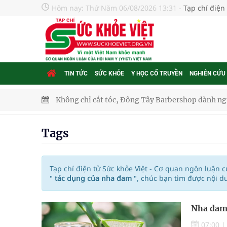
Hôm nay:
Thứ Năm 06/08/2026 13:31
-
Tạp chí điện
TIN TỨC
SỨC KHỎE
Y HỌC CỔ TRUYỀN
NGHIÊN CỨU
Không chỉ cắt tóc, Đông Tây Barbershop dành ng
Bệnh viện không được thu thêm tiền của người b
Tags
cầu
Ung thư thận: Nguy hiểm vì tiến triển quá âm th
Tạp chí điện tử Sức khỏe Việt - Cơ quan ngôn luận 
"
tác dụng của nha đam
", chúc bạn tìm được nội d
Nhiều chuỗi hoạt động lớn được diễn ra tại Lễ hộ
Nha đam:
Tiếp tục rà soát, triển khai các nhiệm vụ trong lĩ
07:00