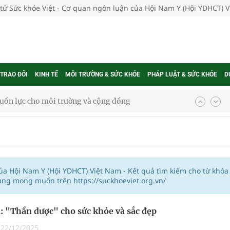
 tử Sức khỏe Việt - Cơ quan ngôn luận của Hội Nam Y (Hội YDHCT) 
 TRAO ĐỔI
KINH TẾ
MÔI TRƯỜNG & SỨC KHỎE
PHÁP LUẬT & SỨC KHỎE
D
uồn lực cho môi trường và cộng đồng
ệnh bảo hiểm y tế nếu không đăng ký khám theo yêu
ầm
của Hội Nam Y (Hội YDHCT) Việt Nam - Kết quả tìm kiếm cho từ khóa
ung mong muốn trên https://suckhoeviet.org.vn/
i sầu riêng 2026
 "Thần dược" cho sức khỏe và sắc đẹp
nh vực cấp cứu, điều trị đột quỵ
|
22/12/2025