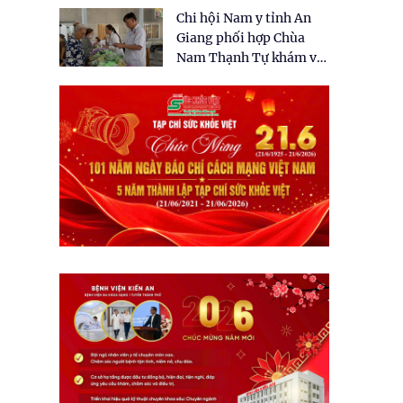
tặng quà cho 150 người
Chi hội Nam y tỉnh An
dân tại xã Tân Tập
Giang phối hợp Chùa
Nam Thạnh Tự khám và
cấp thuốc miễn phí cho
nhân dân