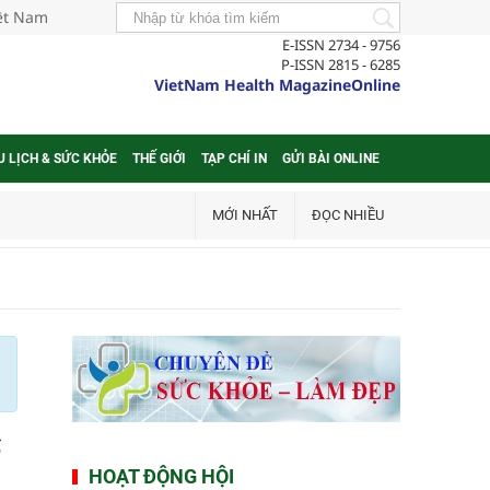
iệt Nam
E-ISSN 2734 - 9756
P-ISSN 2815 - 6285
VietNam Health MagazineOnline
U LỊCH & SỨC KHỎE
THẾ GIỚI
TẠP CHÍ IN
GỬI BÀI ONLINE
MỚI NHẤT
ĐỌC NHIỀU
ố
HOẠT ĐỘNG HỘI