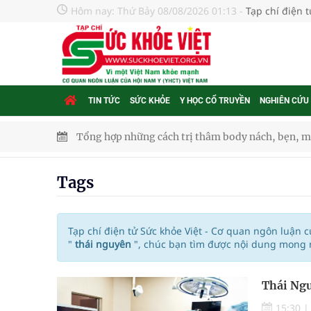
Hôm nay:
Thứ Bảy 08/08/2026 01:13
-
Tạp chí điện 
TIN TỨC
SỨC KHỎE
Y HỌC CỔ TRUYỀN
NGHIÊN CỨU
Tổng hợp những cách trị thâm body nách, bẹn, m
Tỷ lệ tật khúc xạ ở trẻ gia tăng: Khuyến nghị của
Tags
Nhiều lợi thế để nâng chất lượng y tế
Vương Thành Công: Khi việc học bắt đầu từ trải 
Tạp chí điện tử Sức khỏe Việt - Cơ quan ngôn luận 
"
thái nguyên
", chúc bạn tìm được nội dung mong m
Chấn chỉnh hoạt động kinh doanh dược liệu
Thái Ngu
Súp lơ xanh mang đến hy vọng mới trong phòng 
15:30