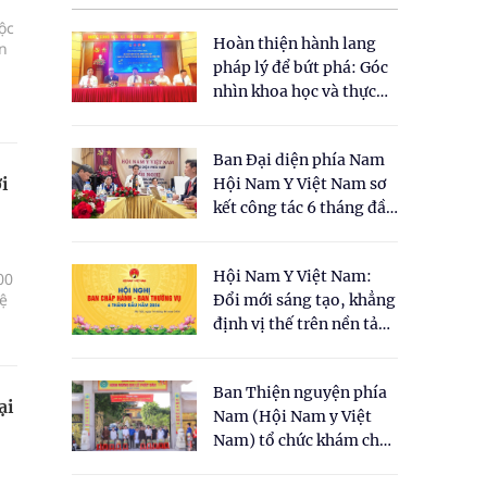
ộc
Hoàn thiện hành lang
ân
pháp lý để bứt phá: Góc
nhìn khoa học và thực
tiễn tại Tọa đàm " Đề
xuất một số nội dung
Ban Đại diện phía Nam
cho Luật Y dược cổ
i
Hội Nam Y Việt Nam sơ
truyền Việt Nam"
kết công tác 6 tháng đầu
năm 2026
Hội Nam Y Việt Nam:
00
uệ
Đổi mới sáng tạo, khẳng
định vị thế trên nền tảng
y học cổ truyền và khoa
học hiện đại
Ban Thiện nguyện phía
ại
Nam (Hội Nam y Việt
Nam) tổ chức khám chữa
bệnh y học cổ truyền và