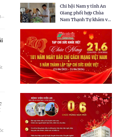
tặng quà cho 150 người
Chi hội Nam y tỉnh An
dân tại xã Tân Tập
Giang phối hợp Chùa
g
Nam Thạnh Tự khám và
cấp thuốc miễn phí cho
ất
nhân dân
ái
ất
c
ố
óc