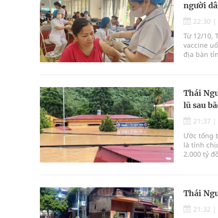
người dâ
22:30
Từ 12/10, 
vaccine uố
địa bàn tỉ
Thái Ngu
lũ sau bã
21:37
Ước tổng t
là tỉnh ch
2.000 tỷ đ
Thái Ngu
21:32