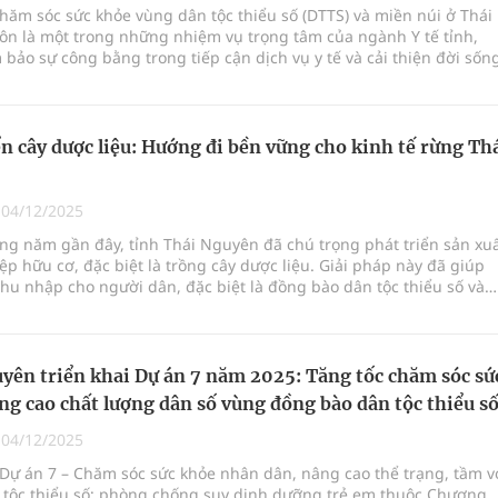
hăm sóc sức khỏe vùng dân tộc thiểu số (DTTS) và miền núi ở Thái
ôn là một trong những nhiệm vụ trọng tâm của ngành Y tế tỉnh,
ảo sự công bằng trong tiếp cận dịch vụ y tế và cải thiện đời sốn
dân tại các khu vực khó khăn. Dù đã đạt được nhiều kết quả đáng
thực tế vẫn còn không ít thách thức cần giải quyết để nâng cao ch
tại đây.
ển cây dược liệu: Hướng đi bền vững cho kinh tế rừng Th
|
04/12/2025
ng năm gần đây, tỉnh Thái Nguyên đã chú trọng phát triển sản xu
p hữu cơ, đặc biệt là trồng cây dược liệu. Giải pháp này đã giúp
hu nhập cho người dân, đặc biệt là đồng bào dân tộc thiểu số và
ảo vệ môi trường cùng phát triển kinh tế rừng bền vững.
yên triển khai Dự án 7 năm 2025: Tăng tốc chăm sóc sứ
ng cao chất lượng dân số vùng đồng bào dân tộc thiểu s
|
04/12/2025
 Dự án 7 – Chăm sóc sức khỏe nhân dân, nâng cao thể trạng, tầm v
 tộc thiểu số; phòng chống suy dinh dưỡng trẻ em thuộc Chương