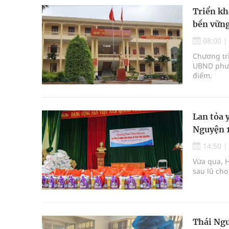
Triển kh
bền vữn
08:00
Chương tr
UBND phườ
điểm.
Lan tỏa 
Nguyện 1
14:50
Vừa qua, 
Thái Ngu