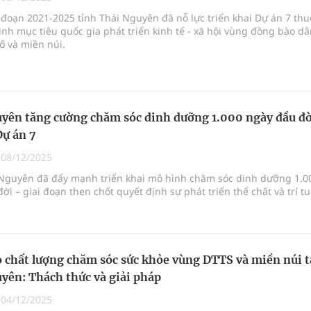
 Máu Của Các Loài Nhân Sâm (Panax Spp.): Tổng
 đoạn 2021-2025 tỉnh Thái Nguyên đã nỗ lực triển khai Dự án 7 thu
nh mục tiêu quốc gia phát triển kinh tế - xã hội vùng đồng bào d
số và miền núi.
oàn quốc
g, nhiệt độ cao nhất 35 độ
yên tăng cường chăm sóc dinh dưỡng 1.000 ngày đầu đờ
kỳ, khám sàng lọc cho người dân
Dự án 7
|
08/12/2025
 Nguyên đã đẩy mạnh triển khai mô hình chăm sóc dinh dưỡng 1.0
ời – giai đoạn then chốt quyết định sự phát triển thể chất và trí t
 chất lượng chăm sóc sức khỏe vùng DTTS và miền núi t
yên: Thách thức và giải pháp
|
04/12/2025