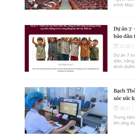
trình Mục 
số và miền
Dự án 7 
bào dân 
22:26
Dự án 7 t
dân, nâng 
dinh dưỡng
dân.
Bạch Thô
sóc sức 
08:21
Trung tâm
khi ứng d