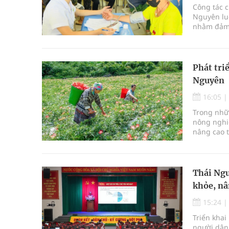
Công tác c
Nguyên lu
nhằm đảm b
của người 
ghi nhận, 
lượng y tế 
Phát tri
Nguyên
16:05
Trong nhữ
nông nghiệ
nâng cao t
góp phần b
Thái Ngu
khỏe, nâ
15:24
Triển khai
người dân