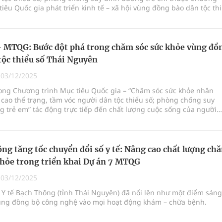
tiêu Quốc gia phát triển kinh tế – xã hội vùng đồng bào dân tộc th
 núi tại xã Định
- MTQG: Bước đột phá trong chăm sóc sức khỏe vùng đồ
tộc thiểu số Thái Nguyên
|
03/12/2025
rong Chương trình Mục tiêu Quốc gia – “Chăm sóc sức khỏe nhân
cao thể trạng, tầm vóc người dân tộc thiểu số; phòng chống suy
 trẻ em” tác động trực tiếp đến chất lượng cuộc sống của người
ng tăng tốc chuyển đổi số y tế: Nâng cao chất lượng ch
khỏe trong triển khai Dự án 7 MTQG
|
03/12/2025
 Y tế Bạch Thông (tỉnh Thái Nguyên) đã nổi lên như một điểm sáng
ụng đồng bộ công nghệ vào mọi hoạt động khám – chữa bệnh.