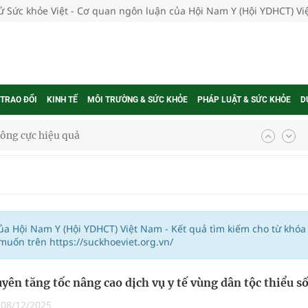
tử Sức khỏe Việt - Cơ quan ngôn luận của Hội Nam Y (Hội YDHCT) V
 TRAO ĐỔI
KINH TẾ
MÔI TRƯỜNG & SỨC KHỎE
PHÁP LUẬT & SỨC KHỎE
D
ông cực hiệu quả
 chuyên gia
nghiệm thực tế
của Hội Nam Y (Hội YDHCT) Việt Nam - Kết quả tìm kiếm cho từ khóa
uốn trên https://suckhoeviet.org.vn/
yên tăng tốc nâng cao dịch vụ y tế vùng dân tộc thiểu s
ngừa ung thư
|
08/12/2025