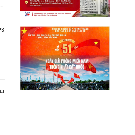
iểu
ng
ăm