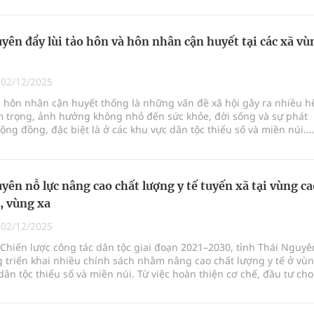
yên đẩy lùi tảo hôn và hôn nhân cận huyết tại các xã vù
|
02/12/2025
 hôn nhân cận huyết thống là những vấn đề xã hội gây ra nhiều h
m trọng, ảnh hưởng không nhỏ đến sức khỏe, đời sống và sự phát
cộng đồng, đặc biệt là ở các khu vực dân tộc thiểu số và miền núi.
rõ điều này, Sở Dân tộc và Tôn giáo Thái Nguyên (sáp nhập hai tỉ
n và Bắc Kạn) cùng các tổ chức chính trị, xã hội đã triển khai nhiề
 đồng bộ nhằm thay đổi nhận thức của người dân, từng bước ngăn
y lùi tình trạng này.
yên nỗ lực nâng cao chất lượng y tế tuyến xã tại vùng ca
, vùng xa
|
02/12/2025
Chiến lược công tác dân tộc giai đoạn 2021–2030, tỉnh Thái Nguyê
 triển khai nhiều chính sách nhằm nâng cao chất lượng y tế ở vù
ân tộc thiểu số và miền núi. Từ việc hoàn thiện cơ chế, đầu tư cho
ến mở rộng bảo hiểm y tế, chăm sóc sức khỏe bà mẹ, trẻ em, các
h này từng bước góp phần thu hẹp khoảng cách tiếp cận dịch vụ g
uận lợi và vùng khó khăn.