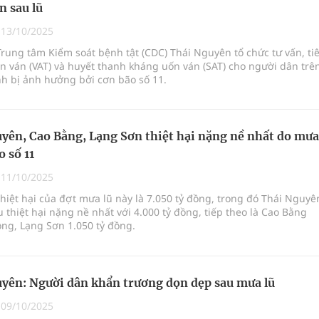
n sau lũ
|
13/10/2025
Trung tâm Kiểm soát bệnh tật (CDC) Thái Nguyên tổ chức tư vấn, t
n ván (VAT) và huyết thanh kháng uốn ván (SAT) cho người dân trê
nh bị ảnh hưởng bởi cơn bão số 11.
yên, Cao Bằng, Lạng Sơn thiệt hại nặng nề nhất do mưa
o số 11
|
11/10/2025
hiệt hại của đợt mưa lũ này là 7.050 tỷ đồng, trong đó Thái Nguyê
ịu thiệt hại nặng nề nhất với 4.000 tỷ đồng, tiếp theo là Cao Bằng
ồng, Lạng Sơn 1.050 tỷ đồng.
yên: Người dân khẩn trương dọn dẹp sau mưa lũ
|
09/10/2025