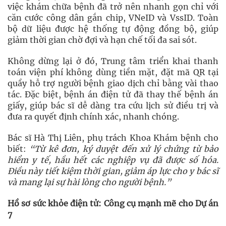
việc khám chữa bệnh đã trở nên nhanh gọn chỉ với
căn cước công dân gắn chip, VNeID và VssID. Toàn
bộ dữ liệu được hệ thống tự động đồng bộ, giúp
giảm thời gian chờ đợi và hạn chế tối đa sai sót.
Không dừng lại ở đó, Trung tâm triển khai thanh
toán viện phí không dùng tiền mặt, đặt mã QR tại
quầy hỗ trợ người bệnh giao dịch chỉ bằng vài thao
tác. Đặc biệt, bệnh án điện tử đã thay thế bệnh án
giấy, giúp bác sĩ dễ dàng tra cứu lịch sử điều trị và
đưa ra quyết định chính xác, nhanh chóng.
Bác sĩ Hà Thị Liên, phụ trách Khoa Khám bệnh cho
biết:
“Từ kê đơn, ký duyệt đến xử lý chứng từ bảo
hiểm y tế, hầu hết các nghiệp vụ đã được số hóa.
Điều này tiết kiệm thời gian, giảm áp lực cho y bác sĩ
và mang lại sự hài lòng cho người bệnh.”
Hồ sơ sức khỏe điện tử: Công cụ mạnh mẽ cho Dự án
7