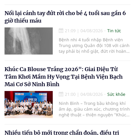
viện và các cơ quan liên quan để
mở rộng mạng lưới điều phối, tăng
cường truyền thông, hoàn thiện
Nối lại cánh tay đứt rời cho bé 4 tuổi sau gần 6
quy trình chuyên môn và hệ thống
giờ thiếu máu
pháp luật để thúc đẩy lĩnh vực
hiến và ghép mô tạng.
21:09
|
04/08/2026
Tin tức
Bệnh nhi 4 tuổi nhập Bệnh viện
Trung ương Quân đội 108 với cánh
tay phải bị nhổ giật, đứt rời hoàn
toàn do tai nạn giao thông. Dù
mạch máu, thần kinh bị tổn
thương nặng và thời gian thiếu
Khúc Ca Blouse Trắng 2026": Giai Điệu Từ
máu kéo dài, các bác sĩ đã tái lập
Tâm Khơi Mầm Hy Vọng Tại Bệnh Viện Bạch
tuần hoàn thành công sau ca vi
Mai Cơ Sở Ninh Bình
phẫu kéo dài 3 giờ.
21:00
|
04/08/2026
Sức khỏe
Ninh Bình – Trong bầu không khí
ấm áp, giàu cảm xúc, chương trình
nghệ thuật – thiện nguyện "Khúc
ca Blouse trắng" đã chính thức
khởi động hành trình năm 2026 với
điểm dừng chân đầu tiên tại Bệnh
Nhiều tiến bộ mới trong chẩn đoán, điều trị