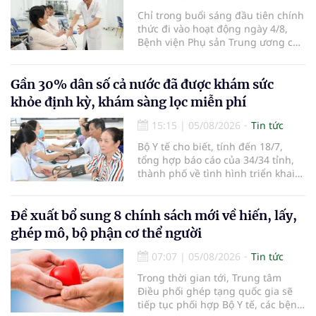
Chỉ trong buổi sáng đầu tiên chính
thức đi vào hoạt động ngày 4/8,
Bệnh viện Phụ sản Trung ương cơ
sở 2 đã tiếp đón hơn 500 lượt
người đến khám, điều trị và đón
em bé đầu tiên chào đời.
Gần 30% dân số cả nước đã được khám sức
khỏe định kỳ, khám sàng lọc miễn phí
15:15
|
05/08/2026
Tin tức
Bộ Y tế cho biết, tính đến 18/7,
tổng hợp báo cáo của 34/34 tỉnh,
thành phố về tình hình triển khai
khám sức khỏe định kỳ, khám sàng
lọc miễn phí cho người dân, ghi
nhận 32.286.360 người, chiếm gần
Đề xuất bổ sung 8 chính sách mới về hiến, lấy,
30% dân số cả nước đã được khám
ghép mô, bộ phận cơ thể người
sức khỏe định kỳ năm nay.
07:07
|
05/08/2026
Tin tức
Trong thời gian tới, Trung tâm
Điều phối ghép tạng quốc gia sẽ
tiếp tục phối hợp Bộ Y tế, các bệnh