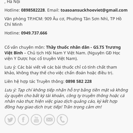
, Hà Nội
Hotline:
0898582228
. Email:
toasoansuckhoeviet@gmail.com
Văn phòng TP.HCM: 909 Âu cơ, Phường Tân Sơn Nhì, TP Hồ
Chí Minh
Hotline:
0949.737.666
Cố vấn chuyên môn:
Thầy thuốc nhân dân - GS.TS Trương
Việt Bình
– Chủ tịch Hội Nam Y Việt Nam. (Nguyên GĐ Học
viện Y Dược học cổ truyền Việt Nam).
Lưu ý: Các bài viết về các bài thuốc chỉ có tính chất tham
khảo, không thay thế cho việc chẩn đoán hoặc điều trị.
Liên hệ hợp tác Truyền thông:
0898 582 228
Lưu ý: Tạp chí không tiếp nhận hỗ trợ bằng tiền mặt và không
ủy quyền cho bất kỳ tài khoản, công ty truyền thông hoặc cá
nhân nào thực hiện việc giao dịch quảng cáo, ký kết hợp
đồng hay giao dịch trực tiếp! Trân trọng cảm ơn!