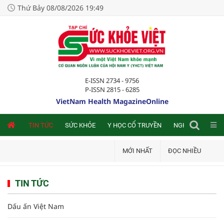
Thứ Bảy 08/08/2026 19:49
E-ISSN 2734 - 9756
P-ISSN 2815 - 6285
VietNam Health MagazineOnline
NLINE
TIN TỨC
SỨC KHỎE
Y HỌC CỔ TRUYỀN
NGHIÊN CỨU TRA
MỚI NHẤT
ĐỌC NHIỀU
TIN TỨC
Dấu ấn Việt Nam