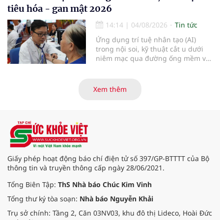
viện Bạch Mai cơ sở Ninh Bình.
tiêu hóa - gan mật 2026
14:14
|
04/08/2026
Tin tức
Ứng dụng trí tuệ nhân tạo (AI)
trong nội soi, kỹ thuật cắt u dưới
niêm mạc qua đường ống mềm và
các tiến bộ mới hướng tới "chữa
khỏi chức năng" bệnh viêm gan B
là những nội dung trọng tâm được
Xem thêm
báo cáo tại Hội thảo khoa học cập
nhật chẩn đoán và điều trị bệnh lý
tiêu hóa - gan mật vừa diễn ra
ngày 1/8 tại Bệnh viện Đại học
quốc tế Hồng Bàng.
Giấy phép hoạt động báo chí điện tử số 397/GP-BTTTT của Bộ
thông tin và truyền thông cấp ngày 28/06/2021.
Tổng Biên Tập:
ThS Nhà báo Chúc Kim Vinh
Tổng thư ký tòa soạn:
Nhà báo Nguyễn Khải
Trụ sở chính: Tầng 2, Căn 03NV03, khu đô thị Lideco, Hoài Đức