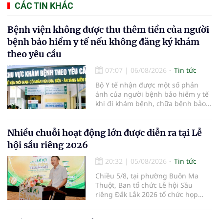
CÁC TIN KHÁC
Bệnh viện không được thu thêm tiền của người
bệnh bảo hiểm y tế nếu không đăng ký khám
theo yêu cầu
07:07
|
06/08/2026
Tin tức
Bộ Y tế nhận được một số phản
ánh của người bệnh bảo hiểm y tế
khi đi khám bệnh, chữa bệnh bảo
hiểm y tế đúng trình tự, thủ tục
quy định, không đăng ký khám
bệnh, chữa bệnh theo yêu cầu
Nhiều chuỗi hoạt động lớn được diễn ra tại Lễ
nhưng vẫn phải nộp thêm các chi
hội sầu riêng 2026
phí khám bệnh, chữa bệnh ngoài
phần cùng chi trả.
20:32
|
05/08/2026
Tin tức
Chiều 5/8, tại phường Buôn Ma
Thuột, Ban tổ chức Lễ hội Sầu
riêng Đắk Lắk 2026 tổ chức họp
báo thông tin về các hoạt động của
Lễ hội Sầu riêng Đắk Lắk 2026.Lễ