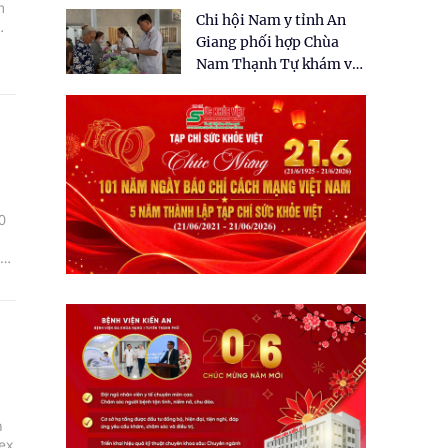
tặng quà cho 150 người
m
Chi hội Nam y tỉnh An
dân tại xã Tân Tập
Giang phối hợp Chùa
Nam Thạnh Tự khám và
cấp thuốc miễn phí cho
nhân dân
0
h
ex