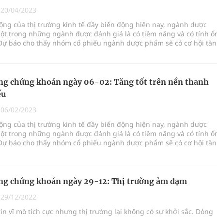
nghiệm thực tế
|
20/04/2023
ộng của thị trường kinh tế đầy biến động hiện nay, ngành dược
ột trong những ngành được đánh giá là có tiềm năng và có tính ổ
 Dự báo cho thấy nhóm cổ phiếu ngành dược phẩm sẽ có cơ hội tă
ngừa ung thư
ực và tiềm lực của ngành
ợng thuốc
ng chứng khoán ngày 06-02: Tăng tốt trên nền thanh
ếu
|
06/02/2023
ộng của thị trường kinh tế đầy biến động hiện nay, ngành dược
ột trong những ngành được đánh giá là có tiềm năng và có tính ổ
 Dự báo cho thấy nhóm cổ phiếu ngành dược phẩm sẽ có cơ hội tă
ực và tiềm lực của ngành
ng chứng khoán ngày 29-12: Thị trường ảm đạm
|
29/12/2022
in vĩ mô tích cực nhưng thị trường lại không có sự khởi sắc. Dòng