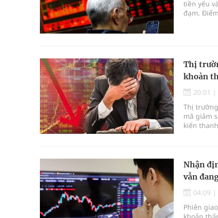
tiền yếu v
đạm. Điểm 
phiên giảm
Thị trư
khoản t
20:01
Thị trường
mã giảm s
kiến thanh
HOSE.
Nhận địn
vẫn đang
04:09
Phiên giao
khoản thấp