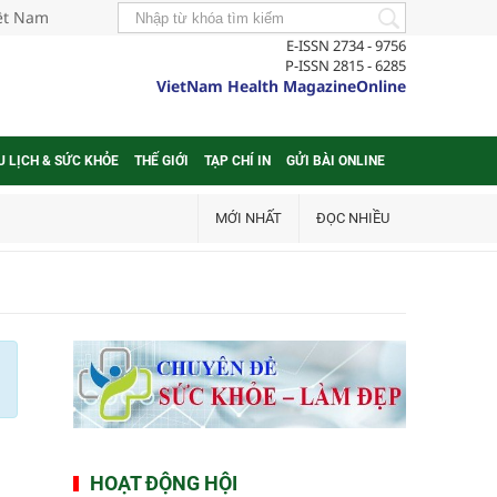
iệt Nam
E-ISSN 2734 - 9756
P-ISSN 2815 - 6285
VietNam Health MagazineOnline
U LỊCH & SỨC KHỎE
THẾ GIỚI
TẠP CHÍ IN
GỬI BÀI ONLINE
MỚI NHẤT
ĐỌC NHIỀU
HOẠT ĐỘNG HỘI