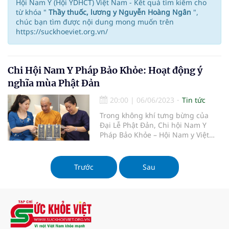
Hội Nam Y (Hội YDHCT) Việt Nam - Kết quả tìm kiếm cho
từ khóa "
Thầy thuốc, lương y Nguyễn Hoàng Ngân
",
chúc bạn tìm được nội dung mong muốn trên
https://suckhoeviet.org.vn/
Chi Hội Nam Y Pháp Bảo Khỏe: Hoạt động ý
nghĩa mùa Phật Đản
20:00
|
06/06/2023
Tin tức
Trong không khí tưng bừng của
Đại Lễ Phật Đản, Chi hội Nam Y
Pháp Bảo Khỏe – Hội Nam y Việt
Nam đã tổ chức chuỗi hoạt động
với mục tiêu mang lại sự phục hồi
và cải thiện sức khỏe cho cộng
Trước
Sau
đồng. Những hoạt động này không
chỉ giúp tăng cường sức khỏe thể c