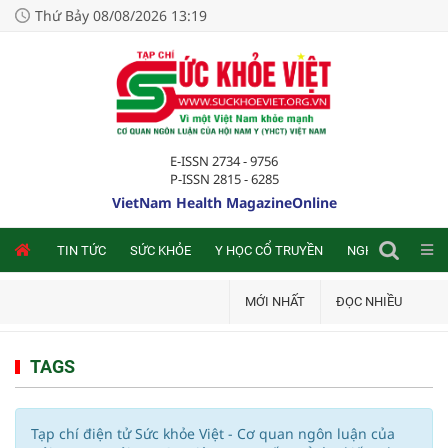
Thứ Bảy 08/08/2026 13:19
E-ISSN 2734 - 9756
P-ISSN 2815 - 6285
VietNam Health MagazineOnline
NLINE
TIN TỨC
SỨC KHỎE
Y HỌC CỔ TRUYỀN
NGHIÊN CỨU TRA
MỚI NHẤT
ĐỌC NHIỀU
TAGS
Tạp chí điện tử Sức khỏe Việt - Cơ quan ngôn luận của