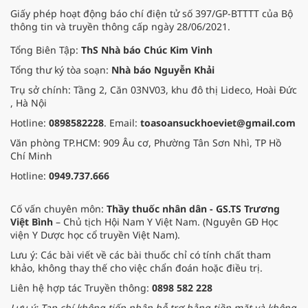
Giấy phép hoạt động báo chí điện tử số 397/GP-BTTTT của Bộ
thông tin và truyền thông cấp ngày 28/06/2021.
Tổng Biên Tập:
ThS Nhà báo Chúc Kim Vinh
Tổng thư ký tòa soạn:
Nhà báo Nguyễn Khải
Trụ sở chính: Tầng 2, Căn 03NV03, khu đô thị Lideco, Hoài Đức
, Hà Nội
Hotline:
0898582228
. Email:
toasoansuckhoeviet@gmail.com
Văn phòng TP.HCM: 909 Âu cơ, Phường Tân Sơn Nhì, TP Hồ
Chí Minh
Hotline:
0949.737.666
Cố vấn chuyên môn:
Thầy thuốc nhân dân - GS.TS Trương
Việt Bình
– Chủ tịch Hội Nam Y Việt Nam. (Nguyên GĐ Học
viện Y Dược học cổ truyền Việt Nam).
Lưu ý: Các bài viết về các bài thuốc chỉ có tính chất tham
khảo, không thay thế cho việc chẩn đoán hoặc điều trị.
Liên hệ hợp tác Truyền thông:
0898 582 228
Lưu ý: Tạp chí không tiếp nhận hỗ trợ bằng tiền mặt và không