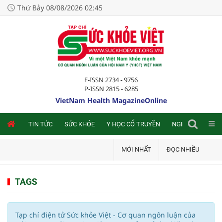
Thứ Bảy 08/08/2026 02:45
E-ISSN 2734 - 9756
P-ISSN 2815 - 6285
VietNam Health MagazineOnline
NLINE
TIN TỨC
SỨC KHỎE
Y HỌC CỔ TRUYỀN
NGHIÊN CỨU TRA
MỚI NHẤT
ĐỌC NHIỀU
TAGS
Tạp chí điện tử Sức khỏe Việt - Cơ quan ngôn luận của