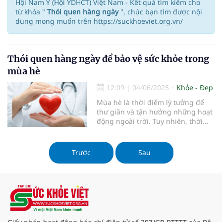
Hội Nam Y (Hội YDHCT) Việt Nam - Kết quả tìm kiếm cho
từ khóa "
Thói quen hàng ngày
", chúc bạn tìm được nội
dung mong muốn trên https://suckhoeviet.org.vn/
Thói quen hàng ngày để bảo vệ sức khỏe trong
mùa hè
12:09
|
04/06/2025
Khỏe - Đẹp
Mùa hè là thời điểm lý tưởng để
thư giãn và tận hưởng những hoạt
động ngoài trời. Tuy nhiên, thời
tiết nắng nóng cũng đi kèm với
nhiều thách thức cho sức khỏe. Để
bảo vệ sức khỏe trong mùa hè, việc
Trước
Sau
xây dựng các thói quen hàng ngày
là rất cần thiết. Bài viết này sẽ
cung cấp cho bạn những thói quen
đơn giản nhưng hiệu quả để duy
trì sức khỏe trong mùa hè.