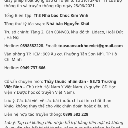
Giấy phép hoạt động báo chí điện tử số 397/GP-BTTTT của Bộ
thông tin và truyền thông cấp ngày 28/06/2021.
Tổng Biên Tập:
ThS Nhà báo Chúc Kim Vinh
Tổng thư ký tòa soạn:
Nhà báo Nguyễn Khải
Trụ sở chính: Tầng 2, Căn 03NV03, khu đô thị Lideco, Hoài Đức
, Hà Nội
Hotline:
0898582228
. Email:
toasoansuckhoeviet@gmail.com
Văn phòng TP.HCM: 909 Âu cơ, Phường Tân Sơn Nhì, TP Hồ
Chí Minh
Hotline:
0949.737.666
Cố vấn chuyên môn:
Thầy thuốc nhân dân - GS.TS Trương
Việt Bình
– Chủ tịch Hội Nam Y Việt Nam. (Nguyên GĐ Học
viện Y Dược học cổ truyền Việt Nam).
Lưu ý: Các bài viết về các bài thuốc chỉ có tính chất tham
khảo, không thay thế cho việc chẩn đoán hoặc điều trị.
Liên hệ hợp tác Truyền thông:
0898 582 228
Lưu ý: Tạp chí không tiếp nhận hỗ trợ bằng tiền mặt và không
ủy quyền cho bất kỳ tài khoản, công ty truyền thông hoặc cá