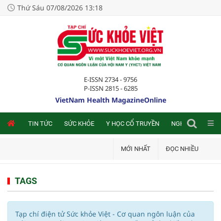
Thứ Sáu 07/08/2026 13:18
E-ISSN 2734 - 9756
P-ISSN 2815 - 6285
VietNam Health MagazineOnline
NLINE
TIN TỨC
SỨC KHỎE
Y HỌC CỔ TRUYỀN
NGHIÊN CỨU TRA
MỚI NHẤT
ĐỌC NHIỀU
TAGS
Tạp chí điện tử Sức khỏe Việt - Cơ quan ngôn luận của