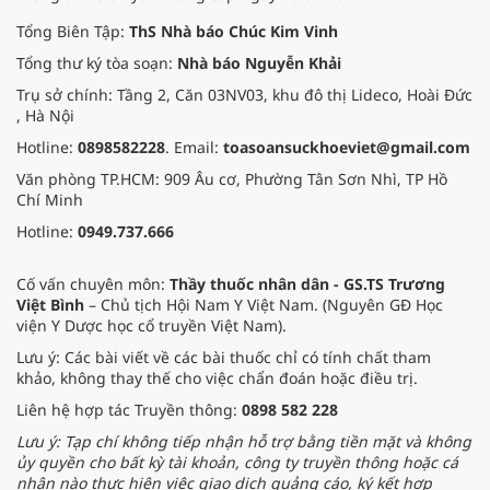
Tổng Biên Tập:
ThS Nhà báo Chúc Kim Vinh
Tổng thư ký tòa soạn:
Nhà báo Nguyễn Khải
Trụ sở chính: Tầng 2, Căn 03NV03, khu đô thị Lideco, Hoài Đức
, Hà Nội
Hotline:
0898582228
. Email:
toasoansuckhoeviet@gmail.com
Văn phòng TP.HCM: 909 Âu cơ, Phường Tân Sơn Nhì, TP Hồ
Chí Minh
Hotline:
0949.737.666
Cố vấn chuyên môn:
Thầy thuốc nhân dân - GS.TS Trương
Việt Bình
– Chủ tịch Hội Nam Y Việt Nam. (Nguyên GĐ Học
viện Y Dược học cổ truyền Việt Nam).
Lưu ý: Các bài viết về các bài thuốc chỉ có tính chất tham
khảo, không thay thế cho việc chẩn đoán hoặc điều trị.
Liên hệ hợp tác Truyền thông:
0898 582 228
Lưu ý: Tạp chí không tiếp nhận hỗ trợ bằng tiền mặt và không
ủy quyền cho bất kỳ tài khoản, công ty truyền thông hoặc cá
nhân nào thực hiện việc giao dịch quảng cáo, ký kết hợp