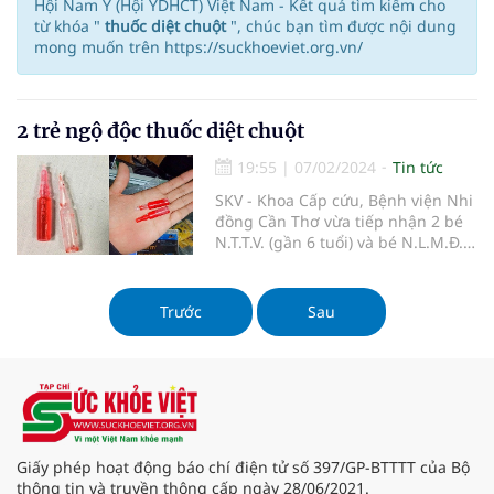
Hội Nam Y (Hội YDHCT) Việt Nam - Kết quả tìm kiếm cho
từ khóa "
thuốc diệt chuột
", chúc bạn tìm được nội dung
mong muốn trên https://suckhoeviet.org.vn/
2 trẻ ngộ độc thuốc diệt chuột
19:55
|
07/02/2024
Tin tức
SKV - Khoa Cấp cứu, Bệnh viện Nhi
đồng Cần Thơ vừa tiếp nhận 2 bé
N.T.T.V. (gần 6 tuổi) và bé N.L.M.Đ.
(4 tuổi) do Trung tâm Y tế huyện
Hồng Dân (Bạc Liêu) chuyển đến vì
ngộ độc thuốc diệt chuột giờ thứ 8.
Trước
Sau
Giấy phép hoạt động báo chí điện tử số 397/GP-BTTTT của Bộ
thông tin và truyền thông cấp ngày 28/06/2021.