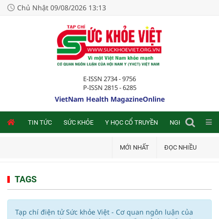
Chủ Nhật 09/08/2026 13:13
E-ISSN 2734 - 9756
P-ISSN 2815 - 6285
VietNam Health MagazineOnline
NLINE
TIN TỨC
SỨC KHỎE
Y HỌC CỔ TRUYỀN
NGHIÊN CỨU TRA
MỚI NHẤT
ĐỌC NHIỀU
TAGS
Tạp chí điện tử Sức khỏe Việt - Cơ quan ngôn luận của