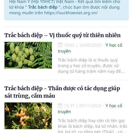
Hội Nam Y (Hội YDHCT) Việt Nam - Kết quả tìm kiếm cho
từ khóa "
Trắc bách diệp
", chúc bạn tìm được nội dung
mong muốn trên https://suckhoeviet.org.vn/
Trắc bách diệp – Vị thuốc quý từ thiên nhiên
10:03
|
24/05/2025
Y học cổ
truyền
Trắc bách diệp là vị thuốc quý
trong y học cổ truyền, được sử
dụng từ hàng trăm năm nay để
điều trị nhiều loại bệnh khác nhau.
Trắc bách diệp - Thần dược có tác dụng giúp
sát trùng, cầm máu
13:37
|
09/11/2023
Y học cổ
truyền
Trắc bách diệp hay còn có tên gọi
khác là bách diệp, bá tử nhân, trắc
bá, bá tử, co tổng péc (Thái)… có vị