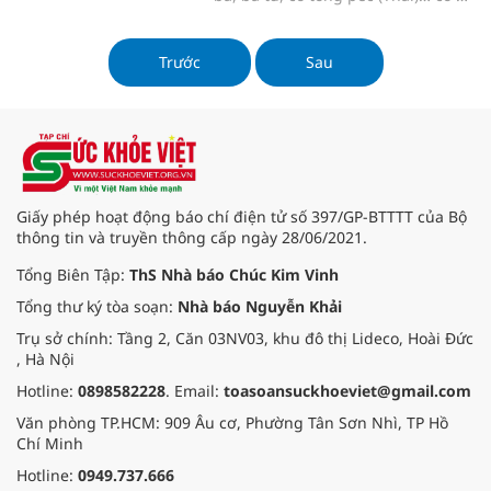
đắng chát, tính hơi hàn. Là loại cây
cảnh đẹp nhưng cũng có rất nhiều
công dụng trong chữa bệnh. Trong
Trước
Sau
Y học cổ truyền, trắc bách diệp là
dược liệu có công dụng có tác
dụng giúp sát trùng, cầm máu,
lương huyết, thanh thấp nhiệt, làm
đen râu tóc…
Giấy phép hoạt động báo chí điện tử số 397/GP-BTTTT của Bộ
thông tin và truyền thông cấp ngày 28/06/2021.
Tổng Biên Tập:
ThS Nhà báo Chúc Kim Vinh
Tổng thư ký tòa soạn:
Nhà báo Nguyễn Khải
Trụ sở chính: Tầng 2, Căn 03NV03, khu đô thị Lideco, Hoài Đức
, Hà Nội
Hotline:
0898582228
. Email:
toasoansuckhoeviet@gmail.com
Văn phòng TP.HCM: 909 Âu cơ, Phường Tân Sơn Nhì, TP Hồ
Chí Minh
Hotline:
0949.737.666