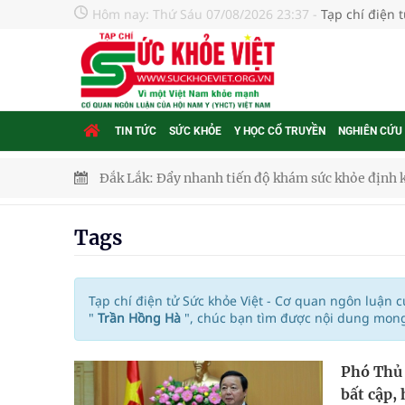
Hôm nay:
Thứ Sáu 07/08/2026 23:37
-
Tạp chí điện 
TIN TỨC
SỨC KHỎE
Y HỌC CỔ TRUYỀN
NGHIÊN CỨU
Đắk Lắk: Đẩy nhanh tiến độ khám sức khỏe định 
Tổng hợp những cách trị thâm body nách, bẹn, m
Tags
Tỷ lệ tật khúc xạ ở trẻ gia tăng: Khuyến nghị của
Nhiều lợi thế để nâng chất lượng y tế
Tạp chí điện tử Sức khỏe Việt - Cơ quan ngôn luận 
"
Trần Hồng Hà
", chúc bạn tìm được nội dung mong
Vương Thành Công: Khi việc học bắt đầu từ trải 
Phó Thủ 
Chấn chỉnh hoạt động kinh doanh dược liệu
bất cập,