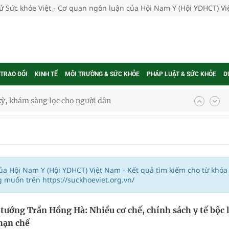
tử Sức khỏe Việt - Cơ quan ngôn luận của Hội Nam Y (Hội YDHCT) V
 TRAO ĐỔI
KINH TẾ
MÔI TRƯỜNG & SỨC KHỎE
PHÁP LUẬT & SỨC KHỎE
D
kỳ, khám sàng lọc cho người dân
ông cực hiệu quả
 chuyên gia
của Hội Nam Y (Hội YDHCT) Việt Nam - Kết quả tìm kiếm cho từ khóa
 muốn trên https://suckhoeviet.org.vn/
nghiệm thực tế
tướng Trần Hồng Hà: Nhiều cơ chế, chính sách y tế bộc 
 hạn chế