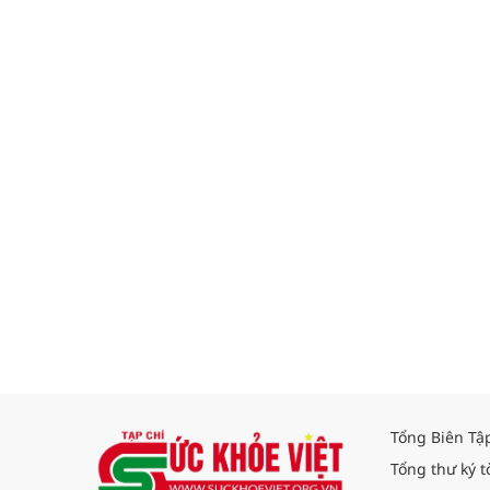
Tổng Biên Tậ
Tổng thư ký t