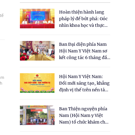
Hoàn thiện hành lang
tế
pháp lý để bứt phá: Góc
nhìn khoa học và thực
tiễn tại Tọa đàm " Đề
xuất một số nội dung
Ban Đại diện phía Nam
cho Luật Y dược cổ
Hội Nam Y Việt Nam sơ
truyền Việt Nam"
kết công tác 6 tháng đầu
năm 2026
Hội Nam Y Việt Nam:
am
nh
Đổi mới sáng tạo, khẳng
định vị thế trên nền tảng
y học cổ truyền và khoa
học hiện đại
Ban Thiện nguyện phía
Nam (Hội Nam y Việt
Nam) tổ chức khám chữa
bệnh y học cổ truyền và