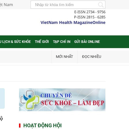
iệt Nam
E-ISSN 2734 - 9756
P-ISSN 2815 - 6285
VietNam Health MagazineOnline
U LỊCH & SỨC KHỎE
THẾ GIỚI
TẠP CHÍ IN
GỬI BÀI ONLINE
MỚI NHẤT
ĐỌC NHIỀU
lộ
HOẠT ĐỘNG HỘI