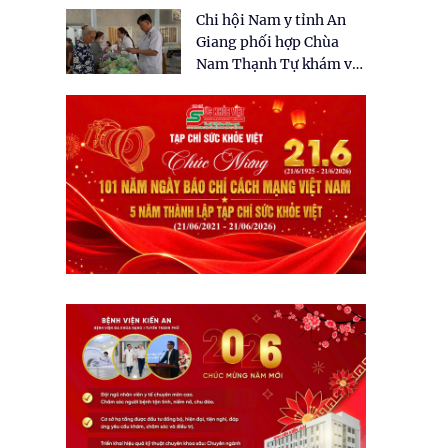
tặng quà cho 150 người
Chi hội Nam y tỉnh An
dân tại xã Tân Tập
Giang phối hợp Chùa
Nam Thạnh Tự khám và
cấp thuốc miễn phí cho
nhân dân