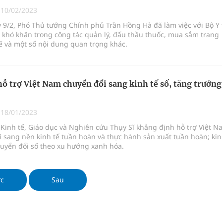
ngừa ung thư
|
10/02/2023
 9/2, Phó Thủ tướng Chính phủ Trần Hồng Hà đã làm việc với Bộ Y 
 Máu Của Các Loài Nhân Sâm (Panax Spp.): Tổng
 khó khăn trong công tác quản lý, đấu thầu thuốc, mua sắm trang
 tế và một số nội dung quan trọng khác.
oàn quốc
hỗ trợ Việt Nam chuyển đổi sang kinh tế số, tăng trưởng
g, nhiệt độ cao nhất 35 độ
|
18/01/2023
Kinh tế, Giáo dục và Nghiên cứu Thụy Sĩ khẳng định hỗ trợ Việt N
 sang nền kinh tế tuần hoàn và thực hành sản xuất tuần hoàn; ki
huyển đổi số theo xu hướng xanh hóa.
ớc
Sau