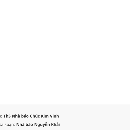
p:
ThS Nhà báo Chúc Kim Vinh
òa soạn:
Nhà báo Nguyễn Khải