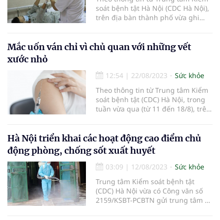
soát bệnh tật Hà Nội (CDC Hà Nội),
trên địa bàn thành phố vừa ghi
nhận thêm 1 trường hợp tử vong
do liên cầu lợn. Theo đó, từ đầu
năm 2023 đến nay, Hà Nội đã ghi
Mắc uốn ván chỉ vì chủ quan với những vết
nhận 15 ca mắc liên cầu lợn, trong
xước nhỏ
đó có 2 ca tử vong.
12:54
|
22/08/2023
Sức khỏe
Theo thông tin từ Trung tâm Kiểm
soát bệnh tật (CDC) Hà Nội, trong
tuần vừa qua (từ 11 đến 18/8), trên
địa bàn thành phố Hà Nội vừa ghi
nhận thêm 3 bệnh nhân mắc uốn
ván chỉ vì chủ quan với những vết
Hà Nội triển khai các hoạt động cao điểm chủ
xước nhỏ.
động phòng, chống sốt xuất huyết
03:09
|
12/08/2023
Sức khỏe
Trung tâm Kiểm soát bệnh tật
(CDC) Hà Nội vừa có Công văn số
2159/KSBT-PCBTN gửi trung tâm y
tế các quận, huyện, thị xã về việc
tăng cường công tác phòng, chống