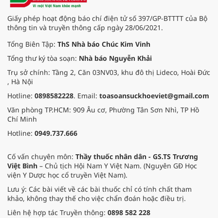
Giấy phép hoạt động báo chí điện tử số 397/GP-BTTTT của Bộ
thông tin và truyền thông cấp ngày 28/06/2021.
Tổng Biên Tập:
ThS Nhà báo Chúc Kim Vinh
Tổng thư ký tòa soạn:
Nhà báo Nguyễn Khải
Trụ sở chính: Tầng 2, Căn 03NV03, khu đô thị Lideco, Hoài Đức
, Hà Nội
Hotline:
0898582228
. Email:
toasoansuckhoeviet@gmail.com
Văn phòng TP.HCM: 909 Âu cơ, Phường Tân Sơn Nhì, TP Hồ
Chí Minh
Hotline:
0949.737.666
Cố vấn chuyên môn:
Thầy thuốc nhân dân - GS.TS Trương
Việt Bình
– Chủ tịch Hội Nam Y Việt Nam. (Nguyên GĐ Học
viện Y Dược học cổ truyền Việt Nam).
Lưu ý: Các bài viết về các bài thuốc chỉ có tính chất tham
khảo, không thay thế cho việc chẩn đoán hoặc điều trị.
Liên hệ hợp tác Truyền thông:
0898 582 228