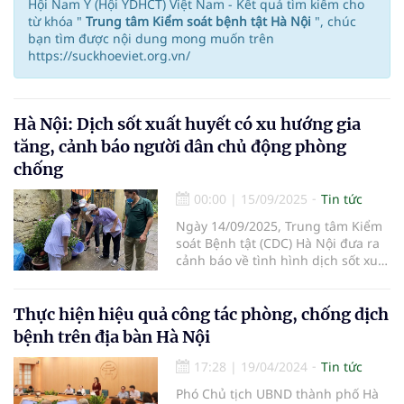
Hội Nam Y (Hội YDHCT) Việt Nam - Kết quả tìm kiếm cho
từ khóa "
Trung tâm Kiểm soát bệnh tật Hà Nội
", chúc
bạn tìm được nội dung mong muốn trên
https://suckhoeviet.org.vn/
Hà Nội: Dịch sốt xuất huyết có xu hướng gia
tăng, cảnh báo người dân chủ động phòng
chống
00:00
|
15/09/2025
Tin tức
Ngày 14/09/2025, Trung tâm Kiểm
soát Bệnh tật (CDC) Hà Nội đưa ra
cảnh báo về tình hình dịch sốt xuất
huyết đang có xu hướng gia tăng
trên địa bàn thành phố. Theo
thống kê mới nhất, số ca mắc bệnh
Thực hiện hiệu quả công tác phòng, chống dịch
và các ổ dịch đang tăng lên đáng
bệnh trên địa bàn Hà Nội
kể, làm dấy lên lo ngại về nguy cơ
dịch bệnh lây lan rộng nếu không
17:28
|
19/04/2024
Tin tức
có biện pháp kiểm soát kịp thời.
Phó Chủ tịch UBND thành phố Hà