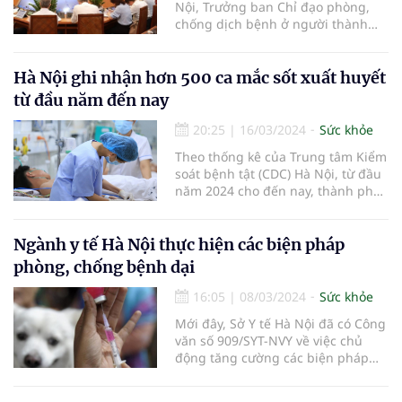
Nội, Trưởng ban Chỉ đạo phòng,
chống dịch bệnh ở người thành
phố Hà Nội Vũ Thu Hà vừa chủ trì
giao ban trực tuyến với các quận,
huyện, thị xã về công tác phòng,
Hà Nội ghi nhận hơn 500 ca mắc sốt xuất huyết
chống dịch bệnh trên địa bàn
từ đầu năm đến nay
thành phố.
20:25
|
16/03/2024
Sức khỏe
Theo thống kê của Trung tâm Kiểm
soát bệnh tật (CDC) Hà Nội, từ đầu
năm 2024 cho đến nay, thành phố
Hà Nội ghi nhận 513 ca mắc sốt
xuất huyết, tăng 3 lần so với cùng
kỳ năm 2023.
Ngành y tế Hà Nội thực hiện các biện pháp
phòng, chống bệnh dại
16:05
|
08/03/2024
Sức khỏe
Mới đây, Sở Y tế Hà Nội đã có Công
văn số 909/SYT-NVY về việc chủ
động tăng cường các biện pháp
phòng, chống bệnh dại trên địa
bàn thành phố.