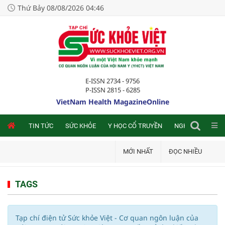
Thứ Bảy 08/08/2026 04:46
E-ISSN 2734 - 9756
P-ISSN 2815 - 6285
VietNam Health MagazineOnline
NLINE
TIN TỨC
SỨC KHỎE
Y HỌC CỔ TRUYỀN
NGHIÊN CỨU TRA
MỚI NHẤT
ĐỌC NHIỀU
TAGS
Tạp chí điện tử Sức khỏe Việt - Cơ quan ngôn luận của