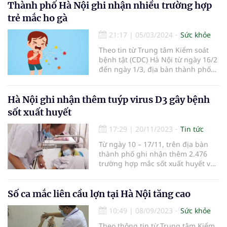
Thành phố Hà Nội ghi nhận nhiều trường hợp
trẻ mắc ho gà
21:17
|
05/03/2024
Sức khỏe
Theo tin từ Trung tâm Kiểm soát
bệnh tật (CDC) Hà Nội từ ngày 16/2
đến ngày 1/3, địa bàn thành phố
ghi nhận 6 ca mắc ho gà. Cụ thể,
mỗi tuần ghi nhận 3 ca mắc ho gà.
Hà Nội ghi nhận thêm tuýp virus D3 gây bệnh
sốt xuất huyết
17:29
|
20/11/2023
Tin tức
Từ ngày 10 – 17/11, trên địa bàn
thành phố ghi nhận thêm 2.476
trường hợp mắc sốt xuất huyết và
ghi nhận thêm tuýp virus D3 gây
bệnh sốt xuất huyết.
Số ca mắc liên cầu lợn tại Hà Nội tăng cao
10:49
|
08/09/2023
Sức khỏe
Theo thông tin từ Trung tâm Kiểm