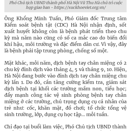
Phó Chủ tịch UBND thành phố Hà Nội Vũ Thu Hà chủ trì cuộc
họp giao ban - https://suckhoeviet.org.vn/
Ông Khổng Minh Tuấn, Phó Giám đốc Trung tâm
Kiểm soát bệnh tật (CDC) Hà Nội nhận định, sốt
xuất huyết không còn là bệnh phát triển theo chu
kỳ mà năm nào cũng có số ca mắc cao do biến đổi
khí hậu, môi trường và đặc điểm dân cư. Vì vậy, đây
là bệnh phải tập trung phòng, chống số một.
Mặt khác, mỗi năm, dịch bệnh tay chân miệng có 2
chu kỳ đỉnh dịch vào tháng 4, 5 và tháng 9, 10. Hiện,
Hà Nội đang bước vào đỉnh dịch tay chân miệng chu
kỳ lần 1. Do đó, cần tăng cường kiểm tra, giám sát
dịch bệnh tại khối các trường mầm non, tiểu học;
đẩy mạnh công tác vệ sinh phòng bệnh tay chân
miệng ở các trường, chú trọng dụng cụ cá nhân của
trẻ như: cốc, khăn mặt, đồ chơi; tổ chức tổng vệ
sinh trường, lớp, dụng cụ học tập… mỗi tuần.
Chỉ đạo tại buổi làm việc, Phó Chủ tịch UBND thành