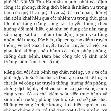
phố Hà Nội Vũ Thu Hà nhấn mạnh, phải xác định
công tác phòng, chống dịch bệnh là nhiệm vụ trọng
tâm của quý II và quý III/2024. Các cơ quan, đơn vị
cần triển khai hiệu quả các nhiệm vụ trong thời gian
tới như: tăng cường công tác truyền thông theo
hướng đổi mới, hiệu quả như sử dụng các nền tảng
số, mạng xã hội… nhằm tác động mạnh vào từng
nhóm đối tượng. Đặc biệt, tập trung cao điểm truyền
thông về sốt xuất huyết; tuyên truyền về việc xử
phạt khi không chấp hành các biện pháp phòng,
chống dịch bệnh. Đảm bảo công tác vệ sinh môi
trường luôn là ưu tiên số một.
Riêng đối với dịch bệnh tay chân miệng, Sở Y tế cần
phối hợp với Sở Giáo dục và Đào tạo rà soát kế hoạch
chi tiết về công tác truyền thông, hướng dẫn phòng,
chống dịch bệnh, phát video cho cô giáo và học sinh
cùng xem. Có cơ chế kiểm soát việc thực hành vệ
sinh môi trường phòng bệnh ở các cơ sở giáo dục.
Những cơ sở giáo dục không thực hiện nghiêm túc
phòng chống dịch, có thể xem xét trách nhiệm, xử