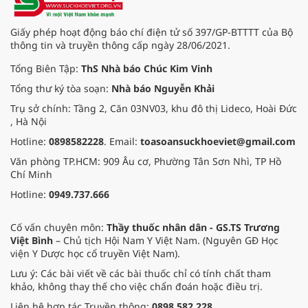
Giấy phép hoạt động báo chí điện tử số 397/GP-BTTTT của Bộ
thông tin và truyền thông cấp ngày 28/06/2021.
Tổng Biên Tập:
ThS Nhà báo Chúc Kim Vinh
Tổng thư ký tòa soạn:
Nhà báo Nguyễn Khải
Trụ sở chính: Tầng 2, Căn 03NV03, khu đô thị Lideco, Hoài Đức
, Hà Nội
Hotline:
0898582228
. Email:
toasoansuckhoeviet@gmail.com
Văn phòng TP.HCM: 909 Âu cơ, Phường Tân Sơn Nhì, TP Hồ
Chí Minh
Hotline:
0949.737.666
Cố vấn chuyên môn:
Thầy thuốc nhân dân - GS.TS Trương
Việt Bình
– Chủ tịch Hội Nam Y Việt Nam. (Nguyên GĐ Học
viện Y Dược học cổ truyền Việt Nam).
Lưu ý: Các bài viết về các bài thuốc chỉ có tính chất tham
khảo, không thay thế cho việc chẩn đoán hoặc điều trị.
Liên hệ hợp tác Truyền thông:
0898 582 228