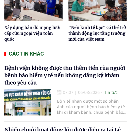
Xây dựng bản đồ mạng lưới
"Nền kinh tế bạc" có thể trở
cấp cứu ngoại viện toàn
thành động lực tăng trưởng
quốc
mới của Việt Nam
CÁC TIN KHÁC
Bệnh viện không được thu thêm tiền của người
bệnh bảo hiểm y tế nếu không đăng ký khám
theo yêu cầu
07:07
|
06/08/2026
Tin tức
Bộ Y tế nhận được một số phản
ánh của người bệnh bảo hiểm y tế
khi đi khám bệnh, chữa bệnh bảo
hiểm y tế đúng trình tự, thủ tục
quy định, không đăng ký khám
bệnh, chữa bệnh theo yêu cầu
Nhiều chuỗi hoạt động lớn được diễn ra tại Lễ