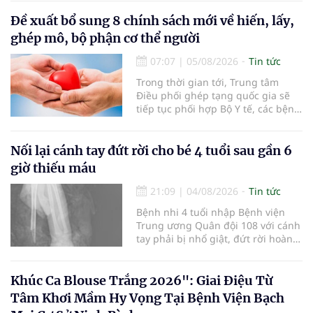
lọc miễn phí cho người dân, ghi
nhận 32.286.360 người, chiếm gần
Đề xuất bổ sung 8 chính sách mới về hiến, lấy,
30% dân số cả nước đã được khám
ghép mô, bộ phận cơ thể người
sức khỏe định kỳ năm nay.
07:07
|
05/08/2026
Tin tức
Trong thời gian tới, Trung tâm
Điều phối ghép tạng quốc gia sẽ
tiếp tục phối hợp Bộ Y tế, các bệnh
viện và các cơ quan liên quan để
mở rộng mạng lưới điều phối, tăng
cường truyền thông, hoàn thiện
Nối lại cánh tay đứt rời cho bé 4 tuổi sau gần 6
quy trình chuyên môn và hệ thống
giờ thiếu máu
pháp luật để thúc đẩy lĩnh vực
hiến và ghép mô tạng.
21:09
|
04/08/2026
Tin tức
Bệnh nhi 4 tuổi nhập Bệnh viện
Trung ương Quân đội 108 với cánh
tay phải bị nhổ giật, đứt rời hoàn
toàn do tai nạn giao thông. Dù
mạch máu, thần kinh bị tổn
thương nặng và thời gian thiếu
Khúc Ca Blouse Trắng 2026": Giai Điệu Từ
máu kéo dài, các bác sĩ đã tái lập
Tâm Khơi Mầm Hy Vọng Tại Bệnh Viện Bạch
tuần hoàn thành công sau ca vi