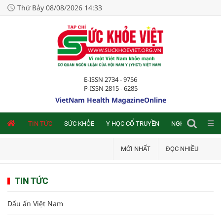
Thứ Bảy 08/08/2026 14:33
E-ISSN 2734 - 9756
P-ISSN 2815 - 6285
VietNam Health MagazineOnline
NLINE
TIN TỨC
SỨC KHỎE
Y HỌC CỔ TRUYỀN
NGHIÊN CỨU TRA
MỚI NHẤT
ĐỌC NHIỀU
TIN TỨC
Dấu ấn Việt Nam