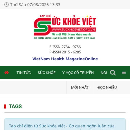
Thứ Sáu 07/08/2026 13:33
E-ISSN 2734 - 9756
P-ISSN 2815 - 6285
VietNam Health MagazineOnline
NLINE
TIN TỨC
SỨC KHỎE
Y HỌC CỔ TRUYỀN
NGHIÊN CỨU TRA
MỚI NHẤT
ĐỌC NHIỀU
TAGS
Tạp chí điện tử Sức khỏe Việt - Cơ quan ngôn luận của