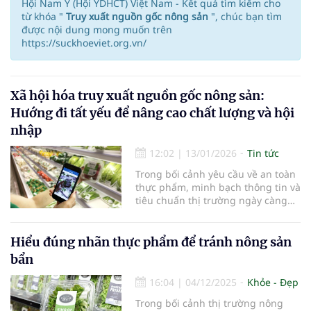
Hội Nam Y (Hội YDHCT) Việt Nam - Kết quả tìm kiếm cho
từ khóa "
Truy xuất nguồn gốc nông sản
", chúc bạn tìm
được nội dung mong muốn trên
https://suckhoeviet.org.vn/
Xã hội hóa truy xuất nguồn gốc nông sản:
Hướng đi tất yếu để nâng cao chất lượng và hội
nhập
12:02
|
13/01/2026
Tin tức
Trong bối cảnh yêu cầu về an toàn
thực phẩm, minh bạch thông tin và
tiêu chuẩn thị trường ngày càng
khắt khe, truy xuất nguồn gốc
nông sản không còn là lựa chọn,
mà đã trở thành yêu cầu bắt buộc
Hiểu đúng nhãn thực phẩm để tránh nông sản
đối với sản xuất nông nghiệp hiện
bẩn
đại. Mới đây, Bộ Nông nghiệp và
Môi trường đã ban hành Kế hoạch
16:04
|
04/12/2025
Khỏe - Đẹp
triển khai truy xuất nguồn gốc
Trong bối cảnh thị trường nông
nông, lâm, thủy sản giai đoạn 2026