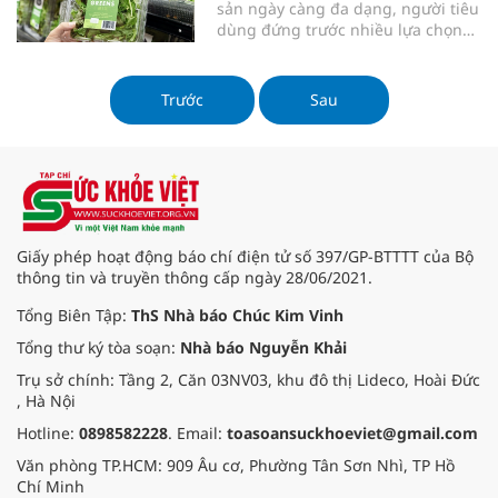
sản ngày càng đa dạng, người tiêu
– 2030, tầm nhìn đến năm 2035,
dùng đứng trước nhiều lựa chọn
với trọng tâm là đẩy mạnh xã hội
nhưng cũng đối mặt với không ít
hóa hoạt động truy xuất nguồn gốc
rủi ro từ thực phẩm kém chất
nông sản.
lượng, không rõ nguồn gốc. Đọc
Trước
Sau
đúng thông tin trên nhãn hàng trở
thành “lá chắn” quan trọng giúp
mỗi gia đình chọn được nông sản
an toàn, hạn chế nguy cơ về sức
khỏe.
Giấy phép hoạt động báo chí điện tử số 397/GP-BTTTT của Bộ
thông tin và truyền thông cấp ngày 28/06/2021.
Tổng Biên Tập:
ThS Nhà báo Chúc Kim Vinh
Tổng thư ký tòa soạn:
Nhà báo Nguyễn Khải
Trụ sở chính: Tầng 2, Căn 03NV03, khu đô thị Lideco, Hoài Đức
, Hà Nội
Hotline:
0898582228
. Email:
toasoansuckhoeviet@gmail.com
Văn phòng TP.HCM: 909 Âu cơ, Phường Tân Sơn Nhì, TP Hồ
Chí Minh